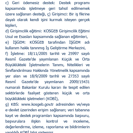
c) Geri ödemesiz destek: Destek programı 
kapsamında işletmeye geri tahsil edilmemek 
üzere sağlanan desteği, ç) Girişimci: Bir iş fikrine 
dayalı olarak kendi işini kurmak isteyen gerçek 
kişileri, 
d) Girişimcilik eğitimi: KOSGEB Girişimcilik Eğitimi 
Usul ve Esasları kapsamında sağlanan eğitimleri, 
e) İŞGEM: KOSGEB tarafından İŞGEM adı 
kullanım hakkı tanınmış İş Geliştirme Merkezini, 
f) İşletme: 18/11/2005 tarihli ve 25997 sayılı 
Resmî Gazete’de yayımlanan Küçük ve Orta 
Büyüklükteki İşletmelerin Tanımı, Nitelikleri ve 
Sınıflandırılması Hakkında Yönetmelik kapsamında 
yer alan ve 18/9/2009 tarihli ve 27353 sayılı 
Resmî Gazete’de yayımlanan 2009/15431 
numaralı Bakanlar Kurulu kararı ile tespit edilen 
sektörlerde faaliyet gösteren küçük ve orta 
büyüklükteki işletmeleri (KOBİ), 
g) KBS: www.kosgeb.gov.tr adresinden ve/veya 
e-devlet üzerinden erişim sağlanan; veri tabanına 
kayıt ve destek programları kapsamında başvuru, 
başvurulara ilişkin kontrol ve inceleme, 
değerlendirme, izleme, raporlama ve bildirimlerin 
yapıldığı KOBİ bilgi sistemini, 