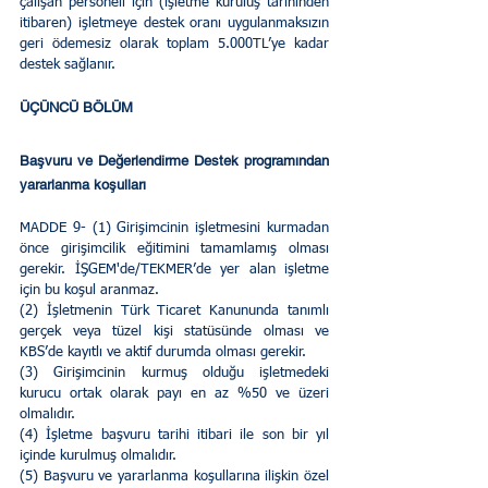
çalışan personeli için (işletme kuruluş tarihinden 
itibaren) işletmeye destek oranı uygulanmaksızın 
geri ödemesiz olarak toplam 5.000TL’ye kadar 
destek sağlanır.
ÜÇÜNCÜ BÖLÜM 
Başvuru ve Değerlendirme Destek programından 
yararlanma koşulları 
MADDE 9- (1) Girişimcinin işletmesini kurmadan 
önce girişimcilik eğitimini tamamlamış olması 
gerekir. İŞGEM'de/TEKMER’de yer alan işletme 
için bu koşul aranmaz. 
(2) İşletmenin Türk Ticaret Kanununda tanımlı 
gerçek veya tüzel kişi statüsünde olması ve 
KBS’de kayıtlı ve aktif durumda olması gerekir. 
(3) Girişimcinin kurmuş olduğu işletmedeki 
kurucu ortak olarak payı en az %50 ve üzeri 
olmalıdır. 
(4) İşletme başvuru tarihi itibari ile son bir yıl 
içinde kurulmuş olmalıdır. 
(5) Başvuru ve yararlanma koşullarına ilişkin özel 