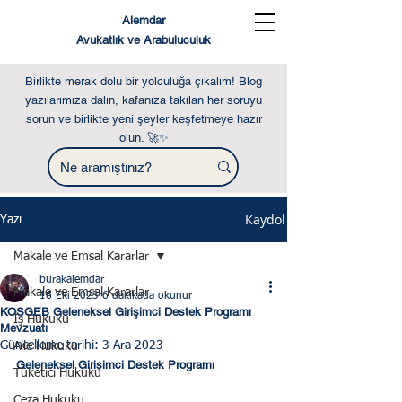
Alemdar
Avukatlık ve Arabuluculuk
Birlikte merak dolu bir yolculuğa çıkalım! Blog
yazılarımıza dalın, kafanıza takılan her soruyu
sorun ve birlikte yeni şeyler keşfetmeye hazır
olun. 🚀✨
Kaydol
Yazı
Makale ve Emsal Kararlar
burakalemdar
Makale ve Emsal Kararlar
16 Eki 2023
6 dakikada okunur
KOSGEB Geleneksel Girişimci Destek Programı
İş Hukuku
Mevzuatı
Güncelleme tarihi:
3 Ara 2023
Aile Hukuku
Geleneksel Girişimci Destek Programı 
Tüketici Hukuku
Ceza Hukuku