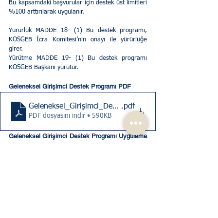
Bu kapsamdaki başvurular için destek üst limitleri 
%100 arttırılarak uygulanır.
Yürürlük MADDE 18- (1) Bu destek programı, 
KOSGEB İcra Komitesi’nin onayı ile yürürlüğe 
girer. 
Yürütme MADDE 19- (1) Bu destek programı 
KOSGEB Başkanı yürütür.
Geleneksel Girişimci Destek Programı PDF
Geleneksel_Girişimci_Destek_Programı
.pdf
PDF dosyasını indir • 590KB
Geleneksel Girişimci Destek Programı Uygulama 
Yönetmeliği PDF
Geleneksel_Girişimci_Destek_Programı_Uygulama_Esas
.pdf
PDF dosyasını indir • 716KB
Ticaret Hukuku