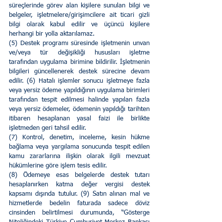
süreçlerinde görev alan kişilere sunulan bilgi ve 
belgeler, işletmelere/girişimcilere ait ticari gizli 
bilgi olarak kabul edilir ve üçüncü kişilere 
herhangi bir yolla aktarılamaz. 
(5) Destek programı süresinde işletmenin unvan 
ve/veya tür değişikliği hususları işletme 
tarafından uygulama birimine bildirilir. İşletmenin 
bilgileri güncellenerek destek sürecine devam 
edilir. (6) Hatalı işlemler sonucu işletmeye fazla 
veya yersiz ödeme yapıldığının uygulama birimleri 
tarafından tespit edilmesi halinde yapılan fazla 
veya yersiz ödemeler, ödemenin yapıldığı tarihten 
itibaren hesaplanan yasal faizi ile birlikte 
işletmeden geri tahsil edilir. 
(7) Kontrol, denetim, inceleme, kesin hükme 
bağlama veya yargılama sonucunda tespit edilen 
kamu zararlarına ilişkin olarak ilgili mevzuat 
hükümlerine göre işlem tesis edilir. 
(8) Ödemeye esas belgelerde destek tutarı 
hesaplanırken katma değer vergisi destek 
kapsamı dışında tutulur. (9) Satın alınan mal ve 
hizmetlerde bedelin faturada sadece döviz 
cinsinden belirtilmesi durumunda, “Gösterge 