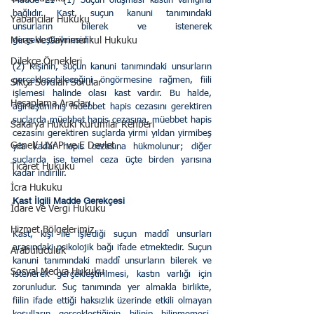
Madde 21- (1) Suçun oluşması kastın varlığına 
bağlıdır. Kast, suçun kanuni tanımındaki 
Yabancılar Hukuku
unsurların bilerek ve istenerek 
Miras ve Gayrimenkul Hukuku
gerçekleştirilmesidir.
Dilekçe Örnekleri
(2) Kişinin, suçun kanuni tanımındaki unsurların 
gerçekleşebileceğini öngörmesine rağmen, fiili 
Sıkça Sorulan Sorular
işlemesi halinde olası kast vardır. Bu halde, 
Hesaplama Araçları
ağırlaştırılmış müebbet hapis cezasını gerektiren 
suçlarda müebbet hapis cezasına, müebbet hapis 
Sakarya Hukuki Kurumlar Rehberi
cezasını gerektiren suçlarda yirmi yıldan yirmibeş 
Genel/ UYAP ve E Devlet
yıla kadar hapis cezasına hükmolunur; diğer 
suçlarda ise temel ceza üçte birden yarısına 
Ticaret Hukuku
kadar indirilir.
İcra Hukuku
Kast İlgili Madde Gerekçesi 
İdare ve Vergi Hukuku
Hizmet Bölgelerimiz
Kast, kişi ile işlediği suçun maddî unsurları 
arasındaki psikolojik bağı ifade etmektedir. Suçun 
Arabuluculuk
kanuni tanımındaki maddî unsurların bilerek ve 
Sosyal Medya Hukuku
istenerek gerçekleştirilmesi, kastın varlığı için 
zorunludur. Suç tanımında yer almakla birlikte, 
fiilin ifade ettiği haksızlık üzerinde etkili olmayan 