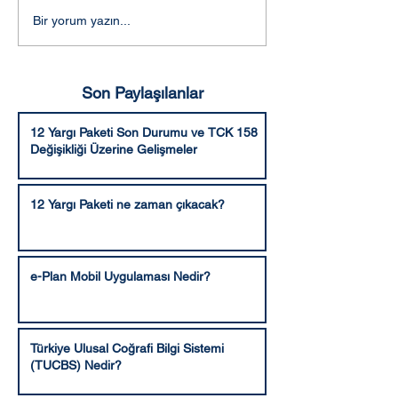
Adalet Komisyonunca
Aleyhe bozma v
Bir yorum yazın...
kabul edilen şekli ile 10.
hüküm verme ya
Yargı Paketi
Son Paylaşılanlar
12 Yargı Paketi Son Durumu ve TCK 158
Değişikliği Üzerine Gelişmeler
12 Yargı Paketi ne zaman çıkacak?
e-Plan Mobil Uygulaması Nedir?
Türkiye Ulusal Coğrafi Bilgi Sistemi
(TUCBS) Nedir?