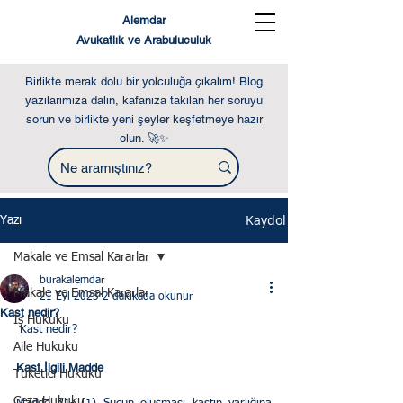
Alemdar
Avukatlık ve Arabuluculuk
Birlikte merak dolu bir yolculuğa çıkalım! Blog
yazılarımıza dalın, kafanıza takılan her soruyu
sorun ve birlikte yeni şeyler keşfetmeye hazır
olun. 🚀✨
Kaydol
Yazı
Makale ve Emsal Kararlar
burakalemdar
Makale ve Emsal Kararlar
21 Eyl 2023
2 dakikada okunur
Kast nedir?
İş Hukuku
 Kast nedir?
Aile Hukuku
Kast İlgili Madde
Tüketici Hukuku
Ceza Hukuku