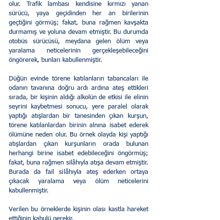
olur. Trafik lambası kendisine kırmızı yanan 
sürücü, yaya geçidinden her an birilerinin 
geçtiğini görmüş; fakat, buna rağmen kavşakta 
durmamış ve yoluna devam etmiştir. Bu durumda 
otobüs sürücüsü, meydana gelen ölüm veya 
yaralama neticelerinin gerçekleşebileceğini 
öngörerek, bunları kabullenmiştir.
Düğün evinde törene katılanların tabancaları ile 
odanın tavanına doğru ardı ardına ateş ettikleri 
sırada, bir kişinin aldığı alkolün de etkisi ile elinin 
seyrini kaybetmesi sonucu, yere paralel olarak 
yaptığı atışlardan bir tanesinden çıkan kurşun, 
törene katılanlardan birinin alnına isabet ederek 
ölümüne neden olur. Bu örnek olayda kişi yaptığı 
atışlardan çıkan kurşunların orada bulunan 
herhangi birine isabet edebileceğini öngörmüş; 
fakat, buna rağmen silâhıyla atışa devam etmiştir. 
Burada da fail silâhıyla ateş ederken ortaya 
çıkacak yaralama veya ölüm neticelerini 
kabullenmiştir.
Verilen bu örneklerde kişinin olası kastla hareket 
ettiğinin kabulü gerekir.