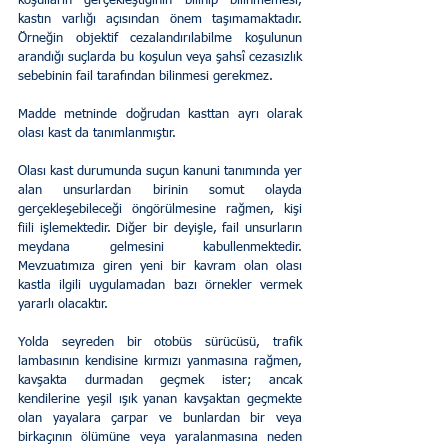
koşulların gerçekleştiğinin bilinip bilinmemesi, 
kastın varlığı açısından önem taşımamaktadır. 
Örneğin objektif cezalandırılabilme koşulunun 
arandığı suçlarda bu koşulun veya şahsî cezasızlık 
sebebinin fail tarafından bilinmesi gerekmez.
Madde metninde doğrudan kasttan ayrı olarak 
olası kast da tanımlanmıştır.
Olası kast durumunda suçun kanuni tanımında yer 
alan unsurlardan birinin somut olayda 
gerçekleşebileceği öngörülmesine rağmen, kişi 
fiili işlemektedir. Diğer bir deyişle, fail unsurların 
meydana gelmesini kabullenmektedir. 
Mevzuatımıza giren yeni bir kavram olan olası 
kastla ilgili uygulamadan bazı örnekler vermek 
yararlı olacaktır.
Yolda seyreden bir otobüs sürücüsü, trafik 
lambasının kendisine kırmızı yanmasına rağmen, 
kavşakta durmadan geçmek ister; ancak 
kendilerine yeşil ışık yanan kavşaktan geçmekte 
olan yayalara çarpar ve bunlardan bir veya 
birkaçının ölümüne veya yaralanmasına neden 