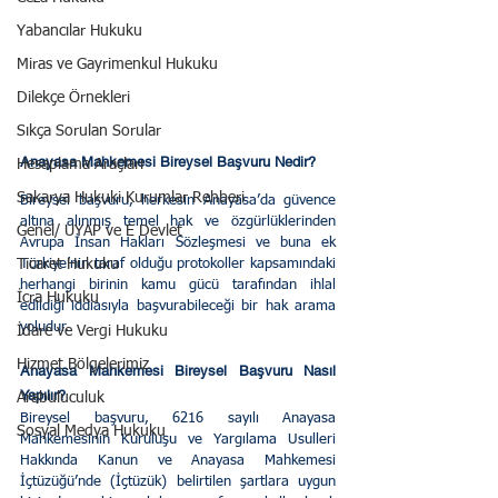
Yabancılar Hukuku
Miras ve Gayrimenkul Hukuku
Dilekçe Örnekleri
Sıkça Sorulan Sorular
Anayasa Mahkemesi Bireysel Başvuru Nedir?
Hesaplama Araçları
Sakarya Hukuki Kurumlar Rehberi
Bireysel başvuru, herkesin Anayasa’da güvence 
altına alınmış temel hak ve özgürlüklerinden 
Genel/ UYAP ve E Devlet
Avrupa İnsan Hakları Sözleşmesi ve buna ek 
Ticaret Hukuku
Türkiye’nin taraf olduğu protokoller kapsamındaki 
herhangi birinin kamu gücü tarafından ihlal 
İcra Hukuku
edildiği iddiasıyla başvurabileceği bir hak arama 
yoludur.
İdare ve Vergi Hukuku
Hizmet Bölgelerimiz
Anayasa Mahkemesi Bireysel Başvuru Nasıl 
Yapılır?
Arabuluculuk
Bireysel başvuru, 6216 sayılı Anayasa 
Sosyal Medya Hukuku
Mahkemesinin Kuruluşu ve Yargılama Usulleri 
Hakkında Kanun ve Anayasa Mahkemesi 
İçtüzüğü’nde (İçtüzük) belirtilen şartlara uygun 