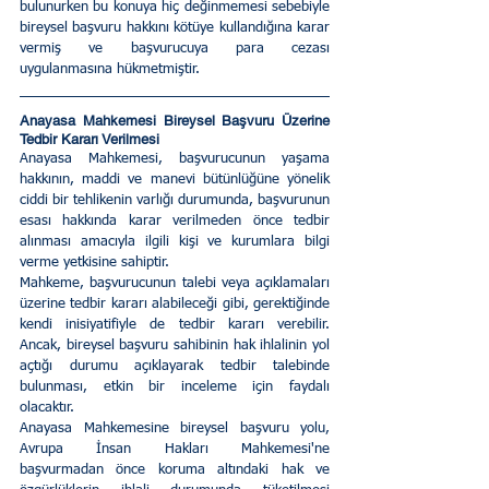
bulunurken bu konuya hiç değinmemesi sebebiyle 
bireysel başvuru hakkını kötüye kullandığına karar 
vermiş ve başvurucuya para cezası 
uygulanmasına hükmetmiştir.
Anayasa Mahkemesi Bireysel Başvuru Üzerine 
Tedbir Kararı Verilmesi
Anayasa Mahkemesi, başvurucunun yaşama 
hakkının, maddi ve manevi bütünlüğüne yönelik 
ciddi bir tehlikenin varlığı durumunda, başvurunun 
esası hakkında karar verilmeden önce tedbir 
alınması amacıyla ilgili kişi ve kurumlara bilgi 
verme yetkisine sahiptir.
Mahkeme, başvurucunun talebi veya açıklamaları 
üzerine tedbir kararı alabileceği gibi, gerektiğinde 
kendi inisiyatifiyle de tedbir kararı verebilir. 
Ancak, bireysel başvuru sahibinin hak ihlalinin yol 
açtığı durumu açıklayarak tedbir talebinde 
bulunması, etkin bir inceleme için faydalı 
olacaktır.
Anayasa Mahkemesine bireysel başvuru yolu, 
Avrupa İnsan Hakları Mahkemesi'ne 
başvurmadan önce koruma altındaki hak ve 