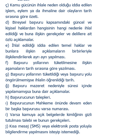
ç) Kamu gücünün ihlale neden olduğu iddia edilen 
işlem, eylem ya da ihmaline dair olayların tarih 
sırasına göre özeti.        
d) Bireysel başvuru kapsamındaki güncel ve 
kişisel haklardan hangisinin hangi nedenle ihlal 
edildiği ve buna ilişkin gerekçeler ve delillere ait 
özlü açıklamalar.        
e) İhlal edildiği iddia edilen temel haklar ve 
bunlara ilişkin açıklamaların birbirleriyle 
ilişkilendirilerek ayrı ayrı yapılması.        
f) Başvuru yollarının tüketilmesine ilişkin 
aşamaların tarih sırasına göre yazılması.        
g) Başvuru yollarının tüketildiği veya başvuru yolu 
öngörülmemişse ihlalin öğrenildiği tarih.        
ğ) Başvuru mazeret nedeniyle süresi içinde 
yapılamamışsa buna dair açıklamalar.        
h) Başvurucunun talepleri.        
ı) Başvurucunun Mahkeme önünde devam eden 
bir başka başvurusu varsa numarası.       
i) Varsa kamuya açık belgelerde kimliğinin gizli 
tutulması talebi ve bunun gerekçeleri.        
j) Kısa mesaj (SMS) veya elektronik posta yoluyla 
bilgilendirme yapılmasını isteyip istemediği.        