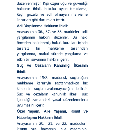
düzenlenmiştir. Kişi özgürlüğü ve güvenliği 
hakkının ihlali, hukuka aykırı tutuklama, 
keyfi gözaltı ve adil olmayan mahkeme 
kararları gibi durumları içerir.
Adil Yargılanma Hakkının İhlali:
Anayasa'nın 36., 37. ve 38. maddeleri adil 
yargılanma hakkını düzenler. Bu hak, 
önceden belirlenmiş hukuk kuralları içinde 
tarafsız bir mahkeme tarafından 
yargılanma, makul sürede yargılama ve 
etkin bir savunma hakkını içerir.
Suç ve Cezaların Kanuniliği İlkesinin 
İhlali:
Anayasa'nın 15/2. maddesi, suçluluğun 
mahkeme kararıyla saptanmadıkça hiç 
kimsenin suçlu sayılamayacağını belirtir. 
Suç ve cezaların kanunilik ilkesi, suç 
işlendiği zamandaki yasal düzenlemelere 
uyulmasını içerir.
Özel Yaşam, Aile Yaşamı, Konut ve 
Haberleşme Hakkının İhlali:
Anayasa'nın 20., 21. ve 22. maddeleri, 
kişinin özel hayatının, aile yaşamının, 