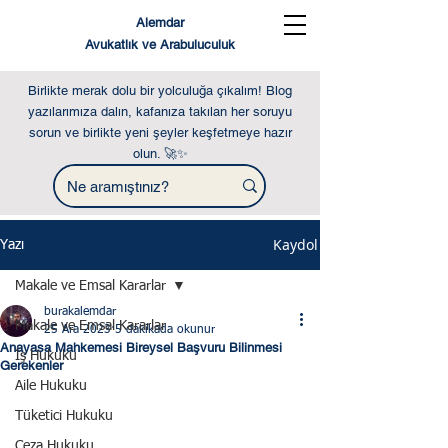
Alemdar
Avukatlık ve Arabuluculuk
Birlikte merak dolu bir yolculuğa çıkalım! Blog
yazılarımıza dalın, kafanıza takılan her soruyu
sorun ve birlikte yeni şeyler keşfetmeye hazır
olun. 🚀✨
Kaydol
Yazı
Makale ve Emsal Kararlar
burakalemdar
Makale ve Emsal Kararlar
25 Ara 2023
5 dakikada okunur
Anayasa Mahkemesi Bireysel Başvuru Bilinmesi
İş Hukuku
Gerekenler
Aile Hukuku
Tüketici Hukuku
Ceza Hukuku