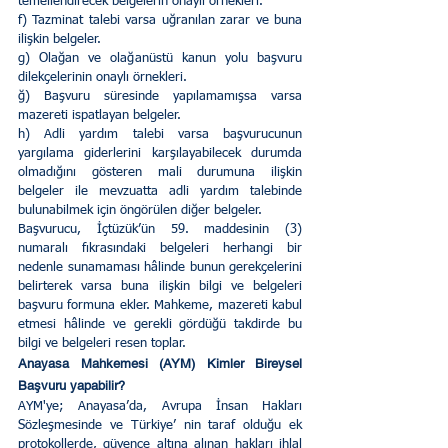
temellendirecek belgelerin onaylı örnekleri.        
f) Tazminat talebi varsa uğranılan zarar ve buna 
ilişkin belgeler.        
g) Olağan ve olağanüstü kanun yolu başvuru 
dilekçelerinin onaylı örnekleri.        
ğ) Başvuru süresinde yapılamamışsa varsa 
mazereti ispatlayan belgeler.       
h) Adli yardım talebi varsa başvurucunun 
yargılama giderlerini karşılayabilecek durumda 
olmadığını gösteren mali durumuna ilişkin 
belgeler ile mevzuatta adli yardım talebinde 
bulunabilmek için öngörülen diğer belgeler.
Başvurucu, İçtüzük’ün 59. maddesinin (3) 
numaralı fıkrasındaki belgeleri herhangi bir 
nedenle sunamaması hâlinde bunun gerekçelerini 
belirterek varsa buna ilişkin bilgi ve belgeleri 
başvuru formuna ekler. Mahkeme, mazereti kabul 
etmesi hâlinde ve gerekli gördüğü takdirde bu 
bilgi ve belgeleri resen toplar.
Anayasa Mahkemesi (AYM) Kimler Bireysel 
Başvuru yapabilir?
AYM'ye; Anayasa’da, Avrupa İnsan Hakları 
Sözleşmesinde ve Türkiye’ nin taraf olduğu ek 
protokollerde, güvence altına alınan hakları ihlal 