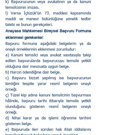
k) Başvurucunun veya avukatının ya da kanuni 
temsilcisinin imzası.        
l) Varsa İçtüzük’ün 73. maddesi kapsamında 
maddi ve manevi bütünlüğüne yönelik tedbir 
talebi ve bunun gerekçeleri.
Anayasa Mahkemesi Bireysel Başvuru Formuna 
eklenmesi gerekenler:
Başvuru formuna aşağıdaki belgelerin ya da 
onaylı örneklerinin eklenmesi zorunludur:        
a) Kanuni temsilci veya avukat vasıtasıyla takip 
edilen başvurularda başvurucuyu temsile yetkili 
olduğuna dair mevzuata uygun belge.        
b) Harcın ödendiğine dair belge.        
c) Başvuru bizzat yapılmış ise başvurucunun 
kimliğini tespite yarar resmî belgenin onaylı 
örneği.        
ç) Tüzel kişi adına kanuni temsilcinin başvurması 
hâlinde, başvuru tarihi itibarıyla temsile yetkili 
olunduğunu gösteren resmî belgenin onaylı 
örneği.        
d) Nihai karar ya da işlemi öğrenme tarihini 
gösteren belge.        
e) Başvuruda ileri sürülen hak ihlali iddialarını 