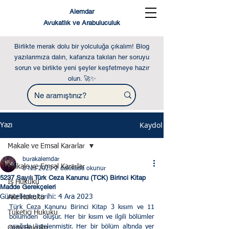
Alemdar
Avukatlık ve Arabuluculuk
Birlikte merak dolu bir yolculuğa çıkalım! Blog
yazılarımıza dalın, kafanıza takılan her soruyu
sorun ve birlikte yeni şeyler keşfetmeye hazır
olun. 🚀✨
Kaydol
Yazı
Makale ve Emsal Kararlar
burakalemdar
Makale ve Emsal Kararlar
8 Nis 2023
2 dakikada okunur
5237 Sayılı Türk Ceza Kanunu (TCK) Birinci Kitap
İş Hukuku
Madde Gerekçeleri
Güncelleme tarihi:
4 Ara 2023
Aile Hukuku
Türk Ceza Kanunu Birinci Kitap 3 kısım ve 11 
Tüketici Hukuku
bölümden  oluşur. Her bir kısım ve ilgili bölümler 
aşağıda listelenmiştir. Her bir bölüm altında yer 
Ceza Hukuku