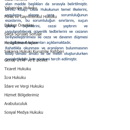
alan madde başlıkları da sırasıyla belirtilmiştir. 
Yabancılar Hukuku
Birinci Kitap; Ceza Hukukunun temel ilkelerini, 
uygulama alanını, ceza sorumluluğunun 
Miras ve Gayrimenkul Hukuku
esaslarını, bu sorumluluğun sınırlarını, suçun 
Dilekçe Örnekleri
işleniş biçimlerini, cezai yaptırım ve 
uygulanabilecek güvenlik tedbirlerini ve cezanın 
Sıkça Sorulan Sorular
bireyselleştirilmesi ile ceza ve davanın düşmesi 
Hesaplama Araçları
ile ilgili temel kavramları açıklamaktadır.
Rahatlıkla okunması ve aranılanın bulunmasının 
Sakarya Hukuki Kurumlar Rehberi
kolay olması amacı ile de metin oluşturulurken 
genişletilebilir liste yöntemi tercih edilmiştir.
Genel/ UYAP ve E Devlet
Ticaret Hukuku
İcra Hukuku
İdare ve Vergi Hukuku
Hizmet Bölgelerimiz
Arabuluculuk
Sosyal Medya Hukuku