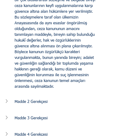
bir çok uluslararası söz­leşme ve belgede bireyi 
ceza kanunlarının keyfi uygulanmalarına karşı 
gü­vence altına alan hükümlere yer verilmiştir. 
Bu sözleşmelere taraf olan ül­kemizin 
Anayasasında da aynı esaslar öngörülmüş 
olduğundan, ceza kanu­nunun amacını 
tanımlayan maddeyle, bireyin sahip bulunduğu 
hukukî de­ğerler, hak ve özgürlüklerinin 
güvence altına alınması ön plana çıkarılmıştır. 
Böy­lece kanunun özgürlükçü karakteri 
vurgulanmakta, bunun yanında bire­yin; adalet 
ve güvenliğin sağlandığı bir toplumda yaşama 
hakkının gereği olarak, kamu düzeni ve 
güvenliğinin korunması ile suç işlenmesinin 
önlen­mesi, ceza kanunun temel amaçları 
arasında sayılmaktadır.
Madde 2 Gerekçesi
Madde 3 Gerekçesi
Madde 4 Gerekçesi