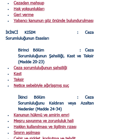
Cezadan mahsup
Hak yoksunlukları
Geri verme
Yabancı kanunun göz önünde bulundurulması
İKİNCİ KISIM 
: Ceza 
Sorumluluğunun Esasları
Birinci Bölüm 
: Ceza 
Sorumluluğunun Şahsiliği, Kast ve Taksir 
(Madde 20-23)
Ceza sorumluluğunun şahsiliği
Kast
Taksir
Netice sebebiyle ağırlaşmış suç
İkinci Bölüm 
: Ceza 
Sorumluluğunu Kaldıran veya Azaltan 
Nedenler (Madde 24-34)
Kanunun hükmü ve amirin emri
Meşru savunma ve zorunluluk hali
Hakkın kullanılması ve ilgilinin rızası
Sınırın aşılması
Cebir ve şiddet, korkutma ve tehdit