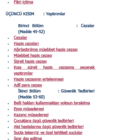
Fikri içtima
ÜÇÜNCÜ KISIM 	: Yaptırımlar 
Birinci Bölüm 
: Cezalar 
(Madde 45-52)
Cezalar
Hapis cezaları
Ağırlaştırılmış müebbet hapis cezası
Müebbet hapis cezası
Süreli hapis cezası
Kısa süreli hapis cezasına seçenek 
yaptırımlar
Hapis cezasının ertelenmesi
Adlî para cezası
İkinci Bölüm 
: Güvenlik Tedbirleri 
(Madde 53-60)
Belli hakları kullanmaktan yoksun bırakılma
Eşya müsaderesi
Kazanç müsaderesi
Çocuklara özgü güvenlik tedbirleri
Akıl hastalarına özgü güvenlik tedbirleri
Suçta tekerrür ve özel tehlikeli suçlular
Sınır dışı edilme