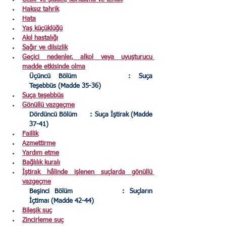
Haksız tahrik
Hata
Yaş küçüklüğü
Akıl hastalığı
Sağır ve dilsizlik
Geçici nedenler, alkol veya uyuşturucu 
madde etkisinde olma
Üçüncü Bölüm
: Suça 
Teşebbüs (Madde 35-36)
Suça teşebbüs
Gönüllü vazgeçme
Dördüncü Bölüm	: Suça İştirak (Madde 
37-41)
Faillik
Azmettirme
Yardım etme
Bağlılık kuralı
İştirak hâlinde işlenen suçlarda gönüllü 
vazgeçme
Beşinci Bölüm 
: Suçların 
İçtimaı (Madde 42-44)
Bileşik suç
Zincirleme suç