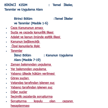
BİRİNCİ KISIM
: Temel İlkeler, 
Tanımlar ve Uygulama Alanı
Birinci Bölüm 
:Temel İlkeler 
ve Tanımlar (Madde 1-6)
Ceza Kanununun amacı
Suçta ve cezada kanunîlik ilkesi
Adalet ve kanun önünde eşitlik ilkesi
Kanunun bağlayıcılığı
Özel kanunlarla ilişki
Tanımlar
İkinci Bölüm  
: Kanunun Uygulama 
Alanı (Madde 7-19)
Zaman bakımından uygulama
Yer bakımından uygulama
Yabancı ülkede hüküm verilmesi
Görev suçları
Vatandaş tarafından işlenen suç
Yabancı tarafından işlenen suç
Diğer suçlar
Seçimlik cezalarda soruşturma
Soruşturma koşulu olan cezanın 
hesaplanması