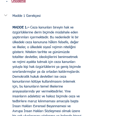
Önödeme
Madde 1 Gerekçesi
MADDE 1.– 
Ceza kanunları bireyin hak ve 
özgürlüklerine derin bi­çimde müdahale eden 
yaptırımları içermektedir. Bu nedenledir ki bir 
ülke­deki ceza kanununa hâkim felsefe, değer 
ve ilkeler, o ülkedeki siyasî rejimin niteliğini 
gösterir. Nitekim tarihte ve günümüzde 
totaliter devletler, ideolo­jilerini benimsetmek 
ve rejimi ayakta tutmak için ceza kanunları 
yoluyla kişi hak özgürlüklerini ya geniş biçimde 
sınırlandırmışlar ya da ortadan kaldır­mışlardır. 
Demokratik hukuk devletleri ise ceza 
kanunlarının kötüye kulla­nılmasını önlemek 
için, bu kanunların temel ilkelerine 
anayasalarında yer vermektedirler. Yine 
insanların adaletsiz ve haksız biçimde ceza ve 
tedbir­lere maruz kılınmaması amacıyla başta 
İnsan Hakları Evrensel Beyannamesi ve 
Avrupa İnsan Hakları Sözleşmesi olmak üzere 