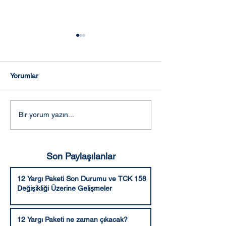
Yorumlar
Adalet Komisyonunca
Aleyhe bozma v
Bir yorum yazın...
kabul edilen şekli ile 10.
hüküm verme ya
Yargı Paketi
Son Paylaşılanlar
12 Yargı Paketi Son Durumu ve TCK 158
Değişikliği Üzerine Gelişmeler
12 Yargı Paketi ne zaman çıkacak?