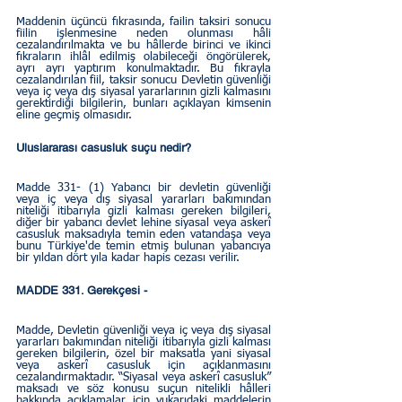
Maddenin üçüncü fıkrasında, failin taksiri sonucu 
fiilin işlenmesine neden olunması hâli 
cezalandırılmakta ve bu hâllerde birinci ve ikinci 
fıkraların ihlâl edilmiş olabileceği öngörülerek, 
ayrı ayrı yaptırım konulmaktadır. Bu fıkrayla 
cezalandırılan fiil, taksir sonucu Devletin güvenliği 
veya iç veya dış siyasal yararlarının gizli kalmasını 
gerektirdiği bilgilerin, bunları açıklayan kimsenin 
eline geçmiş olmasıdır.
Uluslararası casusluk suçu nedir?  
Madde 331- (1) Yabancı bir devletin güvenliği 
veya iç veya dış siyasal yararları bakımından 
niteliği itibarıyla gizli kalması gereken bilgileri, 
diğer bir yabancı devlet lehine siyasal veya askerî 
casusluk maksadıyla temin eden vatandaşa veya 
bunu Türkiye'de temin etmiş bulunan yabancıya 
bir yıldan dört yıla kadar hapis cezası verilir.  
MADDE 331. Gerekçesi - 
Madde, Devletin güvenliği veya iç veya dış siyasal 
yararları bakımından niteliği itibarıyla gizli kalması 
gereken bilgilerin, özel bir maksatla yani siyasal 
veya askerî casusluk için açıklanmasını 
cezalandırmaktadır. “Siyasal veya askerî casusluk” 
maksadı ve söz konusu suçun nitelikli hâlleri 
hakkında açıklamalar için yukarıdaki maddelerin 