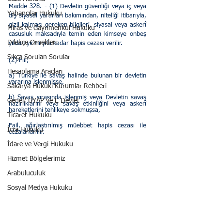
Madde 328. - (1) Devletin güvenliği veya iç veya 
Yabancılar Hukuku
dış siyasal yararları bakımından, niteliği itibarıyla, 
gizli kalması gereken bilgileri, siyasal veya askerî 
Miras ve Gayrimenkul Hukuku
casusluk maksadıyla temin eden kimseye onbeş 
Dilekçe Örnekleri
yıldan yirmi yıla kadar hapis cezası verilir.
Sıkça Sorulan Sorular
(2) Fiil;
Hesaplama Araçları
a) Türkiye ile savaş halinde bulunan bir devletin 
yararına işlenmişse,
Sakarya Hukuki Kurumlar Rehberi
b) Savaş sırasında işlenmiş veya Devletin savaş 
Genel/ UYAP ve E Devlet
hazırlıklarını veya savaş etkinliğini veya askerî 
hareketlerini tehlikeye sokmuşsa,
Ticaret Hukuku
Fail, ağırlaştırılmış müebbet hapis cezası ile 
İcra Hukuku
cezalandırılır.  
İdare ve Vergi Hukuku
Hizmet Bölgelerimiz
Arabuluculuk
Sosyal Medya Hukuku