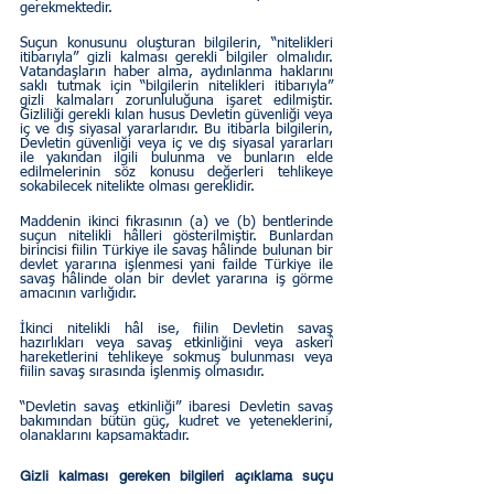
gerekmektedir.  
Suçun konusunu oluşturan bilgilerin, “nitelikleri 
itibarıyla” gizli kalması gerekli bilgiler olmalıdır. 
Vatandaşların haber alma, aydınlanma haklarını 
saklı tutmak için “bilgilerin nitelikleri itibarıyla” 
gizli kalmaları zorunluluğuna işaret edilmiştir. 
Gizliliği gerekli kılan husus Devletin güvenliği veya 
iç ve dış siyasal yararlarıdır. Bu itibarla bilgilerin, 
Devletin güvenliği veya iç ve dış siyasal yararları 
ile yakından ilgili bulunma ve bunların elde 
edilmelerinin söz konusu değerleri tehlikeye 
sokabilecek nitelikte olması gereklidir.
Maddenin ikinci fıkrasının (a) ve (b) bentlerinde 
suçun nitelikli hâlleri gösterilmiştir. Bunlardan 
birincisi fiilin Türkiye ile savaş hâlinde bulunan bir 
devlet yararına işlenmesi yani failde Türkiye ile 
savaş hâlinde olan bir devlet yararına iş görme 
amacının varlığıdır.  
İkinci nitelikli hâl ise, fiilin Devletin savaş 
hazırlıkları veya savaş etkinliğini veya askerî 
hareketlerini tehlikeye sokmuş bulunması veya 
fiilin savaş sırasında işlenmiş olmasıdır.  
“Devletin savaş etkinliği” ibaresi Devletin savaş 
bakımından bütün güç, kudret ve yeteneklerini, 
olanaklarını kapsamaktadır.
Gizli kalması gereken bilgileri açıklama suçu 