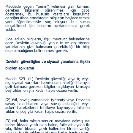
Maddede geçen “temin” kelimesi gizli kalması 
gereken bilgilerin öğrenilmesi için çaba 
göstermek, bu hususta vasıtalara başvurma 
gereğini ifade etmektedir. Bilgilerin böylece temini 
yani öğrenilmesiyle suç oluşur; bu suçun 
oluşabilmesi için bunların açıklanmasına gerek 
yoktur.  
Elde edilen bilgilerin, ilgili mevzuat hükümlerine 
göre Devletin güvenliği yahut iç ve dış siyasal 
yararlarının gizli kalmasını gerektirdiği bir bilgi 
olup olmadığının belirlenmesi gerekir.    
Devletin güvenliğine ve siyasal yararlarına ilişkin 
bilgileri açıklama
Madde 329- (1) Devletin güvenliği veya iç veya 
dış siyasal yararları bakımından niteliği itibarıyla 
gizli kalması gereken bilgileri açıklayan kimseye 
beş yıldan on yıla kadar hapis cezası verilir.
(2) Fiil, savaş zamanında işlenmiş veya Devletin 
savaş hazırlıklarını veya savaş etkinliğini veya 
askerî hareketlerini tehlikeye koymuşsa, faile on 
yıldan onbeş yıla kadar hapis cezası verilir.  
(3) Fiil, failin taksiri sonucu meydana gelmiş ise 
birinci fıkrada yazılı olan halde, faile altı aydan iki 
yıla, ikinci fıkrada yazılı hallerden birinin varlığı 
halinde ise üç yıldan sekiz yıla kadar hapis cezası 