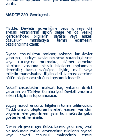
verilir.  
MADDE 329. Gerekçesi - 
Madde, Devletin güvenliğine veya iç veya dış 
siyasal yararlarına ilişkin belge ya da vesika 
içeriklerindeki bilgilerin “siyasal veya askerî 
casusluk” maksadıyla temin edilmesini 
cezalandırmaktadır.  
Siyasal casusluktan maksat, yabancı bir devlet 
yararına, Türkiye Devletinin veya vatandaşlarının 
veya Türkiye’de oturmakta, ikâmet etmekte 
olanların zararına olarak bilgilerin toplanması 
demektir; kamu sağlığına ilişkin, malî veya 
milletin maneviyatına ilişkin gizli kalması gereken 
bütün bilgiler casusluğun kapsamı içindedir.  
Askerî casusluktan maksat ise, yabancı devlet 
yararına ve Türkiye Cumhuriyeti Devleti zararına 
askerî bilgilerin toplanmasıdır.  
Suçun maddî unsuru, bilgilerin temin edilmesidir. 
Maddî unsuru oluşturan hareket, esasen var olan 
bilgilerin ele geçirilmesi yani bu maksatla çaba 
gösterilerek teminidir.  
Suçun oluşması için failde kastın yanı sıra, özel 
bir maksadın varlığı aranacaktır. Bilgilerin siyasal 
veya askerî casusluk maksadıyla temini 