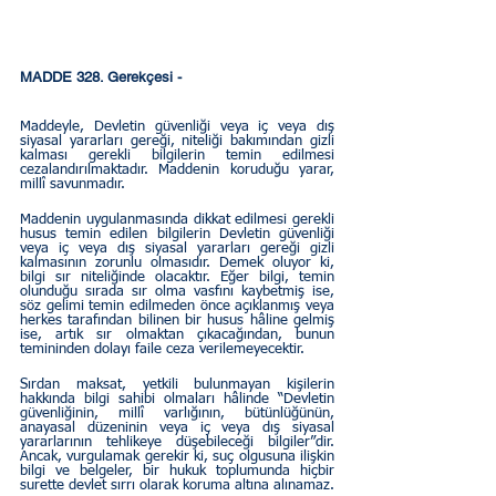
MADDE 328. Gerekçesi - 
Maddeyle, Devletin güvenliği veya iç veya dış 
siyasal yararları gereği, niteliği bakımından gizli 
kalması gerekli bilgilerin temin edilmesi 
cezalandırılmaktadır. Maddenin koruduğu yarar, 
millî savunmadır.  
Maddenin uygulanmasında dikkat edilmesi gerekli 
husus temin edilen bilgilerin Devletin güvenliği 
veya iç veya dış siyasal yararları gereği gizli 
kalmasının zorunlu olmasıdır. Demek oluyor ki, 
bilgi sır niteliğinde olacaktır. Eğer bilgi, temin 
olunduğu sırada sır olma vasfını kaybetmiş ise, 
söz gelimi temin edilmeden önce açıklanmış veya 
herkes tarafından bilinen bir husus hâline gelmiş 
ise, artık sır olmaktan çıkacağından, bunun 
temininden dolayı faile ceza verilemeyecektir.  
Sırdan maksat, yetkili bulunmayan kişilerin 
hakkında bilgi sahibi olmaları hâlinde “Devletin 
güvenliğinin, millî varlığının, bütünlüğünün, 
anayasal düzeninin veya iç veya dış siyasal 
yararlarının tehlikeye düşebileceği bilgiler”dir. 
Ancak, vurgulamak gerekir ki, suç olgusuna ilişkin 
bilgi ve belgeler, bir hukuk toplumunda hiçbir 
surette devlet sırrı olarak koruma altına alınamaz.