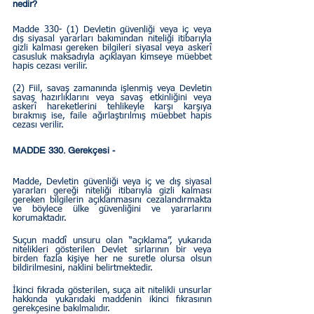
nedir?
Madde 330- (1) Devletin güvenliği veya iç veya 
dış siyasal yararları bakımından niteliği itibarıyla 
gizli kalması gereken bilgileri siyasal veya askerî 
casusluk maksadıyla açıklayan kimseye müebbet 
hapis cezası verilir.  
(2) Fiil, savaş zamanında işlenmiş veya Devletin 
savaş hazırlıklarını veya savaş etkinliğini veya 
askerî hareketlerini tehlikeyle karşı karşıya 
bırakmış ise, faile ağırlaştırılmış müebbet hapis 
cezası verilir.
MADDE 330. Gerekçesi - 
Madde, Devletin güvenliği veya iç ve dış siyasal 
yararları gereği niteliği itibarıyla gizli kalması 
gereken bilgilerin açıklanmasını cezalandırmakta 
ve böylece ülke güvenliğini ve yararlarını 
korumaktadır.
Suçun maddî unsuru olan “açıklama”, yukarıda 
nitelikleri gösterilen Devlet sırlarının bir veya 
birden fazla kişiye her ne suretle olursa olsun 
bildirilmesini, naklini belirtmektedir.
İkinci fıkrada gösterilen, suça ait nitelikli unsurlar 
hakkında yukarıdaki maddenin ikinci fıkrasının 
gerekçesine bakılmalıdır.