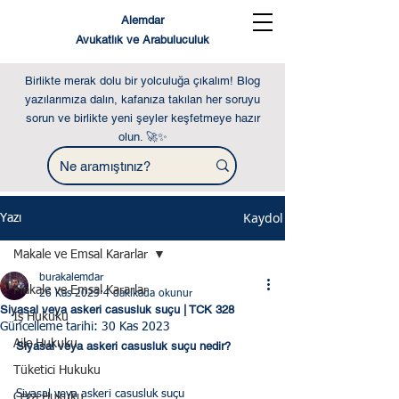
Alemdar
Avukatlık ve Arabuluculuk
Birlikte merak dolu bir yolculuğa çıkalım! Blog
yazılarımıza dalın, kafanıza takılan her soruyu
sorun ve birlikte yeni şeyler keşfetmeye hazır
olun. 🚀✨
Kaydol
Yazı
Makale ve Emsal Kararlar
burakalemdar
Makale ve Emsal Kararlar
26 Kas 2023
4 dakikada okunur
Siyasal veya askeri casusluk suçu | TCK 328
İş Hukuku
Güncelleme tarihi:
30 Kas 2023
Aile Hukuku
Siyasal veya askeri casusluk suçu nedir?  
Tüketici Hukuku
Siyasal veya askeri casusluk suçu
Ceza Hukuku