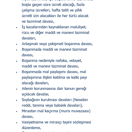
boşta geçen süre ücreti alacağı, fazla 
çalışma ücretleri, hafta tatili ve yıllık 
ücretli izin alacakları ile her türlü alacak 
ve tazminat davası,
İş kazalarından kaynaklanan maluliyet, 
rücu ve diğer maddi ve manevi tazminat 
davaları,
Anlaşmalı veya çekişmeli boşanma davası,
Boşanmada maddi ve manevi tazminat 
davası,
Boşanma nedeniyle nafaka, velayet, 
maddi ve manevi tazminat davası,
Boşanmada mal paylaşımı davası, mal 
paylaşımına ilişkin katılma ve katkı payı 
alacağı davaları,
Ailenin korunmasına dair kanun gereği 
açılacak davalar,
Soybağının kurulması davaları (Nesebin 
reddi, tanıma veya babalık davaları),
Mirastan mal kaçırma (muris muvazaası) 
davası,
Vasiyetname ve mirasçı tayini sözleşmesi 
düzenleme,