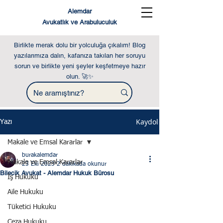
Alemdar
Avukatlık ve Arabuluculuk
Birlikte merak dolu bir yolculuğa çıkalım! Blog
yazılarımıza dalın, kafanıza takılan her soruyu
sorun ve birlikte yeni şeyler keşfetmeye hazır
olun. 🚀✨
Kaydol
Yazı
Makale ve Emsal Kararlar
burakalemdar
Makale ve Emsal Kararlar
23 Eki 2023
2 dakikada okunur
Bilecik Avukat - Alemdar Hukuk Bürosu
İş Hukuku
Aile Hukuku
Tüketici Hukuku
Ceza Hukuku