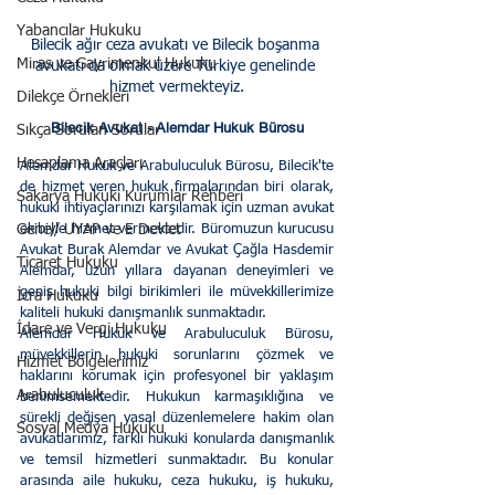
Yabancılar Hukuku
Bilecik ağır ceza avukatı ve Bilecik boşanma 
Miras ve Gayrimenkul Hukuku
avukatı da olmak üzere Türkiye genelinde 
hizmet vermekteyiz.
Dilekçe Örnekleri
Bilecik Avukat - Alemdar Hukuk Bürosu
Sıkça Sorulan Sorular
Hesaplama Araçları
Alemdar Hukuk ve Arabuluculuk Bürosu, Bilecik'te 
de hizmet veren hukuk firmalarından biri olarak, 
Sakarya Hukuki Kurumlar Rehberi
hukuki ihtiyaçlarınızı karşılamak için uzman avukat 
Genel/ UYAP ve E Devlet
ekibiyle hizmet vermektedir. Büromuzun kurucusu 
Avukat Burak Alemdar ve Avukat Çağla Hasdemir 
Ticaret Hukuku
Alemdar, uzun yıllara dayanan deneyimleri ve 
geniş hukuki bilgi birikimleri ile müvekkillerimize 
İcra Hukuku
kaliteli hukuki danışmanlık sunmaktadır.
İdare ve Vergi Hukuku
Alemdar Hukuk ve Arabuluculuk Bürosu, 
müvekkillerin hukuki sorunlarını çözmek ve 
Hizmet Bölgelerimiz
haklarını korumak için profesyonel bir yaklaşım 
Arabuluculuk
benimsemektedir. Hukukun karmaşıklığına ve 
sürekli değişen yasal düzenlemelere hakim olan 
Sosyal Medya Hukuku
avukatlarımız, farklı hukuki konularda danışmanlık 
ve temsil hizmetleri sunmaktadır. Bu konular 
arasında aile hukuku, ceza hukuku, iş hukuku, 