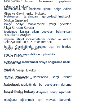
bakımından İstinaf İncelemesi yapılması 
Yabancılar Hukuku
mümkündür. Bu inceleme işlemi, Bölge Adliye 
Miras ve Gayrimenkul Hukuku
Mahkemesi tarafından gerçekleştirilmektedir. 
Dilekçe Örnekleri
Bölge Adliye Mahkemeleri yargı çevreleri 
Sıkça Sorulan Sorular
içerisinde karara çıkan dosyalar bakımından 
Hesaplama Araçları
yapılan İstinaf incelemelerini inceler ve karara 
Sakarya Hukuki Kurumlar Rehberi
bağlar. Gerektiğinde duruşma açar ve bilirkişi 
Genel/ UYAP ve E Devlet
raporu aldırır veya delil de toplayabilir.
Ticaret Hukuku
Bölge adliye mahkemesi dosya sorgulama nasıl 
İcra Hukuku
yapılır?
İdare ve Vergi Hukuku
Yerel mahkeme kararlarına karşı istinaf 
Hizmet Bölgelerimiz
Arabuluculuk
başvurusu yapıldığında bu dosyaların durumu 
Sosyal Medya Hukuku
hakkında bilgi almak, dosyanın hangi aşamada 
olduğunu öğrenmek için mevcut durumda 