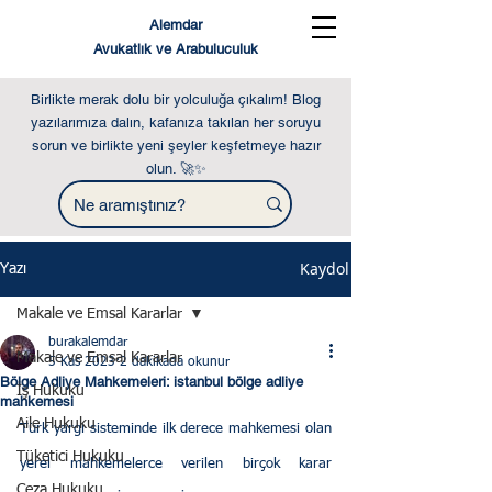
Alemdar
Avukatlık ve Arabuluculuk
Birlikte merak dolu bir yolculuğa çıkalım! Blog
yazılarımıza dalın, kafanıza takılan her soruyu
sorun ve birlikte yeni şeyler keşfetmeye hazır
olun. 🚀✨
Kaydol
Yazı
Makale ve Emsal Kararlar
burakalemdar
Makale ve Emsal Kararlar
5 Kas 2023
2 dakikada okunur
Bölge Adliye Mahkemeleri: istanbul bölge adliye
İş Hukuku
mahkemesi
Aile Hukuku
Türk yargı sisteminde ilk derece mahkemesi olan 
Tüketici Hukuku
yerel mahkemelerce verilen birçok karar 
Ceza Hukuku