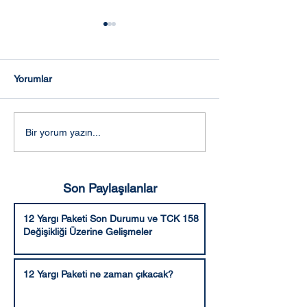
Yorumlar
Sakarya Avukat - Alemdar
Yalova Avukat -
Bir yorum yazın...
Hukuk Bürosu
Hukuk Bürosu
Son Paylaşılanlar
12 Yargı Paketi Son Durumu ve TCK 158
Değişikliği Üzerine Gelişmeler
12 Yargı Paketi ne zaman çıkacak?