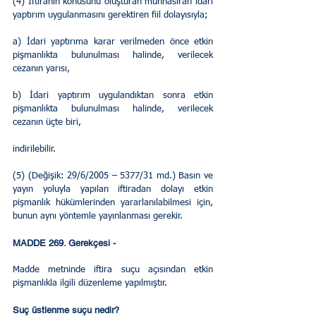
(4) İftiranın konusunu oluşturan münhasıran idari 
yaptırım uygulanmasını gerektiren fiil dolayısıyla;
a) İdari yaptırıma karar verilmeden önce etkin 
pişmanlıkta bulunulması halinde, verilecek 
cezanın yarısı,
b) İdari yaptırım uygulandıktan sonra etkin 
pişmanlıkta bulunulması halinde, verilecek 
cezanın üçte biri,
indirilebilir.
(5) (Değişik: 29/6/2005 – 5377/31 md.) Basın ve 
yayın yoluyla yapılan iftiradan dolayı etkin 
pişmanlık hükümlerinden yararlanılabilmesi için, 
bunun aynı yöntemle yayınlanması gerekir.
MADDE 269. Gerekçesi - 
Madde metninde iftira suçu açısından etkin 
pişmanlıkla ilgili düzenleme yapılmıştır.  
Suç üstlenme suçu nedir?