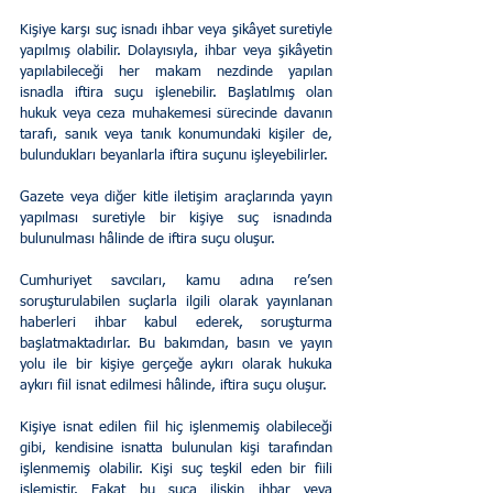
Kişiye karşı suç isnadı ihbar veya şikâyet suretiyle 
yapılmış olabilir. Dolayısıyla, ihbar veya şikâyetin 
yapılabileceği her makam nezdinde yapılan 
isnadla iftira suçu işlenebilir. Başlatılmış olan 
hukuk veya ceza muhakemesi sürecinde davanın 
tarafı, sanık veya tanık konumundaki kişiler de, 
bulundukları beyanlarla iftira suçunu işleyebilirler.
Gazete veya diğer kitle iletişim araçlarında yayın 
yapılması suretiyle bir kişiye suç isnadında 
bulunulması hâlinde de iftira suçu oluşur.
Cumhuriyet savcıları, kamu adına re’sen 
soruşturulabilen suçlarla ilgili olarak yayınlanan 
haberleri ihbar kabul ederek, soruşturma 
başlatmaktadırlar. Bu bakımdan, basın ve yayın 
yolu ile bir kişiye gerçeğe aykırı olarak hukuka 
aykırı fiil isnat edilmesi hâlinde, iftira suçu oluşur.
Kişiye isnat edilen fiil hiç işlenmemiş olabileceği 
gibi, kendisine isnatta bulunulan kişi tarafından 
işlenmemiş olabilir. Kişi suç teşkil eden bir fiili 
işlemiştir. Fakat bu suça ilişkin ihbar veya 