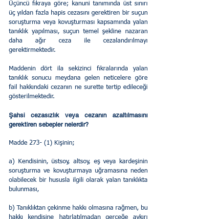
Üçüncü fıkraya göre; kanuni tanımında üst sınırı 
üç yıldan fazla hapis cezasını gerektiren bir suçun 
soruşturma veya kovuşturması kapsamında yalan 
tanıklık yapılması, suçun temel şekline nazaran 
daha ağır ceza ile cezalandırılmayı 
gerektirmektedir.
Maddenin dört ila sekizinci fıkralarında yalan 
tanıklık sonucu meydana gelen neticelere göre 
fail hakkındaki cezanın ne surette tertip edileceği 
gösterilmektedir.
Şahsi cezasızlık veya cezanın azaltılmasını 
gerektiren sebepler nelerdir?
Madde 273- (1) Kişinin;
a) Kendisinin, üstsoy, altsoy, eş veya kardeşinin 
soruşturma ve kovuşturmaya uğramasına neden 
olabilecek bir hususla ilgili olarak yalan tanıklıkta 
bulunması,
b) Tanıklıktan çekinme hakkı olmasına rağmen, bu 
hakkı kendisine hatırlatılmadan gerçeğe aykırı 