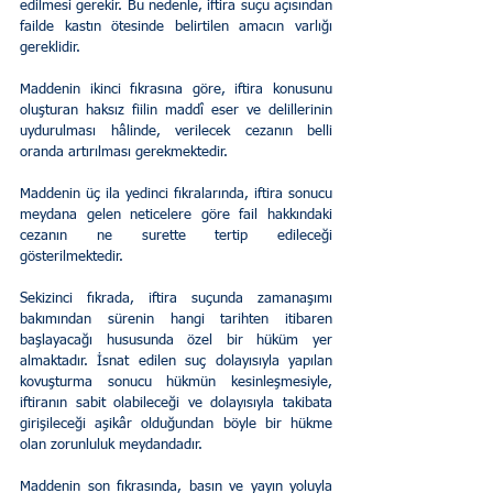
edilmesi gerekir. Bu nedenle, iftira suçu açısından 
failde kastın ötesinde belirtilen amacın varlığı 
gereklidir.
Maddenin ikinci fıkrasına göre, iftira konusunu 
oluşturan haksız fiilin maddî eser ve delillerinin 
uydurulması hâlinde, verilecek cezanın belli 
oranda artırılması gerekmektedir.
Maddenin üç ila yedinci fıkralarında, iftira sonucu 
meydana gelen neticelere göre fail hakkındaki 
cezanın ne surette tertip edileceği 
gösterilmektedir.
Sekizinci fıkrada, iftira suçunda zamanaşımı 
bakımından sürenin hangi tarihten itibaren 
başlayacağı hususunda özel bir hüküm yer 
almaktadır. İsnat edilen suç dolayısıyla yapılan 
kovuşturma sonucu hükmün kesinleşmesiyle, 
iftiranın sabit olabileceği ve dolayısıyla takibata 
girişileceği aşikâr olduğundan böyle bir hükme 
olan zorunluluk meydandadır.
Maddenin son fıkrasında, basın ve yayın yoluyla 