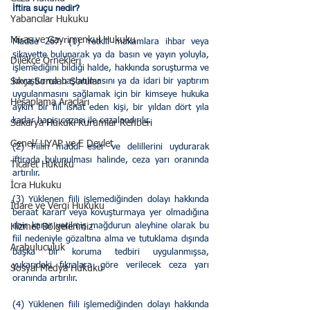
İftira suçu nedir?
Yabancılar Hukuku
Miras ve Gayrimenkul Hukuku
Madde 267- (1) Yetkili makamlara ihbar veya 
şikayette bulunarak ya da basın ve yayın yoluyla, 
Dilekçe Örnekleri
işlemediğini bildiği halde, hakkında soruşturma ve 
Sıkça Sorulan Sorular
kovuşturma başlatılmasını ya da idari bir yaptırım 
uygulanmasını sağlamak için bir kimseye hukuka 
Hesaplama Araçları
aykırı bir fiil isnat eden kişi, bir yıldan dört yıla 
kadar hapis cezası ile cezalandırılır.
Sakarya Hukuki Kurumlar Rehberi
Genel/ UYAP ve E Devlet
(2) Fiilin maddî eser ve delillerini uydurarak 
iftirada bulunulması halinde, ceza yarı oranında 
Ticaret Hukuku
artırılır.
İcra Hukuku
(3) Yüklenen fiili işlemediğinden dolayı hakkında 
İdare ve Vergi Hukuku
beraat kararı veya kovuşturmaya yer olmadığına 
dair karar verilmiş mağdurun aleyhine olarak bu 
Hizmet Bölgelerimiz
fiil nedeniyle gözaltına alma ve tutuklama dışında 
Arabuluculuk
başka bir koruma tedbiri uygulanmışsa, 
yukarıdaki fıkralara göre verilecek ceza yarı 
Sosyal Medya Hukuku
oranında artırılır.
(4) Yüklenen fiili işlemediğinden dolayı hakkında 