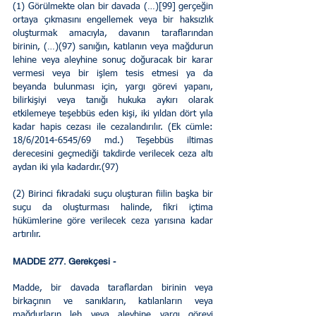
(1) Görülmekte olan bir davada (…)[99] gerçeğin 
ortaya çıkmasını engellemek veya bir haksızlık 
oluşturmak amacıyla, davanın taraflarından 
birinin, (…)(97) sanığın, katılanın veya mağdurun 
lehine veya aleyhine sonuç doğuracak bir karar 
vermesi veya bir işlem tesis etmesi ya da 
beyanda bulunması için, yargı görevi yapanı, 
bilirkişiyi veya tanığı hukuka aykırı olarak 
etkilemeye teşebbüs eden kişi, iki yıldan dört yıla 
kadar hapis cezası ile cezalandırılır. (Ek cümle: 
18/6/2014-6545/69 md.) Teşebbüs iltimas 
derecesini geçmediği takdirde verilecek ceza altı 
aydan iki yıla kadardır.(97)
(2) Birinci fıkradaki suçu oluşturan fiilin başka bir 
suçu da oluşturması halinde, fikri içtima 
hükümlerine göre verilecek ceza yarısına kadar 
artırılır.
MADDE 277. Gerekçesi - 
Madde, bir davada taraflardan birinin veya 
birkaçının ve sanıkların, katılanların veya 
mağdurların leh veya aleyhine yargı görevi 