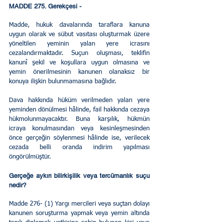
MADDE 275. Gerekçesi - 
Madde, hukuk davalarında taraflara kanuna 
uygun olarak ve sübut vasıtası oluşturmak üzere 
yöneltilen yeminin yalan yere icrasını 
cezalandırmaktadır. Suçun oluşması, teklifin 
kanunî şekil ve koşullara uygun olmasına ve 
yemin önerilmesinin kanunen olanaksız bir 
konuya ilişkin bulunmamasına bağlıdır.
Dava hakkında hüküm verilmeden yalan yere 
yeminden dönülmesi hâlinde, fail hakkında cezaya 
hükmolunmayacaktır. Buna karşılık, hükmün 
icraya konulmasından veya kesinleşmesinden 
önce gerçeğin söylenmesi hâlinde ise, verilecek 
cezada belli oranda indirim yapılması 
öngörülmüştür.
Gerçeğe aykırı bilirkişilik veya tercümanlık suçu 
nedir?
Madde 276- (1) Yargı mercileri veya suçtan dolayı 
kanunen soruşturma yapmak veya yemin altında 