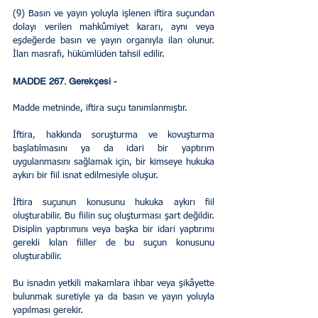
(9) Basın ve yayın yoluyla işlenen iftira suçundan 
dolayı verilen mahkûmiyet kararı, aynı veya 
eşdeğerde basın ve yayın organıyla ilan olunur. 
İlan masrafı, hükümlüden tahsil edilir.
MADDE 267. Gerekçesi - 
Madde metninde, iftira suçu tanımlanmıştır.
İftira, hakkında soruşturma ve kovuşturma 
başlatılmasını ya da idari bir yaptırım 
uygulanmasını sağlamak için, bir kimseye hukuka 
aykırı bir fiil isnat edilmesiyle oluşur.
İftira suçunun konusunu hukuka aykırı fiil 
oluşturabilir. Bu fiilin suç oluşturması şart değildir. 
Disiplin yaptırımını veya başka bir idari yaptırımı 
gerekli kılan fiiller de bu suçun konusunu 
oluşturabilir.
Bu isnadın yetkili makamlara ihbar veya şikâyette 
bulunmak suretiyle ya da basın ve yayın yoluyla 
yapılması gerekir.