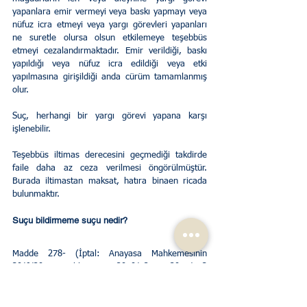
yapanlara emir vermeyi veya baskı yapmayı veya 
nüfuz icra etmeyi veya yargı görevleri yapanları 
ne suretle olursa olsun etkilemeye teşebbüs 
etmeyi cezalandırmaktadır. Emir verildiği, baskı 
yapıldığı veya nüfuz icra edildiği veya etki 
yapılmasına girişildiği anda cürüm tamamlanmış 
olur.
Suç, herhangi bir yargı görevi yapana karşı 
işlenebilir.
Teşebbüs iltimas derecesini geçmediği takdirde 
faile daha az ceza verilmesi öngörülmüştür. 
Burada iltimastan maksat, hatıra binaen ricada 
bulunmaktır.
Suçu bildirmeme suçu nedir?
Madde 278- (İptal: Anayasa Mahkemesinin 
30/6/2011 tarihli ve E.:2010/52, K.:2011/113 
sayılı Kararı ile.; Değişik: 2/7/2012-6352/91 md.)
(1) İşlenmekte olan bir suçu yetkili makamlara 