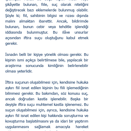
şikâyette bulunan, fiile, suç olarak niteliğini 
değiştirecek bazı eklemelerde bulunmuş olabilir. 
Şöyle ki; fiil, sahibinin bilgisi ve rızası dışında 
malını almaktan ibarettir. Ancak, bildirimde 
bulunan, bunun cebir veya tehditle işlendiği 
iddiasında bulunmuştur. Bu ilâve unsurlar 
açısından iftira suçu oluştuğunu kabul etmek 
gerekir.
İsnadın belli bir kişiye yönelik olması gerekir. Bu 
kişinin ismi açıkça belirtilmese bile, yapılacak bir 
araştırma sonucunda kimliğinin belirlenebilir 
olması yeterlidir.
İftira suçunun oluşabilmesi için, kendisine hukuka 
aykırı fiil isnat edilen kişinin bu fiili işlemediğinin 
bilinmesi gerekir. Bu bakımdan, söz konusu suç, 
ancak doğrudan kastla işlenebilir. Başka bir 
deyişle iftira suçu muhtemel kastla işlenemez. Bu 
suçun oluşabilmesi için, ayrıca, kendisine hukuka 
aykırı fiil isnat edilen kişi hakkında soruşturma ve 
kovuşturma başlatılmasını ya da idari bir yaptırım 
uygulanmasını sağlamak amacıyla hareket 