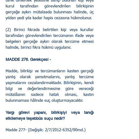
tanık dinlemek yetkisine sahip bulunan kişi veya 
kurul tarafından görevlendirilen bilirkişinin 
gerçeğe aykırı mütalaada bulunması halinde, üç 
yıldan yedi yıla kadar hapis cezasına hükmolunur.
(2) Birinci fıkrada belirtilen kişi veya kurullar 
tarafından görevlendirilen tercümanın ifade veya 
belgeleri gerçeğe aykırı olarak tercüme etmesi 
halinde, birinci fıkra hükmü uygulanır.
MADDE 276. Gerekçesi - 
Madde, bilirkişi ve tercümanların kasten gerçeği 
yanlış olarak yansıtmalarını, yanlış tercüme 
yapmalarını cezalandırmaktadır. Bilirkişinin, kendi 
bilgi ve değerlendirmesine göre vereceği 
mütalâanın sadece hatalı olması, kastın 
bulunmaması hâlinde suç oluşturmayacaktır.
Yargı görevi yapanı, bilirkişiyi veya tanığı 
etkilemeye teşebbüs suçu nedir?
Madde 277- (Değişik: 2/7/2012-6352/90md.)