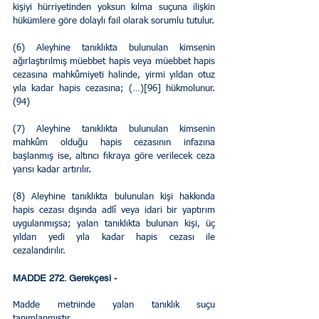
kişiyi hürriyetinden yoksun kılma suçuna ilişkin 
hükümlere göre dolaylı fail olarak sorumlu tutulur.
(6) Aleyhine tanıklıkta bulunulan kimsenin 
ağırlaştırılmış müebbet hapis veya müebbet hapis 
cezasına mahkûmiyeti halinde, yirmi yıldan otuz 
yıla kadar hapis cezasına; (…)[96] hükmolunur.
(94)
(7) Aleyhine tanıklıkta bulunulan kimsenin 
mahkûm olduğu hapis cezasının infazına 
başlanmış ise, altıncı fıkraya göre verilecek ceza 
yarısı kadar artırılır.
(8) Aleyhine tanıklıkta bulunulan kişi hakkında 
hapis cezası dışında adlî veya idari bir yaptırım 
uygulanmışsa; yalan tanıklıkta bulunan kişi, üç 
yıldan yedi yıla kadar hapis cezası ile 
cezalandırılır.
MADDE 272. Gerekçesi - 
Madde metninde yalan tanıklık suçu 
tanımlanmıştır.