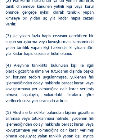
(2) Mahkeme huzurunda ya da yemin ettirerek 
tanık dinlemeye kanunen yetkili kişi veya kurul 
önünde gerçeğe aykırı olarak tanıklık yapan 
kimseye bir yıldan üç yıla kadar hapis cezası 
verilir.
(3) Üç yıldan fazla hapis cezasını gerektiren bir 
suçun soruşturma veya kovuşturması kapsamında 
yalan tanıklık yapan kişi hakkında iki yıldan dört 
yıla kadar hapis cezasına hükmolunur.
(4) Aleyhine tanıklıkta bulunulan kişi ile ilgili 
olarak gözaltına alma ve tutuklama dışında başka 
bir koruma tedbiri uygulanmışsa, yüklenen fiili 
işlemediğinden dolayı hakkında beraat kararı veya 
kovuşturmaya yer olmadığına dair karar verilmiş 
olması koşuluyla, yukarıdaki fıkralara göre 
verilecek ceza yarı oranında artırılır.
(5) Aleyhine tanıklıkta bulunulan kişinin gözaltına 
alınması veya tutuklanması halinde; yüklenen fiili 
işlemediğinden dolayı hakkında beraat kararı veya 
kovuşturmaya yer olmadığına dair karar verilmiş 
olması koşuluyla; yalan tanıklık yapan kişi, ayrıca 