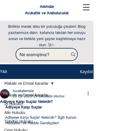
Alemdar
Avukatlık ve Arabuluculuk
Birlikte merak dolu bir yolculuğa çıkalım! Blog
yazılarımıza dalın, kafanıza takılan her soruyu
sorun ve birlikte yeni şeyler keşfetmeye hazır
olun. 🚀✨
Kaydol
Yazı
Makale ve Emsal Kararlar
burakalemdar
Makale ve Emsal Kararlar
23 Eyl 2023
29 dakikada okunur
Adliyeye Karşı Suçlar Nelerdir?
İş Hukuku
Adliyeye Karşı Suçlar
Aile Hukuku
Adliyeye Karşı Suçlar Nelerdir? İlgili Kanun 
Tüketici Hukuku
Maddeleri ve Madde Gerekçeleri
Ceza Hukuku