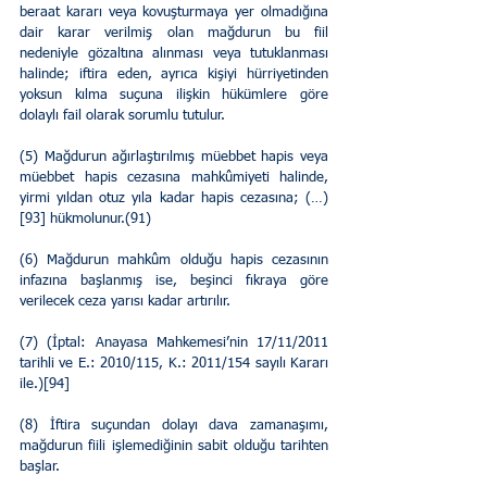
beraat kararı veya kovuşturmaya yer olmadığına 
dair karar verilmiş olan mağdurun bu fiil 
nedeniyle gözaltına alınması veya tutuklanması 
halinde; iftira eden, ayrıca kişiyi hürriyetinden 
yoksun kılma suçuna ilişkin hükümlere göre 
dolaylı fail olarak sorumlu tutulur.
(5) Mağdurun ağırlaştırılmış müebbet hapis veya 
müebbet hapis cezasına mahkûmiyeti halinde, 
yirmi yıldan otuz yıla kadar hapis cezasına; (…)
[93] hükmolunur.(91)
(6) Mağdurun mahkûm olduğu hapis cezasının 
infazına başlanmış ise, beşinci fıkraya göre 
verilecek ceza yarısı kadar artırılır.
(7) (İptal: Anayasa Mahkemesi’nin 17/11/2011 
tarihli ve E.: 2010/115, K.: 2011/154 sayılı Kararı 
ile.)[94]
(8) İftira suçundan dolayı dava zamanaşımı, 
mağdurun fiili işlemediğinin sabit olduğu tarihten 
başlar.