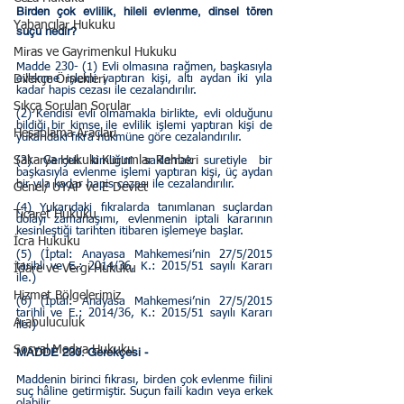
Birden çok evlilik, hileli evlenme, dinsel tören 
Yabancılar Hukuku
suçu nedir?
Miras ve Gayrimenkul Hukuku
Madde 230- (1) Evli olmasına rağmen, başkasıyla 
Dilekçe Örnekleri
evlenme işlemi yaptıran kişi, altı aydan iki yıla 
kadar hapis cezası ile cezalandırılır.
Sıkça Sorulan Sorular
(2) Kendisi evli olmamakla birlikte, evli olduğunu 
bildiği bir kimse ile evlilik işlemi yaptıran kişi de 
Hesaplama Araçları
yukarıdaki fıkra hükmüne göre cezalandırılır.
Sakarya Hukuki Kurumlar Rehberi
(3) Gerçek kimliğini saklamak suretiyle bir 
başkasıyla evlenme işlemi yaptıran kişi, üç aydan 
bir yıla kadar hapis cezası ile cezalandırılır.
Genel/ UYAP ve E Devlet
(4) Yukarıdaki fıkralarda tanımlanan suçlardan 
Ticaret Hukuku
dolayı zamanaşımı, evlenmenin iptali kararının 
kesinleştiği tarihten itibaren işlemeye başlar.
İcra Hukuku
(5) (İptal: Anayasa Mahkemesi’nin 27/5/2015 
tarihli ve E.: 2014/36, K.: 2015/51 sayılı Kararı 
İdare ve Vergi Hukuku
ile.)
Hizmet Bölgelerimiz
(6) (İptal: Anayasa Mahkemesi’nin 27/5/2015 
tarihli ve E.: 2014/36, K.: 2015/51 sayılı Kararı 
Arabuluculuk
ile.)
Sosyal Medya Hukuku
MADDE 230. Gerekçesi - 
Maddenin birinci fıkrası, birden çok evlenme fiilini 
suç hâline getirmiştir. Suçun faili kadın veya erkek 
olabilir.