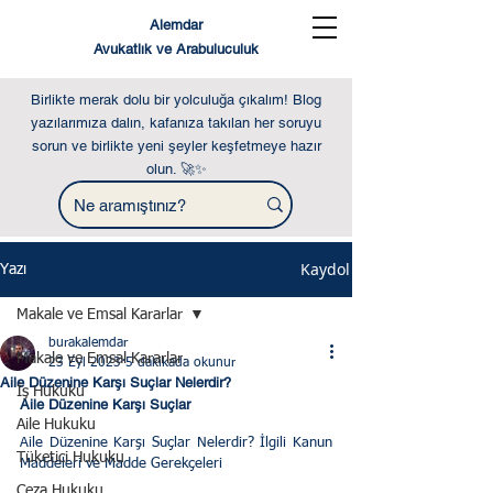
Alemdar
Avukatlık ve Arabuluculuk
Birlikte merak dolu bir yolculuğa çıkalım! Blog
yazılarımıza dalın, kafanıza takılan her soruyu
sorun ve birlikte yeni şeyler keşfetmeye hazır
olun. 🚀✨
Kaydol
Yazı
Makale ve Emsal Kararlar
burakalemdar
Makale ve Emsal Kararlar
23 Eyl 2023
5 dakikada okunur
Aile Düzenine Karşı Suçlar Nelerdir?
İş Hukuku
Aile Düzenine Karşı Suçlar
Aile Hukuku
Aile Düzenine Karşı Suçlar Nelerdir? İlgili Kanun 
Tüketici Hukuku
Maddeleri ve Madde Gerekçeleri
Ceza Hukuku