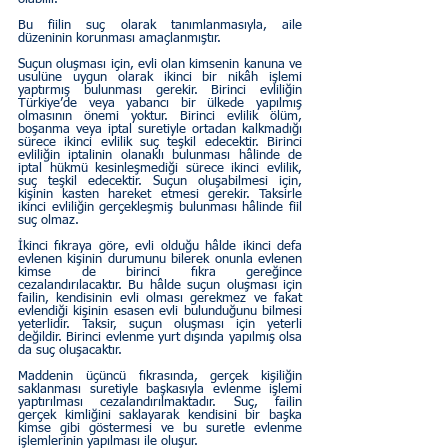
Bu fiilin suç olarak tanımlanmasıyla, aile 
düzeninin korunması amaçlanmıştır.
Suçun oluşması için, evli olan kimsenin kanuna ve 
usulüne uygun olarak ikinci bir nikâh işlemi 
yaptırmış bulunması gerekir. Birinci evliliğin 
Türkiye’de veya yabancı bir ülkede yapılmış 
olmasının önemi yoktur. Birinci evlilik ölüm, 
boşanma veya iptal suretiyle ortadan kalkmadığı 
sürece ikinci evlilik suç teşkil edecektir. Birinci 
evliliğin iptalinin olanaklı bulunması hâlinde de 
iptal hükmü kesinleşmediği sürece ikinci evlilik, 
suç teşkil edecektir. Suçun oluşabilmesi için, 
kişinin kasten hareket etmesi gerekir. Taksirle 
ikinci evliliğin gerçekleşmiş bulunması hâlinde fiil 
suç olmaz.
İkinci fıkraya göre, evli olduğu hâlde ikinci defa 
evlenen kişinin durumunu bilerek onunla evlenen 
kimse de birinci fıkra gereğince 
cezalandırılacaktır. Bu hâlde suçun oluşması için 
failin, kendisinin evli olması gerekmez ve fakat 
evlendiği kişinin esasen evli bulunduğunu bilmesi 
yeterlidir. Taksir, suçun oluşması için yeterli 
değildir. Birinci evlenme yurt dışında yapılmış olsa 
da suç oluşacaktır.
Maddenin üçüncü fıkrasında, gerçek kişiliğin 
saklanması suretiyle başkasıyla evlenme işlemi 
yaptırılması cezalandırılmaktadır. Suç, failin 
gerçek kimliğini saklayarak kendisini bir başka 
kimse gibi göstermesi ve bu suretle evlenme 
işlemlerinin yapılması ile oluşur.