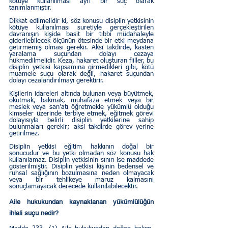
kötüye kullanılması ayrı bir suç olarak 
tanımlanmıştır.
Dikkat edilmelidir ki, söz konusu disiplin yetkisinin 
kötüye kullanılması suretiyle gerçekleştirilen 
davranışın kişide basit bir tıbbî müdahaleyle 
giderilebilecek ölçünün ötesinde bir etki meydana 
getirmemiş olması gerekir. Aksi takdirde, kasten 
yaralama suçundan dolayı cezaya 
hükmedilmelidir. Keza, hakaret oluşturan fiiller, bu 
disiplin yetkisi kapsamına girmedikleri gibi, kötü 
muamele suçu olarak değil, hakaret suçundan 
dolayı cezalandırılmayı gerektirir.
Kişilerin idareleri altında bulunan veya büyütmek, 
okutmak, bakmak, muhafaza etmek veya bir 
meslek veya san’atı öğretmekle yükümlü olduğu 
kimseler üzerinde terbiye etmek, eğitmek görevi 
dolayısıyla belirli disiplin yetkilerine sahip 
bulunmaları gerekir; aksi takdirde görev yerine 
getirilmez.
Disiplin yetkisi eğitim hakkının doğal bir 
sonucudur ve bu yetki olmadan söz konusu hak 
kullanılamaz. Disiplin yetkisinin sınırı ise maddede 
gösterilmiştir. Disiplin yetkisi kişinin bedensel ve 
ruhsal sağlığının bozulmasına neden olmayacak 
veya bir tehlikeye maruz kalmasını 
sonuçlamayacak derecede kullanılabilecektir.  
Aile hukukundan kaynaklanan yükümlülüğün 
ihlali suçu nedir?