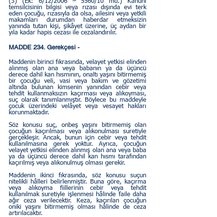
(3) (Ek: 6/12/2006 – 5560/10 md.) Kanunî 
temsilcisinin bilgisi veya rızası dışında evi terk 
eden çocuğu, rızasıyla da olsa, ailesini veya yetkili 
makamları durumdan haberdar etmeksizin 
yanında tutan kişi, şikâyet üzerine, üç aydan bir 
yıla kadar hapis cezası ile cezalandırılır.
MADDE 234. Gerekçesi - 
Maddenin birinci fıkrasında, velayet yetkisi elinden 
alınmış olan ana veya babanın ya da üçüncü 
derece dahil kan hısmının, onaltı yaşını bitirmemiş 
bir çocuğu veli, vasi veya bakım ve gözetimi 
altında bulunan kimsenin yanından cebir veya 
tehdit kullanmaksızın kaçırması veya alıkoyması, 
suç olarak tanımlanmıştır. Böylece bu maddeyle 
çocuk üzerindeki velâyet veya vesayet hakları 
korunmaktadır.
Söz konusu suç, onbeş yaşını bitirmemiş olan 
çocuğun kaçırılması veya alıkonulması suretiyle 
gerçekleşir. Ancak, bunun için cebir veya tehdit 
kullanılmasına gerek yoktur. Ayrıca, çocuğun 
velayet yetkisi elinden alınmış olan ana veya baba 
ya da üçüncü derece dahil kan hısmı tarafından 
kaçırılmış veya alıkonulmuş olması gerekir.
Maddenin ikinci fıkrasında, söz konusu suçun 
nitelikli hâlleri belirlenmiştir. Buna göre, kaçırma 
veya alıkoyma fiillerinin cebir veya tehdit 
kullanılmak suretiyle işlenmesi hâlinde faile daha 
ağır ceza verilecektir. Keza, kaçırılan çocuğun 
oniki yaşını bitirmemiş olması hâlinde de ceza 
artırılacaktır.