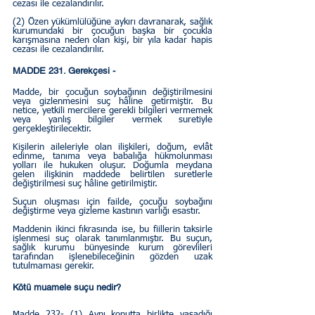
cezası ile cezalandırılır.
(2) Özen yükümlülüğüne aykırı davranarak, sağlık 
kurumundaki bir çocuğun başka bir çocukla 
karışmasına neden olan kişi, bir yıla kadar hapis 
cezası ile cezalandırılır.
MADDE 231. Gerekçesi - 
Madde, bir çocuğun soybağının değiştirilmesini 
veya gizlenmesini suç hâline getirmiştir. Bu 
netice, yetkili mercilere gerekli bilgileri vermemek 
veya yanlış bilgiler vermek suretiyle 
gerçekleştirilecektir.
Kişilerin aileleriyle olan ilişkileri, doğum, evlât 
edinme, tanıma veya babalığa hükmolunması 
yolları ile hukuken oluşur. Doğumla meydana 
gelen ilişkinin maddede belirtilen suretlerle 
değiştirilmesi suç hâline getirilmiştir.
Suçun oluşması için failde, çocuğu soybağını 
değiştirme veya gizleme kastının varlığı esastır.
Maddenin ikinci fıkrasında ise, bu fiillerin taksirle 
işlenmesi suç olarak tanımlanmıştır. Bu suçun, 
sağlık kurumu bünyesinde kurum görevlileri 
tarafından işlenebileceğinin gözden uzak 
tutulmaması gerekir.  
Kötü muamele suçu nedir?
Madde 232- (1) Aynı konutta birlikte yaşadığı 