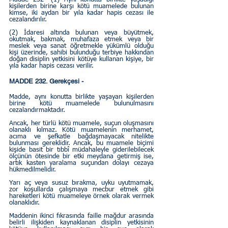
kişilerden birine karşı kötü muamelede bulunan 
kimse, iki aydan bir yıla kadar hapis cezası ile 
cezalandırılır.
(2) İdaresi altında bulunan veya büyütmek, 
okutmak, bakmak, muhafaza etmek veya bir 
meslek veya sanat öğretmekle yükümlü olduğu 
kişi üzerinde, sahibi bulunduğu terbiye hakkından 
doğan disiplin yetkisini kötüye kullanan kişiye, bir 
yıla kadar hapis cezası verilir.
MADDE 232. Gerekçesi - 
Madde, aynı konutta birlikte yaşayan kişilerden 
birine kötü muamelede bulunulmasını 
cezalandırmaktadır.
Ancak, her türlü kötü muamele, suçun oluşmasını 
olanaklı kılmaz. Kötü muamelenin merhamet, 
acıma ve şefkatle bağdaşmayacak nitelikte 
bulunması gereklidir. Ancak, bu muamele biçimi 
kişide basit bir tıbbî müdahaleyle giderilebilecek 
ölçünün ötesinde bir etki meydana getirmiş ise, 
artık kasten yaralama suçundan dolayı cezaya 
hükmedilmelidir.
Yarı aç veya susuz bırakma, uyku uyutmamak, 
zor koşullarda çalışmaya mecbur etmek gibi 
hareketleri kötü muameleye örnek olarak vermek 
olanaklıdır.
Maddenin ikinci fıkrasında faille mağdur arasında 
belirli ilişkiden kaynaklanan disiplin yetkisinin 