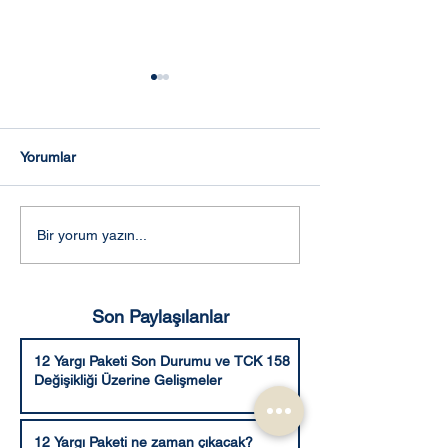
Yorumlar
Adalet Komisyonunca
Aleyhe bozma v
Bir yorum yazın...
kabul edilen şekli ile 10.
hüküm verme ya
Yargı Paketi
Son Paylaşılanlar
12 Yargı Paketi Son Durumu ve TCK 158
Değişikliği Üzerine Gelişmeler
12 Yargı Paketi ne zaman çıkacak?