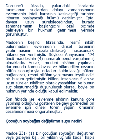
Dördüncü fıkrada, yukarıdaki fıkralarda 
tanımlanan suçlardan dolayı zamanaşımının 
evlenmenin iptali kararının kesinleştiği tarihten 
itibaren başlayacağı hükmü getirilmiştir. İptal 
davası uzun sürebileceğinden, burada 
zamanaşımının başlangıcını özel biçimde 
belirleyen bir hükmün getirilmesi yerinde 
görülmüştür.
Maddenin beşinci fıkrasında, resmî nikâh 
bulunmadan evlenmenin dinsel töreninin 
yaptırılmasının cezalandırılacağı hususundaki 
hükme yer verilmiştir. Böylece Anayasanın 174 
üncü maddesinin (4) numaralı bendi vurgulanmış 
olmaktadır. Ancak, medenî nikâhın yapılması 
durumunda kamu davası ve hükmedilen cezanın 
bütün sonuçlarıyla ortadan kaldırılacağı hükme 
bağlanarak, resmî nikâhın yapılmasını teşvik edici 
bir hüküm getirilmiştir. Hâlen, insanların fiilen ve 
uzun süreler, nikâhsız olarak yaşadıkları ve bunun 
suç oluşturmadığı düşünülecek olursa, böyle bir 
hükmün yerinde olduğu kabul edilmelidir.
Son fıkrada ise, evlenme akdinin kanuna göre 
yapılmış olduğunu gösteren belgeyi görmeden bir 
evlenme için dinsel tören yapan kimsenin 
cezalandırılması öngörülmüştür.
Çocuğun soybağını değiştirme suçu nedir?
Madde 231- (1) Bir çocuğun soybağını değiştiren 
veya gizleyen kişi, bir yıldan üç yıla kadar hapis 