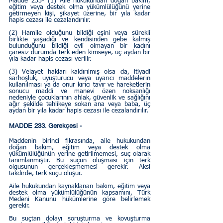
Madde 233- (1) Aile hukukundan doğan bakım, 
eğitim veya destek olma yükümlülüğünü yerine 
getirmeyen kişi, şikayet üzerine, bir yıla kadar 
hapis cezası ile cezalandırılır.
(2) Hamile olduğunu bildiği eşini veya sürekli 
birlikte yaşadığı ve kendisinden gebe kalmış 
bulunduğunu bildiği evli olmayan bir kadını 
çaresiz durumda terk eden kimseye, üç aydan bir 
yıla kadar hapis cezası verilir.
(3) Velayet hakları kaldırılmış olsa da, itiyadi 
sarhoşluk, uyuşturucu veya uyarıcı maddelerin 
kullanılması ya da onur kırıcı tavır ve hareketlerin 
sonucu maddi ve manevi özen noksanlığı 
nedeniyle çocuklarının ahlak, güvenlik ve sağlığını 
ağır şekilde tehlikeye sokan ana veya baba, üç 
aydan bir yıla kadar hapis cezası ile cezalandırılır.
MADDE 233. Gerekçesi - 
Maddenin birinci fıkrasında, aile hukukundan 
doğan bakım, eğitim veya destek olma 
yükümlülüğünün yerine getirilmemesi, suç olarak 
tanımlanmıştır. Bu suçun oluşması için terk 
olgusunun gerçekleşmemesi gerekir. Aksi 
takdirde, terk suçu oluşur.
Aile hukukundan kaynaklanan bakım, eğitim veya 
destek olma yükümlülüğünün kapsamını, Türk 
Medeni Kanunu hükümlerine göre belirlemek 
gerekir.
Bu suçtan dolayı soruşturma ve kovuşturma 