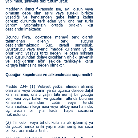
yapılması, şikâyete tabi tutulmuştur.
Maddenin ikinci fıkrasında ise, evli olsun veya 
olmasın gebe olan eşini veya sürekli birlikte 
yaşadığı ve kendisinden gebe kalmış kadını 
çaresiz durumda terk eden yani ona her türlü 
yardımı yapmaksızın ortada bırakan kişi 
cezalandırılmaktadır.
Üçüncü fıkra, doktrinde manevî terk olarak 
tanımlanan ailenin terki suçunu 
cezalandırmaktadır. Suç, itiyadî sarhoşluk, 
uyuşturucu veya uyarıcı madde kullanma ya da 
onur kırıcı yaşayış tarzı nedeni ile özen noksanı 
veya kusurundan dolayı çocukların ahlâk, güvenlik 
ve sağlıklarının ağır şekilde tehlikeyle karşı 
karşıya kalmasına neden olmaktır.  
Çocuğun kaçırılması ve alıkonulması suçu nedir?
Madde 234- (1) Velayet yetkisi elinden alınmış 
olan ana veya babanın ya da üçüncü derece dahil 
kan hısmının, onaltı yaşını bitirmemiş bir çocuğu 
veli, vasi veya bakım ve gözetimi altında bulunan 
kimsenin yanından cebir veya tehdit 
kullanmaksızın kaçırması veya alıkoyması halinde, 
üç aydan bir yıla kadar hapis cezasına 
hükmolunur.
(2) Fiil cebir veya tehdit kullanılarak işlenmiş ya 
da çocuk henüz oniki yaşını bitirmemiş ise ceza 
bir katı oranında artırılır.