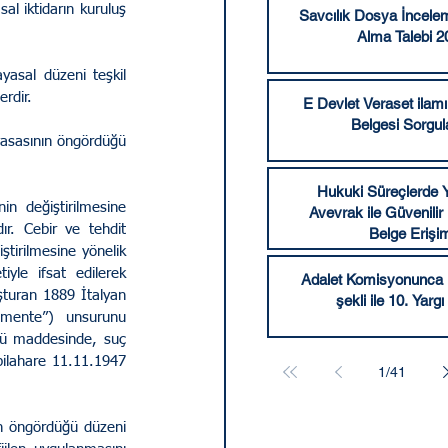
al iktidarın kuruluş 
Savcılık Dosya İncele
Alma Talebi 2
yasal düzeni teşkil 
rdir.
E Devlet Veraset ilamı 
Belgesi Sorgu
yasasının öngördüğü 
Hukuki Süreçlerde Y
n değiştirilmesine 
Avevrak ile Güvenilir
r. Cebir ve tehdit 
Belge Erişi
tirilmesine yönelik 
yle ifsat edilerek 
Adalet Komisyonunca k
turan 1889 İtalyan 
şekli ile 10. Yargı
mente”) unsurunu 
ü maddesinde, suç 
ilahare 11.11.1947 
1
/
41
n öngördüğü düzeni 