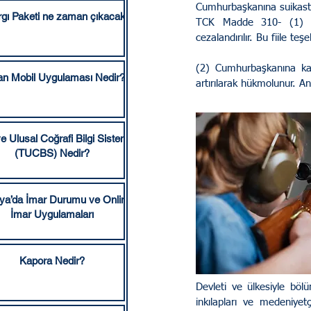
Cumhurbaşkanına suikast ve
rgı Paketi ne zaman çıkacak?
TCK Madde 310- (1) Cum
Sakarya Hukuki Kurumlar
cezalandırılır. Bu fiile 
(2) Cumhurbaşkanına karşı
an Mobil Uygulaması Nedir?
artırılarak hükmolunur. A
Ticaret Hukuku
İcra 
e Ulusal Coğrafi Bilgi Sistemi
Hizmet Bölgelerimiz
A
(TUCBS) Nedir?
ya’da İmar Durumu ve Online
İmar Uygulamaları
Kapora Nedir?
Devleti ve ülkesiyle bölün
inkılapları ve medeniyetç