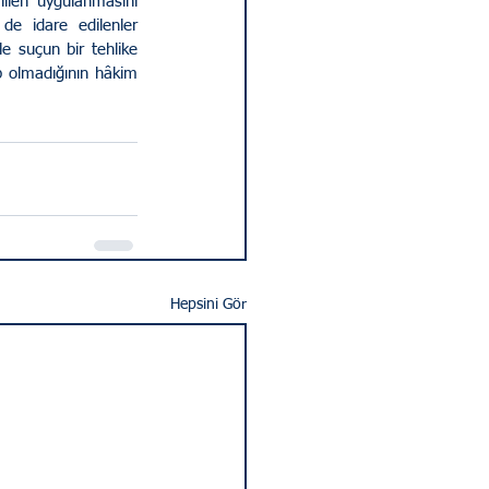
len uygulanmasını 
e idare edilenler 
le suçun bir tehlike 
p olmadığının hâkim 
Hepsini Gör