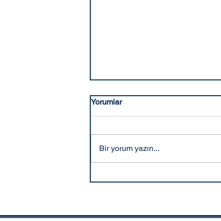
Yorumlar
Bir yorum yazın...
Savcılık Dosya İnceleme ve
Örnek Alma Talebi 2025