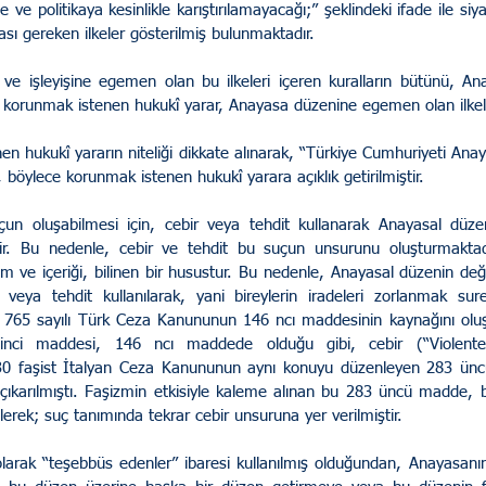
e ve politikaya kesinlikle karıştırılamayacağı;” şeklindeki ifade ile siyas
sı gereken ilkeler gösterilmiş bulunmaktadır.
u ve işleyişine egemen olan bu ilkeleri içeren kuralların bütünü, Ana
 korunmak istenen hukukî yarar, Anayasa düzenine egemen olan ilkele
n hukukî yararın niteliği dikkate alınarak, “Türkiye Cumhuriyeti Ana
, böylece korunmak istenen hukukî yarara açıklık getirilmiştir.
 oluşabilmesi için, cebir veya tehdit kullanarak Anayasal düzeni
ir. Bu nedenle, cebir ve tehdit bu suçun unsurunu oluşturmaktadı
m ve içeriği, bilinen bir husustur. Bu nedenle, Anayasal düzenin değiş
eya tehdit kullanılarak, yani bireylerin iradeleri zorlanmak sureti
ir. 765 sayılı Türk Ceza Kanununun 146 ncı maddesinin kaynağını oluş
ci maddesi, 146 ncı maddede olduğu gibi, cebir (“Violente
30 faşist İtalyan Ceza Kanununun aynı konuyu düzenleyen 283 ünc
çıkarılmıştı. Faşizmin etkisiyle kaleme alınan bu 283 üncü madde, b
ilerek; suç tanımında tekrar cebir unsuruna yer verilmiştir.
rak “teşebbüs edenler” ibaresi kullanılmış olduğundan, Anayasanı