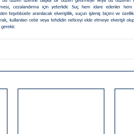
 bu düzen üzerine başka bir düzen getirmeye veya bu düzenin fii
esi, cezalandırma için yeterlidir. Suç hem idare edenler hem d
den teşebbüste aranılacak elverişlilik, suçun işleniş biçimi ve özellik
rak, kullanılan cebir veya tehdidin neticeyi elde etmeye elverişli olu
 gerekir.