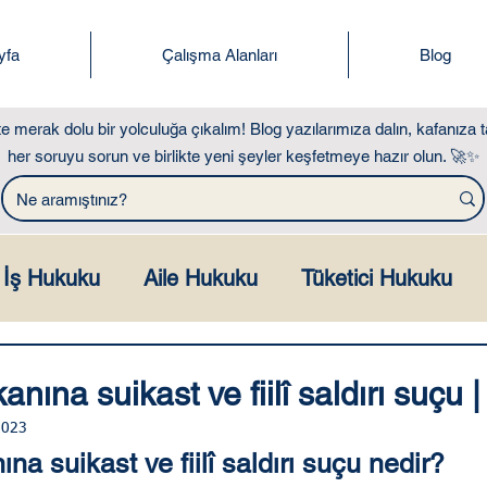
yfa
Çalışma Alanları
Blog
kte merak dolu bir yolculuğa çıkalım! Blog yazılarımıza dalın, kafanıza t
her soruyu sorun ve birlikte yeni şeyler keşfetmeye hazır olun. 🚀✨
İş Hukuku
Aile Hukuku
Tüketici Hukuku
ılar Hukuku
Miras ve Gayrimenkul Hukuku
ına suikast ve fiilî saldırı suçu 
2023
ça Sorulan Sorular
Hesaplama Araçları
 suikast ve fiilî saldırı suçu nedir?