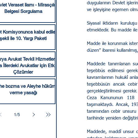
duygularının Devlet işlerin
let Veraset ilamı - Mirasçılık
ve işleyişine egemen olma
Belgesi Sorgulama
Siyasal iktidarın kuruluş
etmektedir. Bu madde ile
t Komisyonunca kabul edilen
şekli ile 10. Yargı Paketi
Madde ile korunmak istene
düzen” ibaresi kullanılmış
ya Avukat Tevkil Hizmetleri:
Maddede tanımlanan suçun
İllerdeki Avukatlar için Etkili
teşebbüs edilmesi gerek
Çözümler
kavramlarının hukukî anla
teşebbüsün ancak cebir v
he bozma ve Aleyhe hüküm
gerçekleştirilmesi gerek
verme yasağı
Ceza Kanununun 118 in
taşımaktaydı. Ancak, 19
tanımından cebir unsuru 
1
/
5
tarihinde yeniden değiştir
Maddede, maddî unsur ola