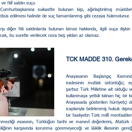
 fiilî saldırı suçu
hurbaşkanına suikastte bulunan kişi, ağırlaştırılmış müebbet
 Rehberi
Genel/ UYAP ve E Devlet
teşebbüs edilmesi halinde de suç tamamlanmış gibi cezaya hükmolunur.
 diğer fiili saldırılarda bulunan kimse hakkında, ilgili suça ilişkin
ncak, bu suretle verilecek ceza beş yıldan az olamaz.
Hukuku
İdare ve Vergi Hukuku
TCK MADDE 310. Gerekç
rabuluculuk
Sosyal Medya Hukuku
Anayasanın Başlangıç Kısmınd
iradesinin mutlak üstünlüğü; ege
şartsız Türk Milletine ait olduğu v
kullanmaya yetkili kılınan hiç bir k
Anayasada gösterilen hürriyetçi 
icaplarıyla belirlenmiş hukuk dışın
bir faaliyetin Türk millî menfaatleri
mezliği esasının, Türklüğün tarihi ve manevî değerlerini, Atatürk mill
iliğinin karşısında korunma göremeyeceği ve lâiklik ilkesinin gereğ