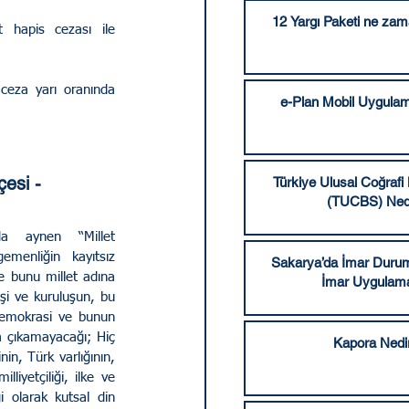
12 Yargı Paketi ne za
 hapis cezası ile 
 ceza yarı oranında 
e-Plan Mobil Uygulam
esi - 
Türkiye Ulusal Coğrafi 
(TUCBS) Ned
a aynen “Millet 
menliğin kayıtsız 
Sakarya’da İmar Durum
e bunu millet adına 
İmar Uygulama
işi ve kuruluşun, bu 
demokrasi ve bunun 
a çıkamayacağı; Hiç 
Kapora Nedi
nin, Türk varlığının, 
iyetçiliği, ilke ve 
i olarak kutsal din 