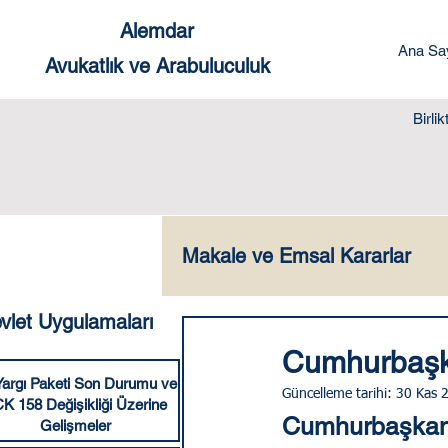
Alemdar
Ana Sa
Avukatlık ve Arabuluculuk
Birli
Makale ve Emsal Kararlar
vlet Uygulamaları
Ceza Hukuku
Yabanc
Cumhurbaşkan
Yargı Paketi Son Durumu ve
Güncelleme tarihi:
30 Kas 
K 158 Değişikliği Üzerine
Dilekçe Örnekleri
Sık
Cumhurbaşkanına
Gelişmeler