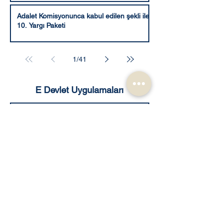
Adalet Komisyonunca kabul edilen şekli ile
10. Yargı Paketi
1
/
41
E Devlet Uygulamaları
12 Yargı Paketi Son Durumu ve TCK 158
Değişikliği Üzerine Gelişmeler
12 Yargı Paketi ne zaman çıkacak?
e-Plan Mobil Uygulaması Nedir?