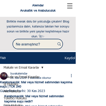
Alemdar
Avukatlık ve Arabuluculuk
Birlikte merak dolu bir yolculuğa çıkalım! Blog
yazılarımıza dalın, kafanıza takılan her soruyu
sorun ve birlikte yeni şeyler keşfetmeye hazır
olun. 🚀✨
Kaydol
Yazı
Makale ve Emsal Kararlar
burakalemdar
Makale ve Emsal Kararlar
26 Kas 2023
1 dakikada okunur
Karaborsacılık: Mal veya hizmet satımından kaçınma
İş Hukuku
suçu | TCK 240
Güncelleme tarihi:
30 Kas 2023
Aile Hukuku
Karaborsacılık: Mal veya hizmet satımından 
Tüketici Hukuku
kaçınma suçu nedir?
Ceza Hukuku