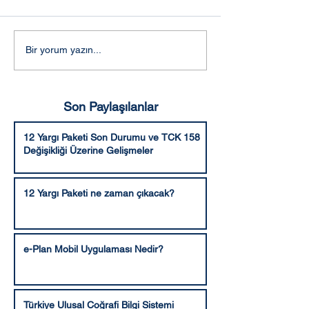
Adalet Komisyonunca
Aleyhe bozma v
Bir yorum yazın...
kabul edilen şekli ile 10.
hüküm verme ya
Yargı Paketi
Son Paylaşılanlar
12 Yargı Paketi Son Durumu ve TCK 158
Değişikliği Üzerine Gelişmeler
12 Yargı Paketi ne zaman çıkacak?
e-Plan Mobil Uygulaması Nedir?
Türkiye Ulusal Coğrafi Bilgi Sistemi