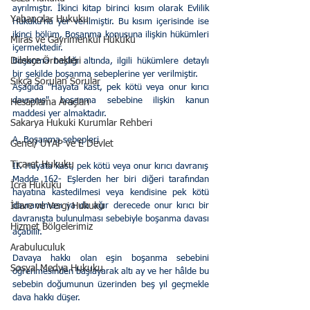
ayrılmıştır. İkinci kitap birinci kısım olarak Evlilik 
Yabancılar Hukuku
Hukuku'na yer verilmiştir. Bu kısım içerisinde ise 
ikinci bölüm, Boşanma konusuna ilişkin hükümleri 
Miras ve Gayrimenkul Hukuku
içermektedir.
Dilekçe Örnekleri
Boşanma başlığı altında, ilgili hükümlere detaylı 
bir şekilde boşanma sebeplerine yer verilmiştir. 
Sıkça Sorulan Sorular
Aşağıda "Hayata kast, pek kötü veya onur kırıcı 
davranış" boşanma sebebine ilişkin kanun 
Hesaplama Araçları
maddesi yer almaktadır.
Sakarya Hukuki Kurumlar Rehberi
A. Boşanma sebepleri 
Genel/ UYAP ve E Devlet
Ticaret Hukuku
II. Hayata kast, pek kötü veya onur kırıcı davranış 
Madde 162- Eşlerden her biri diğeri tarafından 
İcra Hukuku
hayatına kastedilmesi veya kendisine pek kötü 
İdare ve Vergi Hukuku
davranılması ya da ağır derecede onur kırıcı bir 
davranışta bulunulması sebebiyle boşanma davası 
Hizmet Bölgelerimiz
açabilir. 
Arabuluculuk
Davaya hakkı olan eşin boşanma sebebini 
Sosyal Medya Hukuku
öğrenmesinden başlayarak altı ay ve her hâlde bu 
sebebin doğumunun üzerinden beş yıl geçmekle 
dava hakkı düşer. 