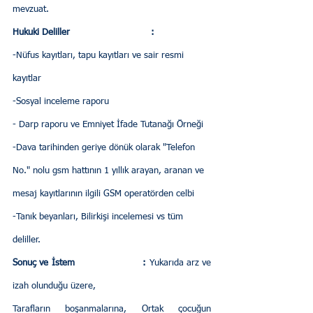
mevzuat.
Hukuki Deliller                             :
-Nüfus kayıtları, tapu kayıtları ve sair resmi 
kayıtlar
-Sosyal inceleme raporu
- Darp raporu ve Emniyet İfade Tutanağı Örneği
-Dava tarihinden geriye dönük olarak "Telefon 
No." nolu gsm hattının 1 yıllık arayan, aranan ve 
mesaj kayıtlarının ilgili GSM operatörden celbi
-Tanık beyanları, Bilirkişi incelemesi vs tüm 
deliller.
Sonuç ve İstem                       :
 Yukarıda arz ve 
izah olunduğu üzere,
Tarafların boşanmalarına, Ortak çocuğun 