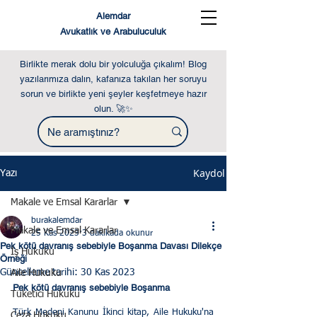
Alemdar
Avukatlık ve Arabuluculuk
Birlikte merak dolu bir yolculuğa çıkalım! Blog
yazılarımıza dalın, kafanıza takılan her soruyu
sorun ve birlikte yeni şeyler keşfetmeye hazır
olun. 🚀✨
Kaydol
Yazı
Makale ve Emsal Kararlar
burakalemdar
Makale ve Emsal Kararlar
25 Kas 2023
3 dakikada okunur
Pek kötü davranış sebebiyle Boşanma Davası Dilekçe
İş Hukuku
Örneği
Güncelleme tarihi:
30 Kas 2023
Aile Hukuku
Pek kötü davranış sebebiyle Boşanma 
Tüketici Hukuku
Türk Medeni Kanunu İkinci kitap, Aile Hukuku'na 
Ceza Hukuku