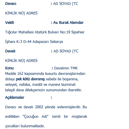
Davacı                              :
 AD SOYAD (TC 
KİMLİK NO) ADRES
Vekili                                : Av. Burak Alemdar
Tığcılar Mahallesi Atatürk Bulvarı No:19 Sipahier 
İşhanı K:3 D:44 Adapazarı Sakarya
Davalı                               :
 AD SOYAD (TC 
KİMLİK NO) ADRES
Konu                                 :
 Davalının TMK 
Madde 162 kapsamında kusurlu davranışlarından 
dolayı
 pek kötü davranış
 sebebi ile boşanma, 
velayet, nafaka, maddi ve manevi tazminat 
talepli dava dilekçemizin sunumundan ibarettir.
Açıklamalar                       :
Davacı ve davalı 2002 yılında evlenmişlerdir. Bu 
evlilikten "Çocuğun Adı" isimli bir müşterek 
çocukları bulunmaktadır.