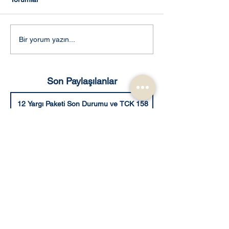
Boşanma Davası Nasıl
Evlilik birliğinin
Bir yorum yazın...
Açılır? 2025
kurulamaması se
boşanma davası
Son Paylaşılanlar
12 Yargı Paketi Son Durumu ve TCK 158
Değişikliği Üzerine Gelişmeler
12 Yargı Paketi ne zaman çıkacak?
e-Plan Mobil Uygulaması Nedir?
Türkiye Ulusal Coğrafi Bilgi Sistemi