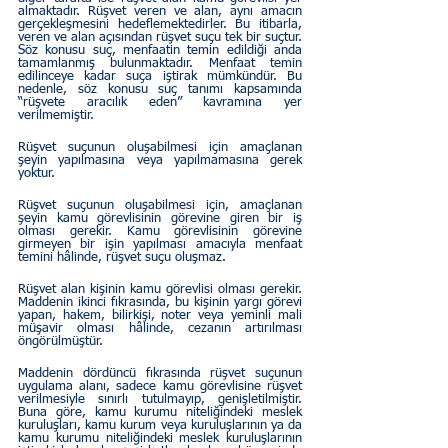
almaktadır. Rüşvet veren ve alan, aynı amacın 
gerçekleşmesini hedeflemektedirler. Bu itibarla, 
veren ve alan açısından rüşvet suçu tek bir suçtur. 
Söz konusu suç, menfaatin temin edildiği anda 
tamamlanmış bulunmaktadır. Menfaat temin 
edilinceye kadar suça iştirak mümkündür. Bu 
nedenle, söz konusu suç tanımı kapsamında 
“rüşvete aracılık eden” kavramına yer 
verilmemiştir.
Rüşvet suçunun oluşabilmesi için amaçlanan 
şeyin yapılmasına veya yapılmamasına gerek 
yoktur.
Rüşvet suçunun oluşabilmesi için, amaçlanan 
şeyin kamu görevlisinin görevine giren bir iş 
olması gerekir. Kamu görevlisinin görevine 
girmeyen bir işin yapılması amacıyla menfaat 
temini hâlinde, rüşvet suçu oluşmaz.
Rüşvet alan kişinin kamu görevlisi olması gerekir. 
Maddenin ikinci fıkrasında, bu kişinin yargı görevi 
yapan, hakem, bilirkişi, noter veya yeminli mali 
müşavir olması hâlinde, cezanın artırılması 
öngörülmüştür.
Maddenin dördüncü fıkrasında rüşvet suçunun 
uygulama alanı, sadece kamu görevlisine rüşvet 
verilmesiyle sınırlı tutulmayıp, genişletilmiştir. 
Buna göre, kamu kurumu niteliğindeki meslek 
kuruluşları, kamu kurum veya kuruluşlarının ya da 
kamu kurumu niteliğindeki meslek kuruluşlarının 