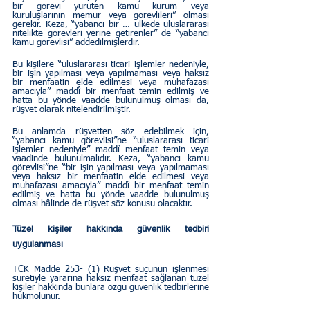
bir görevi yürüten kamu kurum veya 
kuruluşlarının memur veya görevlileri” olması 
gerekir. Keza, “yabancı bir … ülkede uluslararası 
nitelikte görevleri yerine getirenler” de “yabancı 
kamu görevlisi” addedilmişlerdir.
Bu kişilere “uluslararası ticari işlemler nedeniyle, 
bir işin yapılması veya yapılmaması veya haksız 
bir menfaatin elde edilmesi veya muhafazası 
amacıyla” maddî bir menfaat temin edilmiş ve 
hatta bu yönde vaadde bulunulmuş olması da, 
rüşvet olarak nitelendirilmiştir.
Bu anlamda rüşvetten söz edebilmek için, 
“yabancı kamu görevlisi”ne “uluslararası ticari 
işlemler nedeniyle” maddî menfaat temin veya 
vaadinde bulunulmalıdır. Keza, “yabancı kamu 
görevlisi”ne “bir işin yapılması veya yapılmaması 
veya haksız bir menfaatin elde edilmesi veya 
muhafazası amacıyla” maddî bir menfaat temin 
edilmiş ve hatta bu yönde vaadde bulunulmuş 
olması hâlinde de rüşvet söz konusu olacaktır.  
Tüzel kişiler hakkında güvenlik tedbiri 
uygulanması
TCK Madde 253- (1) Rüşvet suçunun işlenmesi 
suretiyle yararına haksız menfaat sağlanan tüzel 
kişiler hakkında bunlara özgü güvenlik tedbirlerine 
hükmolunur.