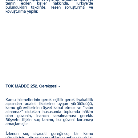
temin edilen kişiler hakkında, Türkiye’de 
bulundukları takdirde, resen soruşturma ve 
kovuşturma yapılır.
TCK MADDE 252. Gerekçesi - 
Kamu hizmetlerinin gerek eşitlik gerek liyakatlilik    
açısından adalet ilkelerine uygun yürütüldüğü, 
kamu görevlilerinin rüşvet kabul etmez ve “satın 
alınamaz” oldukları hususunda toplumda hâkim 
olan güvenin, inancın sarsılmaması gerekir. 
Rüşvete ilişkin suç tanımı, bu güveni korumayı 
amaçlamıştır.
İzlenen suç siyaseti gereğince, bir kamu 
görevlisinin, görevinin gereklerine aykırı olarak bir 