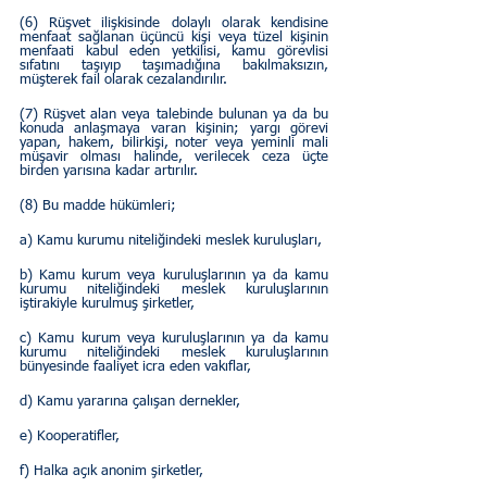
(6) Rüşvet ilişkisinde dolaylı olarak kendisine 
menfaat sağlanan üçüncü kişi veya tüzel kişinin 
menfaati kabul eden yetkilisi, kamu görevlisi 
sıfatını taşıyıp taşımadığına bakılmaksızın, 
müşterek fail olarak cezalandırılır.
(7) Rüşvet alan veya talebinde bulunan ya da bu 
konuda anlaşmaya varan kişinin; yargı görevi 
yapan, hakem, bilirkişi, noter veya yeminli mali 
müşavir olması halinde, verilecek ceza üçte 
birden yarısına kadar artırılır.
(8) Bu madde hükümleri;
a) Kamu kurumu niteliğindeki meslek kuruluşları,
b) Kamu kurum veya kuruluşlarının ya da kamu 
kurumu niteliğindeki meslek kuruluşlarının 
iştirakiyle kurulmuş şirketler,
c) Kamu kurum veya kuruluşlarının ya da kamu 
kurumu niteliğindeki meslek kuruluşlarının 
bünyesinde faaliyet icra eden vakıflar,
d) Kamu yararına çalışan dernekler,
e) Kooperatifler,
f) Halka açık anonim şirketler,