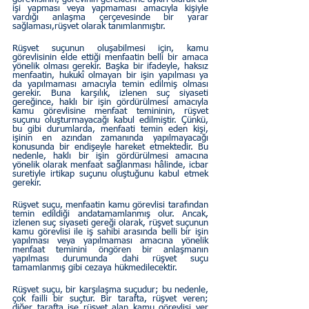
işi yapması veya yapmaması amacıyla kişiyle 
vardığı anlaşma çerçevesinde bir yarar 
sağlaması,rüşvet olarak tanımlanmıştır.
Rüşvet suçunun oluşabilmesi için, kamu 
görevlisinin elde ettiği menfaatin belli bir amaca 
yönelik olması gerekir. Başka bir ifadeyle, haksız 
menfaatin, hukukî olmayan bir işin yapılması ya 
da yapılmaması amacıyla temin edilmiş olması 
gerekir. Buna karşılık, izlenen suç siyaseti 
gereğince, haklı bir işin gördürülmesi amacıyla 
kamu görevlisine menfaat temininin, rüşvet 
suçunu oluşturmayacağı kabul edilmiştir. Çünkü, 
bu gibi durumlarda, menfaati temin eden kişi, 
işinin en azından zamanında yapılmayacağı 
konusunda bir endişeyle hareket etmektedir. Bu 
nedenle, haklı bir işin gördürülmesi amacına 
yönelik olarak menfaat sağlanması hâlinde, icbar 
suretiyle irtikap suçunu oluştuğunu kabul etmek 
gerekir.
Rüşvet suçu, menfaatin kamu görevlisi tarafından 
temin edildiği andatamamlanmış olur. Ancak, 
izlenen suç siyaseti gereği olarak, rüşvet suçunun 
kamu görevlisi ile iş sahibi arasında belli bir işin 
yapılması veya yapılmaması amacına yönelik 
menfaat teminini öngören bir anlaşmanın 
yapılması durumunda dahi rüşvet suçu 
tamamlanmış gibi cezaya hükmedilecektir.
Rüşvet suçu, bir karşılaşma suçudur; bu nedenle, 
çok failli bir suçtur. Bir tarafta, rüşvet veren; 
diğer tarafta ise rüşvet alan kamu görevlisi yer 