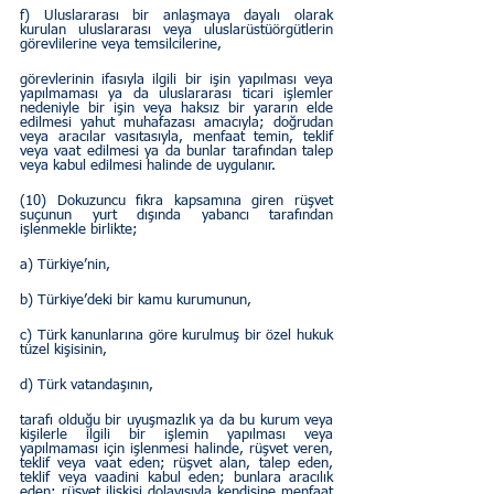
f) Uluslararası bir anlaşmaya dayalı olarak 
kurulan uluslararası veya uluslarüstüörgütlerin 
görevlilerine veya temsilcilerine,
görevlerinin ifasıyla ilgili bir işin yapılması veya 
yapılmaması ya da uluslararası ticari işlemler 
nedeniyle bir işin veya haksız bir yararın elde 
edilmesi yahut muhafazası amacıyla; doğrudan 
veya aracılar vasıtasıyla, menfaat temin, teklif 
veya vaat edilmesi ya da bunlar tarafından talep 
veya kabul edilmesi halinde de uygulanır.
(10) Dokuzuncu fıkra kapsamına giren rüşvet 
suçunun yurt dışında yabancı tarafından 
işlenmekle birlikte;
a) Türkiye’nin,
b) Türkiye’deki bir kamu kurumunun,
c) Türk kanunlarına göre kurulmuş bir özel hukuk 
tüzel kişisinin,
d) Türk vatandaşının,
tarafı olduğu bir uyuşmazlık ya da bu kurum veya 
kişilerle ilgili bir işlemin yapılması veya 
yapılmaması için işlenmesi halinde, rüşvet veren, 
teklif veya vaat eden; rüşvet alan, talep eden, 
teklif veya vaadini kabul eden; bunlara aracılık 
eden; rüşvet ilişkisi dolayısıyla kendisine menfaat 