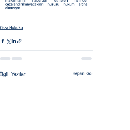
makamlarını haberdar etmeleri hâlinde, 
cezalandırılmayacakları hususu hüküm altına 
alınmıştır.  
Ceza Hukuku
Hepsini Gör
İlgili Yazılar