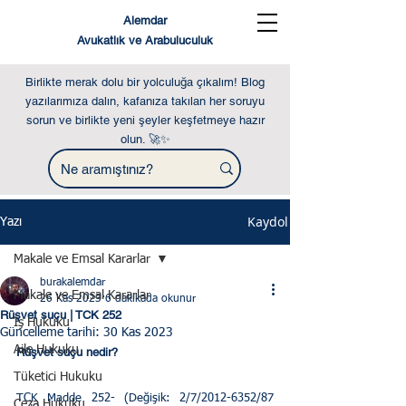
Alemdar
Avukatlık ve Arabuluculuk
Birlikte merak dolu bir yolculuğa çıkalım! Blog
yazılarımıza dalın, kafanıza takılan her soruyu
sorun ve birlikte yeni şeyler keşfetmeye hazır
olun. 🚀✨
Kaydol
Yazı
Makale ve Emsal Kararlar
burakalemdar
Makale ve Emsal Kararlar
26 Kas 2023
6 dakikada okunur
Rüşvet suçu | TCK 252
İş Hukuku
Güncelleme tarihi:
30 Kas 2023
Aile Hukuku
Rüşvet suçu nedir?
Tüketici Hukuku
TCK Madde 252- (Değişik: 2/7/2012-6352/87 
Ceza Hukuku