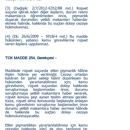
(3) (Değişik: 2/7/2012-6352/88 md.) Rüşvet 
suçuna iştirak eden diğer kişilerin, durum resmi 
makamlarca öğrenilmeden önce, pişmanlık 
duyarak durumdan yetkili makamları haberdar 
etmesi halinde, hakkında bu suçtan dolayı cezaya 
hükmolunmaz.
(4) (Ek: 26/6/2009 – 5918/4 md.) Bu madde 
hükümleri, yabancı kamu görevlilerine rüşvet 
veren kişilere uygulanmaz.
TCK MADDE 254. Gerekçesi - 
Maddede rüşvet suçunda etkin pişmanlık hâline 
ilişkin hükme yer verilmiştir. Cezayı ortadan 
kaldıran bir şahsî sebep hâlini düzenleyen bu 
hükümden yararlanabilmesi için; kamu 
görevlisinin, rüşvet suçundan dolayı hakkında 
soruşturmaya başlanmadan önce, durumu 
soruşturmaya yetkili makamlara haber vererek, 
rüşvet konusu şeyi aynen teslim etmesi gerekir. 
Keza, rüşvet alma konusunda başkasıyla anlaşan 
kamu görevlisinin soruşturma başlamadan önce 
durumu yetkili makamlara haber vermesi hâlinde 
de hakkında bu suçtan dolayı cezaya 
hükmolunmayacaktır.
Etkin pişmanlıktan yararlanılabilmesi için kamu 
görevlisi hakkında, idarî de olsa, herhangi bir 