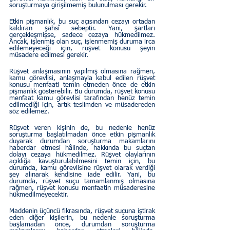
soruşturmaya girişilmemiş bulunulması gerekir.
Etkin pişmanlık, bu suç açısından cezayı ortadan 
kaldıran şahsî sebeptir. Yani, şartları 
gerçekleşmişse, sadece cezaya hükmedilmez. 
Ancak, işlenmiş olan suç, işlenmemiş duruma irca 
edilemeyeceği için, rüşvet konusu şeyin 
müsadere edilmesi gerekir.
Rüşvet anlaşmasının yapılmış olmasına rağmen, 
kamu görevlisi, anlaşmayla kabul edilen rüşvet 
konusu menfaati temin etmeden önce de etkin 
pişmanlık gösterebilir. Bu durumda, rüşvet konusu 
menfaat kamu görevlisi tarafından henüz temin 
edilmediği için, artık teslimden ve müsadereden 
söz edilemez.
Rüşvet veren kişinin de, bu nedenle henüz 
soruşturma başlatılmadan önce etkin pişmanlık 
duyarak durumdan soruşturma makamlarını 
haberdar etmesi hâlinde, hakkında bu suçtan 
dolayı cezaya hükmedilmez. Rüşvet olaylarının 
açıklığa kavuşturulabilmesini temin için, bu 
durumda, kamu görevlisine rüşvet olarak verdiği 
şey alınarak kendisine iade edilir. Yani, bu 
durumda, rüşvet suçu tamamlanmış olmasına 
rağmen, rüşvet konusu menfaatin müsaderesine 
hükmedilmeyecektir.
Maddenin üçüncü fıkrasında, rüşvet suçuna iştirak 
eden diğer kişilerin, bu nedenle soruşturma 
başlamadan önce, durumdan soruşturma 