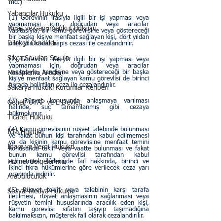
md.)
Yabancılar Hukuku
(1) Görevinin ifasıyla ilgili bir işi yapması veya 
yapmaması için, doğrudan veya aracılar 
Miras ve Gayrimenkul Hukuku
vasıtasıyla, bir kamu görevlisine veya göstereceği 
bir başka kişiye menfaat sağlayan kişi, dört yıldan 
Dilekçe Örnekleri
oniki yıla kadar hapis cezası ile cezalandırılır.
Sıkça Sorulan Sorular
(2) Görevinin ifasıyla ilgili bir işi yapması veya 
yapmaması için, doğrudan veya aracılar 
vasıtasıyla, kendisine veya göstereceği bir başka 
Hesaplama Araçları
kişiye menfaat sağlayan kamu görevlisi de birinci 
fıkrada belirtilen ceza ile cezalandırılır.
Sakarya Hukuki Kurumlar Rehberi
(3) Rüşvet konusunda anlaşmaya varılması 
Genel/ UYAP ve E Devlet
halinde, suç tamamlanmış gibi cezaya 
hükmolunur.
Ticaret Hukuku
(4) Kamu görevlisinin rüşvet talebinde bulunması 
İcra Hukuku
ve fakat bunun kişi tarafından kabul edilmemesi 
ya da kişinin kamu görevlisine menfaat temini 
İdare ve Vergi Hukuku
konusunda teklif veya vaatte bulunması ve fakat 
bunun kamu görevlisi tarafından kabul 
Hizmet Bölgelerimiz
edilmemesi hâllerinde fail hakkında, birinci ve 
ikinci fıkra hükümlerine göre verilecek ceza yarı 
oranında indirilir.
Arabuluculuk
(5) Rüşvet teklif veya talebinin karşı tarafa 
Sosyal Medya Hukuku
iletilmesi, rüşvet anlaşmasının sağlanması veya 
rüşvetin temini hususlarında aracılık eden kişi, 
kamu görevlisi sıfatını taşıyıp taşımadığına 
bakılmaksızın, müşterek fail olarak cezalandırılır.