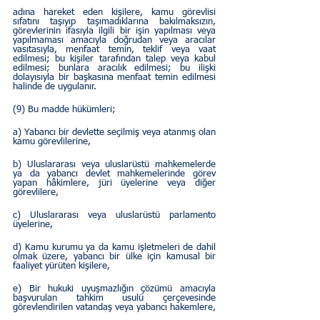
adına hareket eden kişilere, kamu görevlisi 
sıfatını taşıyıp taşımadıklarına bakılmaksızın, 
görevlerinin ifasıyla ilgili bir işin yapılması veya 
yapılmaması amacıyla doğrudan veya aracılar 
vasıtasıyla, menfaat temin, teklif veya vaat 
edilmesi; bu kişiler tarafından talep veya kabul 
edilmesi; bunlara aracılık edilmesi; bu ilişki 
dolayısıyla bir başkasına menfaat temin edilmesi 
halinde de uygulanır.
(9) Bu madde hükümleri;
a) Yabancı bir devlette seçilmiş veya atanmış olan 
kamu görevlilerine,
b) Uluslararası veya uluslarüstü mahkemelerde 
ya da yabancı devlet mahkemelerinde görev 
yapan hâkimlere, jüri üyelerine veya diğer 
görevlilere,
c) Uluslararası veya uluslarüstü parlamento 
üyelerine,
d) Kamu kurumu ya da kamu işletmeleri de dahil 
olmak üzere, yabancı bir ülke için kamusal bir 
faaliyet yürüten kişilere,
e) Bir hukuki uyuşmazlığın çözümü amacıyla 
başvurulan tahkim usulü çerçevesinde 
görevlendirilen vatandaş veya yabancı hakemlere,