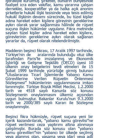
iştirakiyle kurulmuş şirketler, bunların bünyesinde 
faaliyet icra eden vakıflar, kamu yararına çalışan 
dernekler, kooperatifler ya da halka açık anonim 
şirketlerle hukukî ilişki tesisinde veya tesis edilmiş 
hukukî ilişkinin devamı sürecinde, bu tüzel kişiler 
adına hareket eden kişilere görevinin gereklerine 
aykırı olarak yarar sağlanması hâlinde de rüşvet 
suçuna ilişkin hükümler uygulanır. Fıkra metninde 
sayılan tüzel kişiler adına hareket eden kişilere, 
görevlerinin gereklerine aykırı olarak sağlanan 
yararlar da, rüşvet olarak nitelendirilmiştir.
Maddenin beşinci fıkrası, 17 Aralık 1997 tarihinde, 
Türkiye’nin de    aralarında bulunduğu otuz ülke 
tarafından Paris’te imzalanmış ve Ekonomik 
İşbirliği ve Gelişme Teşkilâtı (OECD) üyesi 10 
ülkenin onay belgelerini tevdi etmeleri ile 15 
Şubat 1999 tarihinde yürürlüğe girmiş bulunan 
“Uluslararası Ticarî İşlemlerde Yabancı Kamu 
Görevlilerine Verilen Rüşvetin Önlenmesi 
Sözleşmesi” hükümlerinin uygulanmasına imkan 
tanınmıştır. Türkiye Büyük Millet Meclisi, 1.2.2000 
tarih ve 4518 sayılı Kanunla söz konusu 
Sözleşmenin onaylanmasını ülkemiz açısından 
uygun bulmuştur. Bakanlar Kurulu’nun 9.3.2000 
tarih ve 2000/385 sayılı Kararı ile Sözleşme 
onaylanmıştır.
Beşinci fıkra hükmüyle, rüşvet suçuna yeni bir 
içerik kazandırılarak, “yabancı kamu görevlisi”ne 
rüşvet verilmesi ceza yaptırımı altına alınmaya 
çalışılmıştır. Burada söz konusu olan “yabancı 
kamu görevlileri”nin “yabancı bir ülkede seçilmiş 
veya atanmış olan, yasama veya idarî veya adlî 