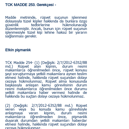
TCK MADDE 253. Gerekçesi - 
Madde metninde, rüşvet suçunun işlenmesi 
dolayısıyla tüzel kişiler hakkında da bunlara özgü 
güvenlik tedbirlerine hükmolunacağı 
düzenlenmiştir. Ancak, bunun için rüşvet suçunun 
işlenmesiyle tüzel kişi lehine haksız bir yararın 
sağlanması gerekir.
Etkin pişmanlık
TCK Madde 254- (1) (Değişik: 2/7/2012-6352/88 
md.) Rüşvet alan kişinin, durum resmi 
makamlarca öğrenilmeden önce, rüşvet konusu 
şeyi soruşturmaya yetkili makamlara aynen teslim 
etmesi halinde, hakkında rüşvet suçundan dolayı 
cezaya hükmolunmaz. Rüşvet alma konusunda 
başkasıyla anlaşan kamu görevlisinin durum 
resmi makamlarca öğrenilmeden önce durumu 
yetkili makamlara haber vermesi halinde de 
hakkında bu suçtan dolayı cezaya hükmolunmaz.
(2) (Değişik: 2/7/2012-6352/88 md.) Rüşvet 
veren veya bu konuda kamu görevlisiyle 
anlaşmaya varan kişinin, durum resmi 
makamlarca öğrenilmeden önce, pişmanlık 
duyarak durumdan yetkili makamları haberdar 
etmesi halinde, hakkında rüşvet suçundan dolayı 
cezaya hükmolunmaz.