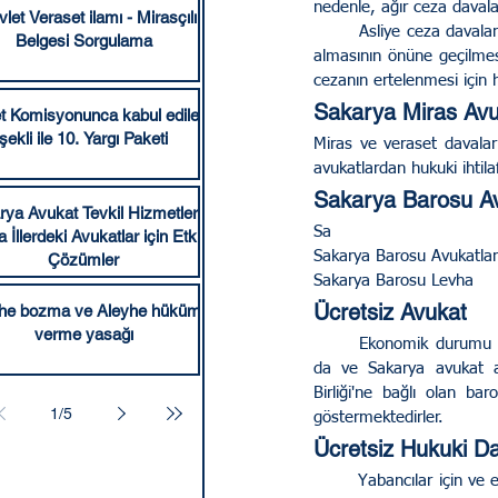
nedenle, ağır ceza davala
let Veraset ilamı - Mirasçılık
	Asliye ceza davalarında her ne kadar ceza miktarları düşük olsa da kişinin eylemi neticesinde hapis cezası 
Belgesi Sorgulama
almasının önüne geçilmesi,
cezanın ertelenmesi için 
Sakarya Miras Avuk
t Komisyonunca kabul edilen
şekli ile 10. Yargı Paketi
Miras ve veraset davaları
avukatlardan hukuki ihtil
Sakarya Barosu A
ya Avukat Tevkil Hizmetleri:
Sa
İllerdeki Avukatlar için Etkili
Sakarya Barosu Avukatları
Çözümler
Sakarya Barosu Levha
Ücretsiz Avukat
he bozma ve Aleyhe hüküm
verme yasağı
	Ekonomik durumu yetersiz kişiler tarafından baro avukat talebi veya barodan avukat talebi gibi konularda 
da ve Sakarya avukat adr
Birliği'ne bağlı olan bar
1
/
5
göstermektedirler.
Ücretsiz Hukuki D
	Yabancılar için ve ekonomik durumu yetersiz kişiler için TBB avukat arama veya telefonla ücretsiz danışma 