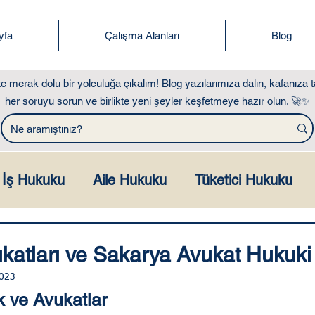
yfa
Çalışma Alanları
Blog
kte merak dolu bir yolculuğa çıkalım! Blog yazılarımıza dalın, kafanıza t
her soruyu sorun ve birlikte yeni şeyler keşfetmeye hazır olun. 🚀✨
İş Hukuku
Aile Hukuku
Tüketici Hukuku
ılar Hukuku
Miras ve Gayrimenkul Hukuku
katları ve Sakarya Avukat Hukuki
2023
ça Sorulan Sorular
Hesaplama Araçları
 ve Avukatlar