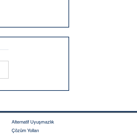
an Mobil Uygulaması
r?
Alternatif Uyuşmazlık
Çözüm Yolları