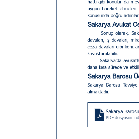
hattı gibi konular da mevc
uygun hareket etmeleri i
konusunda doğru adımlar 
Sakarya Avukat Ce
	Sonuç olarak, Sakarya'da hukuki konularda en değerli desteği sağlayacak kişiler avukatlardır. Boşanma 
davaları, iş davaları, mir
ceza davaları gibi konul
kavuşturulabilir. 
	Sakarya'da avukatlarla iletişimde öncelikli tercih ofis telefon numaraları ve cep telefonları olmalıdır. Bu yolla 
daha kısa sürede ve etk
Sakarya Barosu Ücr
Sakarya Barosu Tavsiye N
almaktadır.
PDF dosyasını in