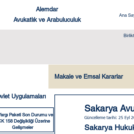
Alemdar
Ana Sa
Avukatlık ve Arabuluculuk
Birli
Makale ve Emsal Kararlar
vlet Uygulamaları
Ceza Hukuku
Yabanc
Sakarya Avu
Yargı Paketi Son Durumu ve
Güncelleme tarihi:
25 Eyl 
K 158 Değişikliği Üzerine
Dilekçe Örnekleri
Sık
Sakarya Hukuk
Gelişmeler