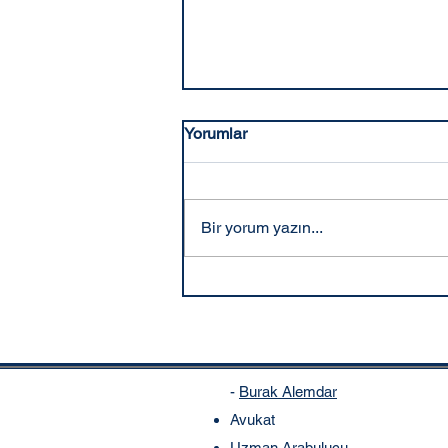
Yorumlar
Bir yorum yazın...
12 Yargı Paketi Son Durumu
ve TCK 158 Değişikliği
Üzerine Gelişmeler
-
Burak Alemdar
Avukat
Uzman Arabulucu