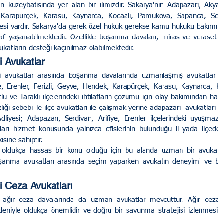
 Karapürçek, Karasu, Kaynarca, Kocaali, Pamukova, Sapanca, Ser
 Rehberi
Genel/ UYAP ve E Devlet
çesi vardır. Sakarya'da gerek özel hukuk gerekse kamu hukuku bakımı
tilaf yaşanabilmektedir. Özellikle boşanma davaları, miras ve veraset 
ukatların desteği kaçınılmaz olabilmektedir.
i Avukatlar
Hukuku
İdare ve Vergi Hukuku
ye, Erenler, Ferizli, Geyve, Hendek, Karapürçek, Karasu, Kaynarca, 
ü ve Taraklı ilçelerindeki ihtilafların çözümü için olay bakımından h
rabuluculuk
Sosyal Medya Hukuku
ığı sebebi ile ilçe avukatları ile çalışmak yerine adapazarı  avukatları d
atları hizmet konusunda yalnızca ofislerinin bulunduğu il yada ilçed
sine sahiptir.
şanma avukatları arasında seçim yaparken avukatın deneyimi ve ba
i Ceza Avukatları
edeniyle oldukça önemlidir ve doğru bir savunma stratejisi izlenmesi