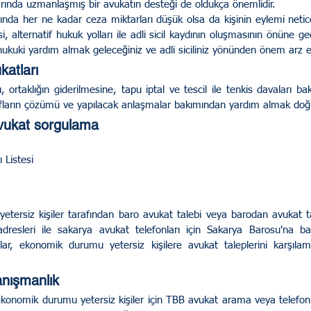
rında uzmanlaşmış bir avukatın desteği de oldukça önemlidir.
 alternatif hukuk yolları ile adli sicil kaydının oluşmasının önüne ge
hukuki yardım almak geleceğiniz ve adli siciliniz yönünden önem arz 
atları
, ortaklığın giderilmesine, tapu iptal ve tescil ile tenkis davaları 
afların çözümü ve yapılacak anlaşmalar bakımından yardım almak doğru
vukat sorgulama
 Listesi
esleri ile sakarya avukat telefonları için Sakarya Barosu'na başvu
olar, ekonomik durumu yetersiz kişilere avukat taleplerini karşılam
anışmanlık