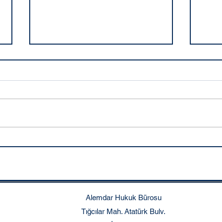
12 Yargı Paketi ne zaman
e-Pl
çıkacak?
Nedi
Alemdar Hukuk Bürosu
Tığcılar Mah. Atatürk Bulv.