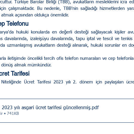
uttur. Türkiye Barolar Birliği (TBB), avukatların mesleklerini icra ede
çin çalışmaktadır. Bu nedenle, TBB'nin sağladığı hizmetlerden yara
atmak açısından oldukça önemlidir.
p Telefonu
as davalarında, izaleişüyu davalarında, tapu iptal ve tescil ve tenkis 
arda uzmanlaşmış avukatların desteği alınarak, hukuki sorunlar en do
ili dönüş almak mümkündür.
et Tarifesi
iteliğinde Ücret Tarifesi 2023 yılı 2. dönem için paylaşılan ücret
Sakarya Barosu 2023 yılı asgari ücret tarifesi güncellenmiş
.pdf
dir • 741KB