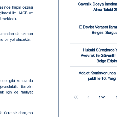
Savcılık Dosya İncele
Alma Talebi 2
çilmesi ile HAGB ve 
etmektedir.
E Devlet Veraset ilamı 
Belgesi Sorgu
bakımından da uzman 
 bir yol olacaktır.
Hukuki Süreçlerde Y
Avevrak ile Güvenilir
Belge Erişi
Adalet Komisyonunca k
şekli ile 10. Yargı
rulabilir. Barolar 
ak için de faaliyet 
1
/
41