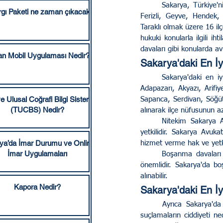
	Sakarya, Türkiye'nin kuzeybatısında yer alan bir ilimizdir. Sakarya'nın Adapazarı, Akyazı, Arifiye, Erenler, 
rgı Paketi ne zaman çıkacak?
Ferizli, Geyve, Hendek,
Sakarya Hukuki Kurumlar
Taraklı olmak üzere 16 il
hukuki konularla ilgili ih
davaları gibi konularda av
an Mobil Uygulaması Nedir?
Sakarya'daki En İy
Ticaret Hukuku
İcra 
	Sakarya'daki en iyi avukatlar arasında boşanma davalarında uzmanlaşmış avukatlar da yer almaktadır. 
Adapazarı, Akyazı, Arifi
e Ulusal Coğrafi Bilgi Sistemi
Sapanca, Serdivan, Söğütl
Hizmet Bölgelerimiz
A
(TUCBS) Nedir?
alınarak ilçe nüfusunun azl
	Nitekim Sakarya Adliyesi; Adapazarı, Serdivan, Arifiye, Erenler ilçelerindeki uyuşmazlıklar yönünden de 
yetkilidir. Sakarya Avuk
ya’da İmar Durumu ve Online
hizmet verme hak ve yetki
İmar Uygulamaları
	Boşanma davaları oldukça hassas bir konu olduğu için bu alanda uzman bir avukatın desteği oldukça 
önemlidir. Sakarya'da bo
alınabilir.
Kapora Nedir?
Sakarya'daki En İy
	Ayrıca Sakarya'da ağır ceza davalarında da uzman avukatlar mevcuttur. Ağır ceza davaları, özellikle 
suçlamaların ciddiyeti n