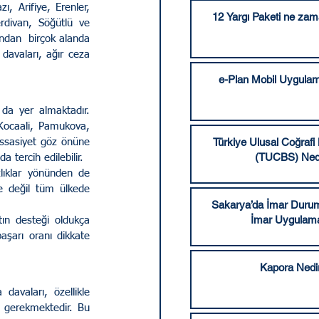
12 Yargı Paketi ne za
divan, Söğütlü ve 
ndan  birçok alanda 
davaları, ağır ceza 
e-Plan Mobil Uygulam
Kocaali, Pamukova, 
Türkiye Ulusal Coğrafi 
assasiyet göz önüne 
(TUCBS) Ned
a tercih edilebilir. 
e değil tüm ülkede 
Sakarya’da İmar Durum
İmar Uygulama
şarı oranı dikkate 
Kapora Nedi
 gerekmektedir. Bu 