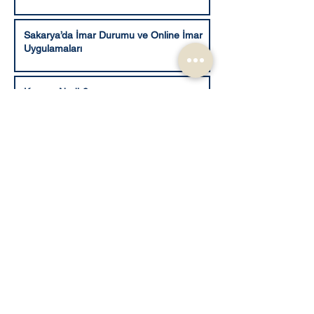
Sakarya’da İmar Durumu ve Online İmar
Uygulamaları
Kapora Nedir?
Savcılık Dosya İnceleme ve Örnek Alma
Talebi 2025
E Devlet Veraset ilamı - Mirasçılık Belgesi
Sorgulama
Hukuki Süreçlerde Yanınızda: Avevrak ile
Güvenilir Dilekçe ve Belge Erişimi