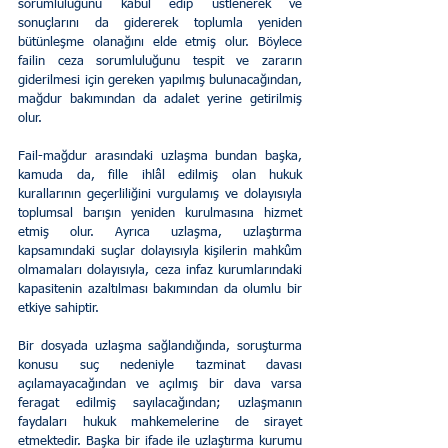
sorumluluğunu kabul edip üstlenerek ve 
sonuçlarını da gidererek toplumla yeniden 
bütünleşme olanağını elde etmiş olur. Böylece 
failin ceza sorumluluğunu tespit ve zararın 
giderilmesi için gereken yapılmış bulunacağından, 
mağdur bakımından da adalet yerine getirilmiş 
olur. 
Fail-mağdur arasındaki uzlaşma bundan başka, 
kamuda da, fille ihlâl edilmiş olan hukuk 
kurallarının geçerliliğini vurgulamış ve dolayısıyla 
toplumsal barışın yeniden kurulmasına hizmet 
etmiş olur. Ayrıca uzlaşma, uzlaştırma 
kapsamındaki suçlar dolayısıyla kişilerin mahkûm 
olmamaları dolayısıyla, ceza infaz kurumlarındaki 
kapasitenin azaltılması bakımından da olumlu bir 
etkiye sahiptir. 
Bir dosyada uzlaşma sağlandığında, soruşturma 
konusu suç nedeniyle tazminat davası 
açılamayacağından ve açılmış bir dava varsa 
feragat edilmiş sayılacağından; uzlaşmanın 
faydaları hukuk mahkemelerine de sirayet 
etmektedir. Başka bir ifade ile uzlaştırma kurumu 