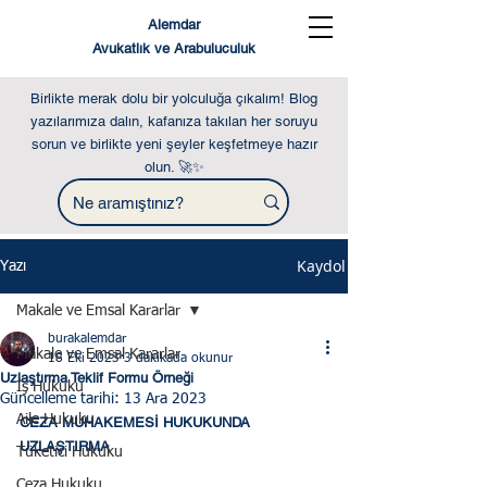
Alemdar
Avukatlık ve Arabuluculuk
Birlikte merak dolu bir yolculuğa çıkalım! Blog
yazılarımıza dalın, kafanıza takılan her soruyu
sorun ve birlikte yeni şeyler keşfetmeye hazır
olun. 🚀✨
Kaydol
Yazı
Makale ve Emsal Kararlar
burakalemdar
Makale ve Emsal Kararlar
18 Eki 2023
3 dakikada okunur
Uzlaştırma Teklif Formu Örneği
İş Hukuku
Güncelleme tarihi:
13 Ara 2023
Aile Hukuku
CEZA MUHAKEMESİ HUKUKUNDA 
UZLAŞTIRMA 
Tüketici Hukuku
Ceza Hukuku