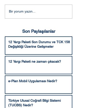
Bu meşakatli ve hassas
dönemi yönetmek malesef
Adalet Komisyo
Bir yorum yazın...
zordur. Bu süreci yönetmek
kabul edilen şekli
için...
Yargı Paketi
Son Paylaşılanlar
12 Yargı Paketi Son Durumu ve TCK 158
Değişikliği Üzerine Gelişmeler
12 Yargı Paketi ne zaman çıkacak?
e-Plan Mobil Uygulaması Nedir?
Türkiye Ulusal Coğrafi Bilgi Sistemi
(TUCBS) Nedir?