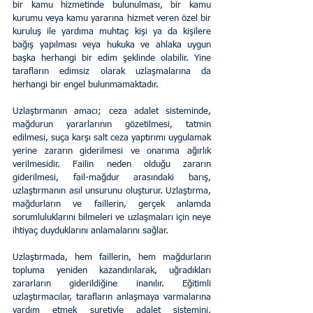
bir kamu hizmetinde bulunulması, bir kamu 
kurumu veya kamu yararına hizmet veren özel bir 
kuruluş ile yardıma muhtaç kişi ya da kişilere 
bağış yapılması veya hukuka ve ahlaka uygun 
başka herhangi bir edim şeklinde olabilir. Yine 
tarafların edimsiz olarak uzlaşmalarına da 
herhangi bir engel bulunmamaktadır. 
Uzlaştırmanın amacı; ceza adalet sisteminde, 
mağdurun yararlarının gözetilmesi, tatmin 
edilmesi, suça karşı salt ceza yaptırımı uygulamak 
yerine zararın giderilmesi ve onarıma ağırlık 
verilmesidir. Failin neden olduğu zararın 
giderilmesi, fail-mağdur arasındaki barış, 
uzlaştırmanın asıl unsurunu oluşturur. Uzlaştırma, 
mağdurların ve faillerin, gerçek anlamda 
sorumluluklarını bilmeleri ve uzlaşmaları için neye 
ihtiyaç duyduklarını anlamalarını sağlar. 
Uzlaştırmada, hem faillerin, hem mağdurların 
topluma yeniden kazandırılarak, uğradıkları 
zararların giderildiğine inanılır. Eğitimli 
uzlaştırmacılar, tarafların anlaşmaya varmalarına 
yardım etmek suretiyle adalet sistemini, 