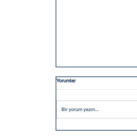
Yorumlar
Bir yorum yazın...
Savcılık Dosya İnceleme ve
Örnek Alma Talebi 2025