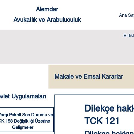
Alemdar
Ana Sa
Avukatlık ve Arabuluculuk
Birli
Makale ve Emsal Kararlar
vlet Uygulamaları
Ceza Hukuku
Yabanc
Dilekçe hakk
Yargı Paketi Son Durumu ve
TCK 121
K 158 Değişikliği Üzerine
Dilekçe Örnekleri
Sık
Gelişmeler
Dilekçe hakkın