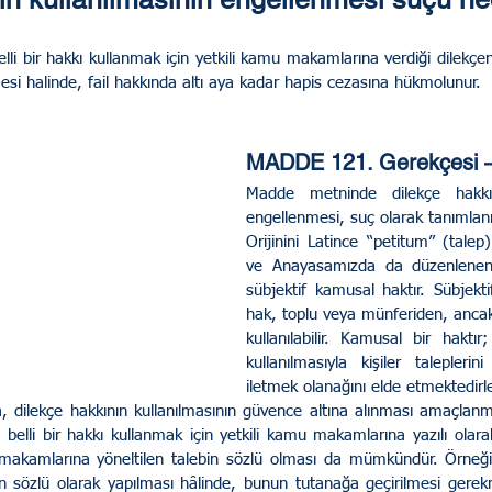
 Rehberi
Genel/ UYAP ve E Devlet
lli bir hakkı kullanmak için yetkili kamu makamlarına verdiği dilekçen
si halinde, fail hakkında altı aya kadar hapis cezasına hükmolunur.
Hukuku
İdare ve Vergi Hukuku
MADDE 121. Gerekçesi –
Madde metninde dilekçe hakkını
engellenmesi, suç olarak tanımlanm
rabuluculuk
Sosyal Medya Hukuku
Orijinini Latince “petitum” (talep
ve Anayasamızda da düzenlenen d
sübjektif kamusal haktır. Sübjekti
hak, toplu veya münferiden, ancak 
kullanılabilir. Kamusal bir haktı
kullanılmasıyla kişiler talepleri
iletmek olanağını elde etmektedirle
, dilekçe hakkının kullanılmasının güvence altına alınması amaçlanmı
in belli bir hakkı kullanmak için yetkili kamu makamlarına yazılı olara
akamlarına yöneltilen talebin sözlü olması da mümkündür. Örneğin
tin sözlü olarak yapılması hâlinde, bunun tutanağa geçirilmesi gerekm