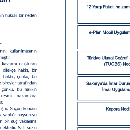
12 Yargı Paketi ne za
in hukuki bir neden 
e-Plan Mobil Uygulam
 
n kullanılmasının 
ıştır.
Türkiye Ulusal Coğrafi 
(TUCBS) Ned
) kavramı oluşturan 
ilekçe hakkı, bir 
f haktır; çünkü, bu 
bireyler tarafından 
Sakarya’da İmar Durum
İmar Uygulama
r; çünkü, bu hakkın 
ni resmi makamlara 
r.
ştır. Suçun konusu 
Kapora Nedi
k yaptığı başvuruyu 
 bir suç vakıasına 
ektedir. Salt sözlü 