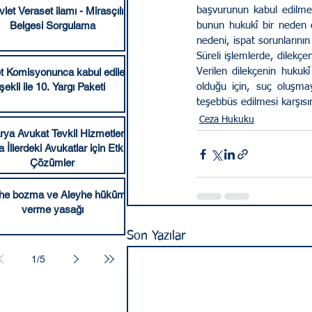
let Veraset ilamı - Mirasçılık
başvurunun kabul edilmem
Belgesi Sorgulama
bunun hukukî bir neden o
nedeni, ispat sorunlarını
Süreli işlemlerde, dilekç
t Komisyonunca kabul edilen
Verilen dilekçenin hukuk
şekli ile 10. Yargı Paketi
olduğu için, suç oluşmay
teşebbüs edilmesi karşıs
Ceza Hukuku
ya Avukat Tevkil Hizmetleri:
İllerdeki Avukatlar için Etkili
Çözümler
he bozma ve Aleyhe hüküm
verme yasağı
Son Yazılar
1
/
5