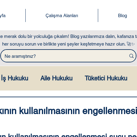
yfa
Çalışma Alanları
Blog
kte merak dolu bir yolculuğa çıkalım! Blog yazılarımıza dalın, kafanıza t
her soruyu sorun ve birlikte yeni şeyler keşfetmeye hazır olun. 🚀✨
İş Hukuku
Aile Hukuku
Tüketici Hukuku
ılar Hukuku
Miras ve Gayrimenkul Hukuku
ının kullanılmasının engellenmesi
ça Sorulan Sorular
Hesaplama Araçları
ın kullanılmasının engellenmesi suçu ned