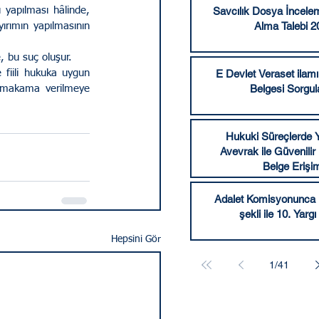
yapılması hâlinde, 
Savcılık Dosya İncele
Alma Talebi 2
rımın yapılmasının 
, bu suç oluşur.
fiili hukuka uygun 
E Devlet Veraset ilamı 
Belgesi Sorgu
r makama verilmeye 
Hukuki Süreçlerde Y
Avevrak ile Güvenilir
Belge Erişi
Adalet Komisyonunca k
şekli ile 10. Yargı
Hepsini Gör
1
/
41