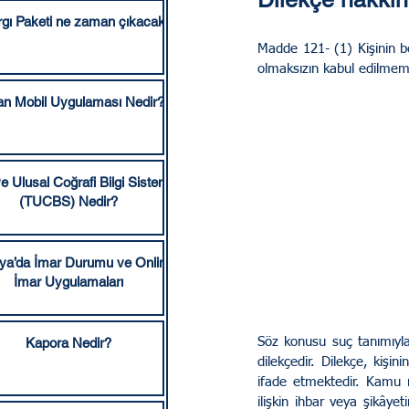
rgı Paketi ne zaman çıkacak?
Sakarya Hukuki Kurumlar
Madde 121- (1) Kişinin be
olmaksızın kabul edilmeme
an Mobil Uygulaması Nedir?
Ticaret Hukuku
İcra 
e Ulusal Coğrafi Bilgi Sistemi
Hizmet Bölgelerimiz
A
(TUCBS) Nedir?
ya’da İmar Durumu ve Online
İmar Uygulamaları
Kapora Nedir?
Söz konusu suç tanımıyla
dilekçedir. Dilekçe, kişin
ifade etmektedir. Kamu m
ilişkin ihbar veya şikâye