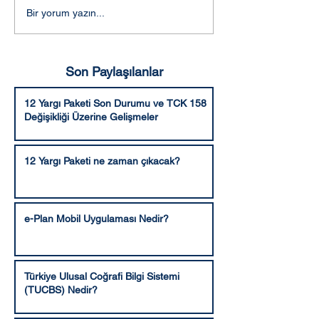
Adalet Komisyonunca
Aleyhe bozma v
Bir yorum yazın...
kabul edilen şekli ile 10.
hüküm verme ya
Yargı Paketi
Son Paylaşılanlar
12 Yargı Paketi Son Durumu ve TCK 158
Değişikliği Üzerine Gelişmeler
12 Yargı Paketi ne zaman çıkacak?
e-Plan Mobil Uygulaması Nedir?
Türkiye Ulusal Coğrafi Bilgi Sistemi
(TUCBS) Nedir?