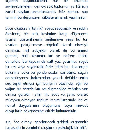
kişilerin düşündüklerini hür bir ortamda 
söyleyebilmeleri, demokratik toplumun varlığı için 
zaruri sayılan unsurlardandır. Söz konusu suç 
tanımı, bu düşünceler dikkate alınarak yapılmıştır.
Suçu oluşturan “tahrik”, soyut saygısızlık ve reddin 
ötesinde, bir halk kesimine karşı düşmanca 
tavırlar gösterilmesini sağlamaya veya bu tür 
tavırları pekiştirmeye objektif olarak elverişli 
olmalıdır. Fail sübjektif olarak da bu amacı 
gütmeli, halk kesimini kin ve nefrete tahrik 
etmelidir. Bu kapsamda salt yüz çevirme, soyut 
bir ret veya saygısızlık ifade eden bir davranışta 
bulunma veya bu yönde sözler sarfetme, suçun 
gerçekleşmesi bakımından yeterli değildir. Fiilin 
suç teşkil etmesi için bunların ötesinde, ağır ve 
yoğun bir tarzda kin ve düşmanlığa tahrikin var 
olması gerekir. Failin fiili, adet ve şahıs olarak 
muayyen olmayan toplum kesimi üzerinde kin ve 
nefret duygularının oluşumuna veya mevcut 
duyguların pekişmesine etkide bulunmalıdır.  
Kin, “öç almayı gerektirecek şiddetli düşmanlık 
hareketlerin zeminini oluşturan psikolojik bir hâl”; 