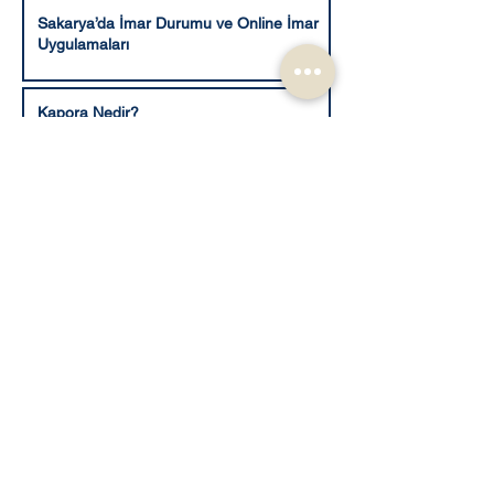
Sakarya’da İmar Durumu ve Online İmar
Uygulamaları
Kapora Nedir?
Savcılık Dosya İnceleme ve Örnek Alma
Talebi 2025
E Devlet Veraset ilamı - Mirasçılık Belgesi
Sorgulama
Hukuki Süreçlerde Yanınızda: Avevrak ile
Güvenilir Dilekçe ve Belge Erişimi
Adalet Komisyonunca kabul edilen şekli ile
10. Yargı Paketi