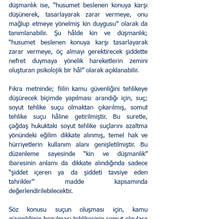
düşmanlık ise, “husumet beslenen konuya karşı 
düşünerek, tasarlayarak zarar vermeye, onu 
mağlup etmeye yönelmiş kin duygusu” olarak da 
tanımlanabilir. Şu hâlde kin ve düşmanlık; 
“husumet beslenen konuya karşı tasarlayarak 
zarar vermeye, öç almayı gerektirecek şiddette 
nefret duymaya yönelik hareketlerin zemini 
oluşturan psikolojik bir hâl” olarak açıklanabilir.  
Fıkra metninde; fiilin kamu güvenliğini tehlikeye 
düşürecek biçimde yapılması arandığı için, suç; 
soyut tehlike suçu olmaktan çıkarılmış, somut 
tehlike suçu hâline getirilmiştir. Bu suretle, 
çağdaş hukuktaki soyut tehlike suçlarını azaltma 
yönündeki eğilim dikkate alınmış, temel hak ve 
hürriyetlerin kullanım alanı genişletilmiştir. Bu 
düzenleme sayesinde “kin ve düşmanlık” 
ibaresinin anlamı da dikkate alındığında sadece 
“şiddet içeren ya da şiddeti tavsiye eden 
tahrikler” madde kapsamında 
değerlendirilebilecektir.  
Söz konusu suçun oluşması için, kamu 