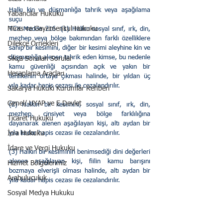
Halkı kin ve düşmanlığa tahrik veya aşağılama 
Yabancılar Hukuku
suçu
Miras ve Gayrimenkul Hukuku
TCK Madde 216- (1) Halkın sosyal sınıf, ırk, din, 
mezhep veya bölge bakımından farklı özelliklere 
Dilekçe Örnekleri
sahip bir kesimini, diğer bir kesimi aleyhine kin ve 
düşmanlığa alenen tahrik eden kimse, bu nedenle 
Sıkça Sorulan Sorular
kamu güvenliği açısından açık ve yakın bir 
Hesaplama Araçları
tehlikenin ortaya çıkması halinde, bir yıldan üç 
yıla kadar hapis cezası ile cezalandırılır.
Sakarya Hukuki Kurumlar Rehberi
Genel/ UYAP ve E Devlet
(2) Halkın bir kesimini, sosyal sınıf, ırk, din, 
mezhep, cinsiyet veya bölge farklılığına 
Ticaret Hukuku
dayanarak alenen aşağılayan kişi, altı aydan bir 
İcra Hukuku
yıla kadar hapis cezası ile cezalandırılır.
İdare ve Vergi Hukuku
(3) Halkın bir kesiminin benimsediği dini değerleri 
alenen aşağılayan kişi, fiilin kamu barışını 
Hizmet Bölgelerimiz
bozmaya elverişli olması halinde, altı aydan bir 
Arabuluculuk
yıla kadar hapis cezası ile cezalandırılır.
Sosyal Medya Hukuku