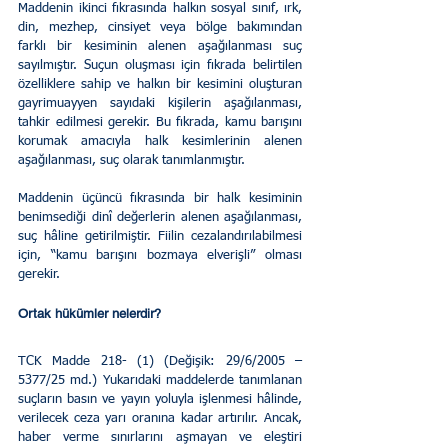
Maddenin ikinci fıkrasında halkın sosyal sınıf, ırk, 
din, mezhep, cinsiyet veya bölge bakımından 
farklı bir kesiminin alenen aşağılanması suç 
sayılmıştır. Suçun oluşması için fıkrada belirtilen 
özelliklere sahip ve halkın bir kesimini oluşturan 
gayrimuayyen sayıdaki kişilerin aşağılanması, 
tahkir edilmesi gerekir. Bu fıkrada, kamu barışını 
korumak amacıyla halk kesimlerinin alenen 
aşağılanması, suç olarak tanımlanmıştır.  
Maddenin üçüncü fıkrasında bir halk kesiminin 
benimsediği dinî değerlerin alenen aşağılanması, 
suç hâline getirilmiştir. Fiilin cezalandırılabilmesi 
için, “kamu barışını bozmaya elverişli” olması 
gerekir.
Ortak hükümler nelerdir?
TCK Madde 218- (1) (Değişik: 29/6/2005 – 
5377/25 md.) Yukarıdaki maddelerde tanımlanan 
suçların basın ve yayın yoluyla işlenmesi hâlinde, 
verilecek ceza yarı oranına kadar artırılır. Ancak, 
haber verme sınırlarını aşmayan ve eleştiri 