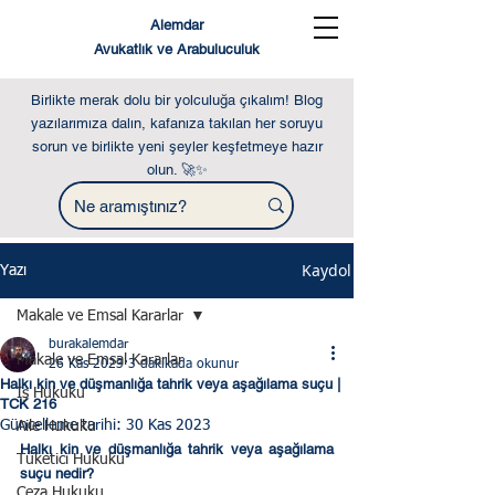
Alemdar
Avukatlık ve Arabuluculuk
Birlikte merak dolu bir yolculuğa çıkalım! Blog
yazılarımıza dalın, kafanıza takılan her soruyu
sorun ve birlikte yeni şeyler keşfetmeye hazır
olun. 🚀✨
Kaydol
Yazı
Makale ve Emsal Kararlar
burakalemdar
Makale ve Emsal Kararlar
26 Kas 2023
3 dakikada okunur
Halkı kin ve düşmanlığa tahrik veya aşağılama suçu |
İş Hukuku
TCK 216
Güncelleme tarihi:
30 Kas 2023
Aile Hukuku
Halkı kin ve düşmanlığa tahrik veya aşağılama 
Tüketici Hukuku
suçu nedir?
Ceza Hukuku