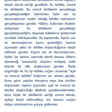
güvenliğinin bozulması tehlikesinin somut olgulara 
dayalı olarak varlığı gereklidir. Bu tehlike, somut 
bir tehlikedir. Bu somut tehlikenin gerçekleşip 
gerçekleşmediğini belirlerken failin söz ve 
davranışlarının neden olduğu tehlike neticesinin 
gerçekleşmesi gerekir. Hâkim, kullanılan ifadeler 
dolayısıyla bu tehlikenin gerçekleşip 
gerçekleşmediğini, dayanak noktalarını göstermek 
suretiyle belirleyecektir. Bu kapsamda, kişinin söz 
ve davranışlarının kamu güvenliğini bozma 
açısından yakın bir tehlike oluşturduğunun tespit 
edilmesi gerekir. Kişinin söz ve davranışlarının, 
halkın bir kesimi üzerinde tahrik konusu fiillerin 
işleneceği hususunda duyulan endişeyi haklı 
kılacak bir etki oluşturması gerekir. İfade 
özgürlüğü ile bu tip tehlike suçları arasında “açık 
ve mevcut tehlike” kriterinin var olması gerekir. 
Buna göre, yapılan konuşma veya öne sürülen 
düşünceler toplum açısından açık ve mevcut bir 
tehlike oluşturduğu takdirde yasaklanabilmekte, 
keza böyle bir tehlikenin varlığı somut olarak, 
açıkça tespit edilmedikçe söz konusu suçtan 
dolayı cezalandırma yoluna gidilemez.  