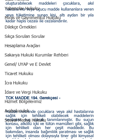
oluşturabilecek maddeleri çocuklara, akıl 
Yabancılar Hukuku
hastalarına veya uçucu madde kullananlara veren 
veya tüketimine sunan kişi, altı aydan bir yıla 
Miras ve Gayrimenkul Hukuku
kadar hapis cezası ile cezalandırılır.
Dilekçe Örnekleri
Sıkça Sorulan Sorular
Hesaplama Araçları
Sakarya Hukuki Kurumlar Rehberi
Genel/ UYAP ve E Devlet
Ticaret Hukuku
İcra Hukuku
İdare ve Vergi Hukuku
TCK MADDE 194. Gerekçesi - 
Hizmet Bölgelerimiz
Arabuluculuk
Madde metninde çocuklara veya akıl hastalarına 
sağlık için tehlikeli olabilecek maddelerin 
verilmesi suç olarak tanımlanmıştır. Bu suçun 
Sosyal Medya Hukuku
konusu, alkollü içki ve tütün mamülleri gibi, sağlık 
için tehlikeli olan her çeşit maddedir. Bu 
bakımdan, insanda bağımlılık yaratması ve sağlık 
için tehlikeli olması dolayısıyla tiner gibi kimyasal 