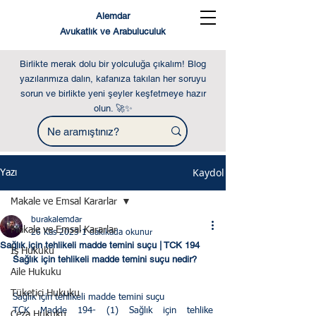
Alemdar
Avukatlık ve Arabuluculuk
Birlikte merak dolu bir yolculuğa çıkalım! Blog
yazılarımıza dalın, kafanıza takılan her soruyu
sorun ve birlikte yeni şeyler keşfetmeye hazır
olun. 🚀✨
Kaydol
Yazı
Makale ve Emsal Kararlar
burakalemdar
Makale ve Emsal Kararlar
26 Kas 2023
1 dakikada okunur
Sağlık için tehlikeli madde temini suçu | TCK 194
İş Hukuku
Sağlık için tehlikeli madde temini suçu nedir?
Aile Hukuku
Tüketici Hukuku
Sağlık için tehlikeli madde temini suçu 
TCK Madde 194- (1) Sağlık için tehlike 
Ceza Hukuku