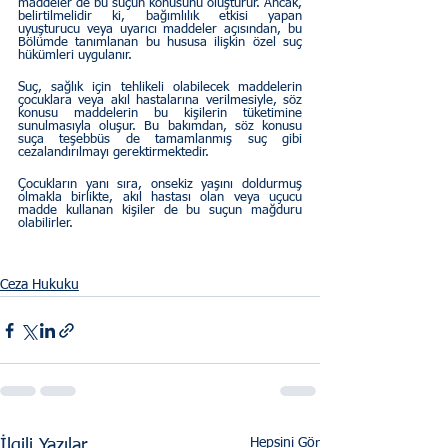
maddeler de bu suçun konusunu oluşturur. Ancak, 
belirtilmelidir ki, bağımlılık etkisi yapan 
uyuşturucu veya uyarıcı maddeler açısından, bu 
Bölümde tanımlanan bu hususa ilişkin özel suç 
hükümleri uygulanır.
Suç, sağlık için tehlikeli olabilecek maddelerin 
çocuklara veya akıl hastalarına verilmesiyle, söz 
konusu maddelerin bu kişilerin tüketimine 
sunulmasıyla oluşur. Bu bakımdan, söz konusu 
suça teşebbüs de tamamlanmış suç gibi 
cezalandırılmayı gerektirmektedir.
Çocukların yanı sıra, onsekiz yaşını doldurmuş 
olmakla birlikte, akıl hastası olan veya uçucu 
madde kullanan kişiler de bu suçun mağduru 
olabilirler.  
Ceza Hukuku
Hepsini Gör
İlgili Yazılar