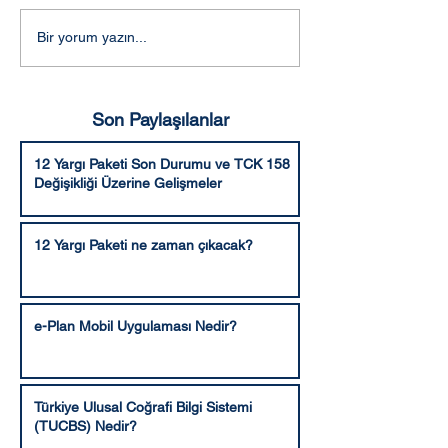
Adalet Komisyonunca
Aleyhe bozma v
Bir yorum yazın...
kabul edilen şekli ile 10.
hüküm verme ya
Yargı Paketi
Son Paylaşılanlar
12 Yargı Paketi Son Durumu ve TCK 158
Değişikliği Üzerine Gelişmeler
12 Yargı Paketi ne zaman çıkacak?
e-Plan Mobil Uygulaması Nedir?
Türkiye Ulusal Coğrafi Bilgi Sistemi
(TUCBS) Nedir?