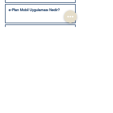
e-Plan Mobil Uygulaması Nedir?
Türkiye Ulusal Coğrafi Bilgi Sistemi
(TUCBS) Nedir?
Sakarya’da İmar Durumu ve Online İmar
Uygulamaları
Kapora Nedir?
Savcılık Dosya İnceleme ve Örnek Alma
Talebi 2025
E Devlet Veraset ilamı - Mirasçılık Belgesi