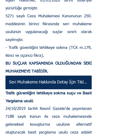
ilişkin hükümler, 01/01/2020 tarihi itibarıyla 
yürürlüğe girmiştir.  
5271 sayılı Ceza Muhakemesi Kanununun 250. 
maddesinin birinci fıkrasında seri muhakeme 
usulünün uygulanacağı suçlar sınırlı olarak 
sayılmıştır. 
- Trafik güvenliğini tehlikeye sokma (TCK m.179, 
ikinci ve üçüncü fıkra), 
BU SUÇLAR KAPSAMINDA OLDUĞUNDAN SERİ 
MUHAKEMEYE TABİDİR.
Seri Muhakeme Hakkında Detay İçin Tıklayınız
Trafik güvenliğini tehlikeye sokma suçu ve Basit 
Yargılama usulü
24/10/2019 tarihli Resmî Gazete'de yayımlanan 
7188 sayılı Kanun ile ceza muhakemesinde 
geleneksel kovuşturma usulüne alternatif 
oluşturacak basit yargılama usulü ceza adalet 