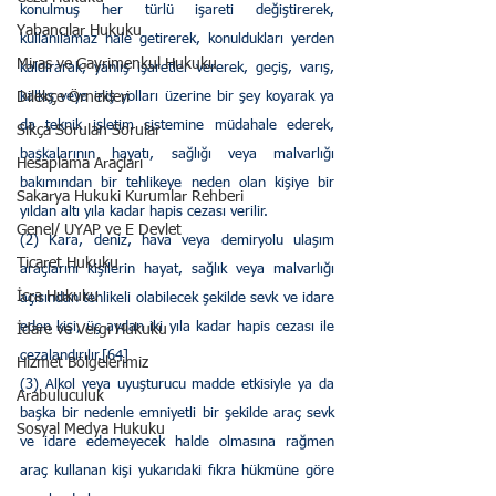
konulmuş her türlü işareti değiştirerek, 
Yabancılar Hukuku
kullanılamaz hale getirerek, konuldukları yerden 
Miras ve Gayrimenkul Hukuku
kaldırarak, yanlış işaretler vererek, geçiş, varış, 
Dilekçe Örnekleri
kalkış veya iniş yolları üzerine bir şey koyarak ya 
da teknik işletim sistemine müdahale ederek, 
Sıkça Sorulan Sorular
başkalarının hayatı, sağlığı veya malvarlığı 
Hesaplama Araçları
bakımından bir tehlikeye neden olan kişiye bir 
Sakarya Hukuki Kurumlar Rehberi
yıldan altı yıla kadar hapis cezası verilir.
Genel/ UYAP ve E Devlet
(2) Kara, deniz, hava veya demiryolu ulaşım 
Ticaret Hukuku
araçlarını kişilerin hayat, sağlık veya malvarlığı 
İcra Hukuku
açısından tehlikeli olabilecek şekilde sevk ve idare 
eden kişi, üç aydan iki yıla kadar hapis cezası ile 
İdare ve Vergi Hukuku
cezalandırılır.[64]
Hizmet Bölgelerimiz
(3) Alkol veya uyuşturucu madde etkisiyle ya da 
Arabuluculuk
başka bir nedenle emniyetli bir şekilde araç sevk 
Sosyal Medya Hukuku
ve idare edemeyecek halde olmasına rağmen 
araç kullanan kişi yukarıdaki fıkra hükmüne göre 