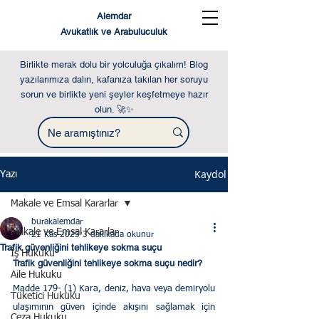
Alemdar
Avukatlık ve Arabuluculuk
Birlikte merak dolu bir yolculuğa çıkalım! Blog
yazılarımıza dalın, kafanıza takılan her soruyu
sorun ve birlikte yeni şeyler keşfetmeye hazır
olun. 🚀✨
Kaydol
Yazı
Makale ve Emsal Kararlar
burakalemdar
Makale ve Emsal Kararlar
21 Kas 2023
3 dakikada okunur
Trafik güvenliğini tehlikeye sokma suçu
İş Hukuku
Trafik güvenliğini tehlikeye sokma suçu nedir?
Aile Hukuku
Madde 179- (1) Kara, deniz, hava veya demiryolu 
Tüketici Hukuku
ulaşımının güven içinde akışını sağlamak için 
Ceza Hukuku