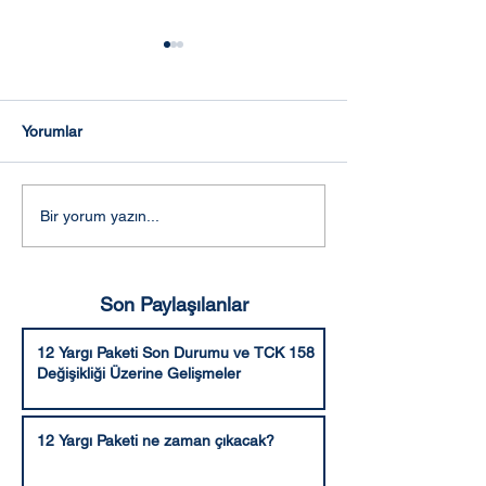
Yorumlar
Adalet Komisyonunca
Aleyhe bozma v
Bir yorum yazın...
kabul edilen şekli ile 10.
hüküm verme ya
Yargı Paketi
Son Paylaşılanlar
12 Yargı Paketi Son Durumu ve TCK 158
Değişikliği Üzerine Gelişmeler
12 Yargı Paketi ne zaman çıkacak?