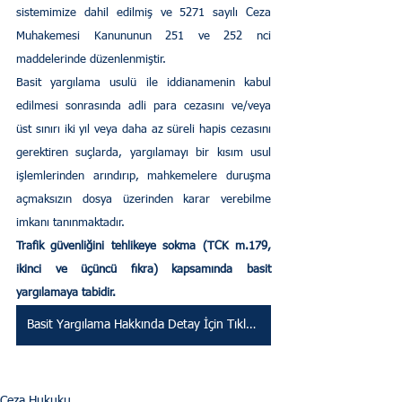
sistemimize dahil edilmiş ve 5271 sayılı Ceza 
Muhakemesi Kanununun 251 ve 252 nci 
maddelerinde düzenlenmiştir.
Basit yargılama usulü ile iddianamenin kabul 
edilmesi sonrasında adli para cezasını ve/veya 
üst sınırı iki yıl veya daha az süreli hapis cezasını 
gerektiren suçlarda, yargılamayı bir kısım usul 
işlemlerinden arındırıp, mahkemelere duruşma 
açmaksızın dosya üzerinden karar verebilme 
imkanı tanınmaktadır.
Trafik güvenliğini tehlikeye sokma (TCK m.179, 
ikinci ve üçüncü fıkra) kapsamında basit 
yargılamaya tabidir.
Basit Yargılama Hakkında Detay İçin Tıklayınız
Ceza Hukuku