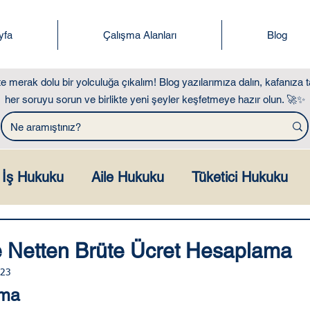
yfa
Çalışma Alanları
Blog
kte merak dolu bir yolculuğa çıkalım! Blog yazılarımıza dalın, kafanıza t
her soruyu sorun ve birlikte yeni şeyler keşfetmeye hazır olun. 🚀✨
İş Hukuku
Aile Hukuku
Tüketici Hukuku
ılar Hukuku
Miras ve Gayrimenkul Hukuku
e Netten Brüte Ücret Hesaplama
023
ça Sorulan Sorular
Hesaplama Araçları
ama