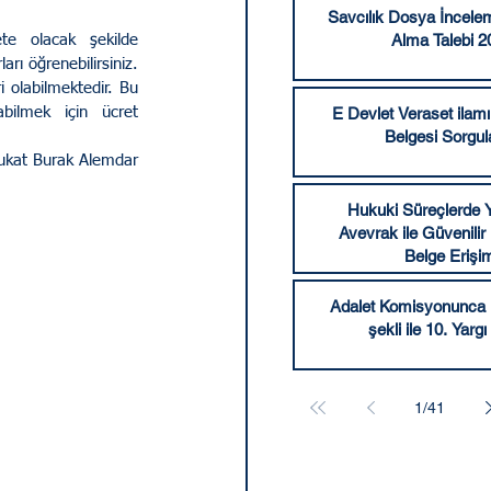
Savcılık Dosya İncele
Alma Talebi 2
e olacak şekilde 
rı öğrenebilirsiniz. 
i olabilmektedir. Bu 
ilmek için ücret 
E Devlet Veraset ilamı 
Belgesi Sorgu
ukat Burak Alemdar
Hukuki Süreçlerde Y
Avevrak ile Güvenilir
Belge Erişi
Adalet Komisyonunca k
şekli ile 10. Yargı
1
/
41