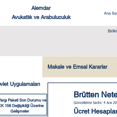
Alemdar
Ana Sa
Avukatlık ve Arabuluculuk
Birli
Makale ve Emsal Kararlar
vlet Uygulamaları
Ceza Hukuku
Yabanc
Brütten Net
Yargı Paketi Son Durumu ve
Güncelleme tarihi:
4 Ara 2
K 158 Değişikliği Üzerine
Dilekçe Örnekleri
Sık
Ücret Hesapl
Gelişmeler