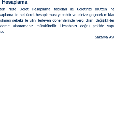
t Hesaplama
en Nete Ücret Hesaplama tabloları ile ücretinizi brütten net
saplama ile net ücret hesaplaması yapabilir ve elinize geçecek miktarla
ması sebebi ile yılın ilerleyen dönemlerinde vergi dilimi değişiklikler
ödeme alamamanız mümkündür. Hesabınızı doğru şekilde yapab
iz.
Sakarya Av