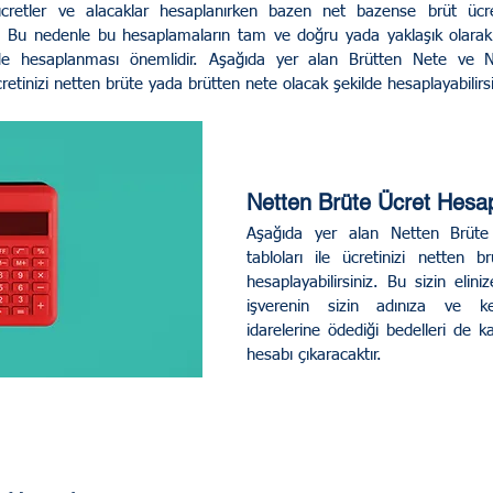
e ücretler ve alacaklar hesaplanırken bazen net bazense brüt ücr
 Bu nedenle bu hesaplamaların tam ve doğru yada yaklaşık olarak 
 Rehberi
Genel/ UYAP ve E Devlet
lde hesaplanması önemlidir. Aşağıda yer alan Brütten Nete ve N
retinizi netten brüte yada brütten nete olacak şekilde hesaplayabilirsi
Hukuku
İdare ve Vergi Hukuku
Netten Brüte Ücret Hes
rabuluculuk
Sosyal Medya Hukuku
Aşağıda yer alan Netten Brüte
tabloları ile ücretinizi netten b
hesaplayabilirsiniz. Bu sizin elin
işverenin sizin adınıza ve k
idarelerine ödediği bedelleri de ka
hesabı çıkaracaktır. 