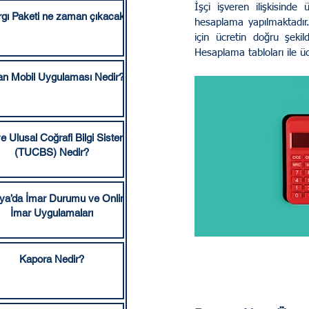
İşçi işveren ilişkisind
rgı Paketi ne zaman çıkacak?
hesaplama yapılmaktadır.
Sakarya Hukuki Kurumlar
için ücretin doğru şeki
Hesaplama tabloları ile üc
an Mobil Uygulaması Nedir?
Ticaret Hukuku
İcra 
e Ulusal Coğrafi Bilgi Sistemi
Hizmet Bölgelerimiz
A
(TUCBS) Nedir?
ya’da İmar Durumu ve Online
İmar Uygulamaları
Kapora Nedir?