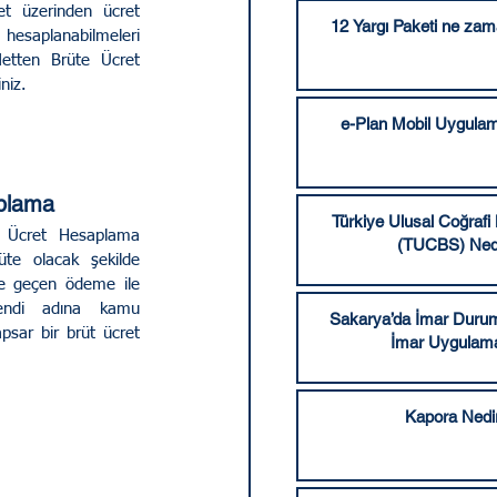
et üzerinden ücret 
12 Yargı Paketi ne za
hesaplanabilmeleri 
etten Brüte Ücret 
niz.
e-Plan Mobil Uygulam
aplama
Türkiye Ulusal Coğrafi 
 Ücret Hesaplama 
(TUCBS) Ned
rüte olacak şekilde 
ize geçen ödeme ile 
endi adına kamu 
Sakarya’da İmar Durum
psar bir brüt ücret 
İmar Uygulama
Kapora Nedi