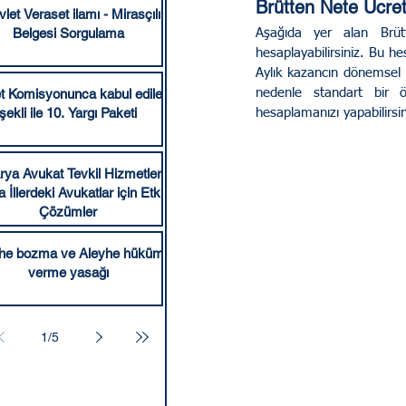
Brütten Nete Ücre
let Veraset ilamı - Mirasçılık
Belgesi Sorgulama
Aşağıda yer alan Brütt
hesaplayabilirsiniz. Bu he
Aylık kazancın dönemsel ol
t Komisyonunca kabul edilen
nedenle standart bir 
şekli ile 10. Yargı Paketi
hesaplamanızı yapabilirsin
ya Avukat Tevkil Hizmetleri:
İllerdeki Avukatlar için Etkili
Çözümler
he bozma ve Aleyhe hüküm
verme yasağı
1
/
5