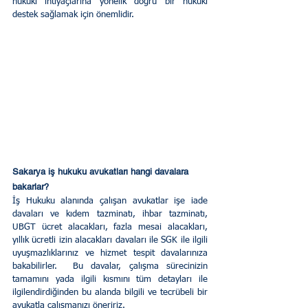
hukuki ihtiyaçlarına yönelik doğru bir hukuki 
destek sağlamak için önemlidir.
Sakarya iş hukuku avukatları hangi davalara 
bakarlar?
İş Hukuku alanında çalışan avukatlar işe iade 
davaları ve kıdem tazminatı, ihbar tazminatı, 
UBGT ücret alacakları, fazla mesai alacakları, 
yıllık ücretli izin alacakları davaları ile SGK ile ilgili 
uyuşmazlıklarınız ve hizmet tespit davalarınıza 
bakabilirler.  Bu davalar, çalışma sürecinizin 
tamamını yada ilgili kısmını tüm detayları ile 
ilgilendirdiğinden bu alanda bilgili ve tecrübeli bir 
avukatla çalışmanızı öneririz.