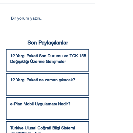
Tüketici Hukuku Sıkça
İşe Gelmeme ve
Bir yorum yazın...
Sorulan Sorular
Devamsızlık tuta
örneği
Son Paylaşılanlar
12 Yargı Paketi Son Durumu ve TCK 158
Değişikliği Üzerine Gelişmeler
12 Yargı Paketi ne zaman çıkacak?
e-Plan Mobil Uygulaması Nedir?
Türkiye Ulusal Coğrafi Bilgi Sistemi