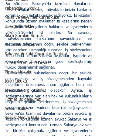
Bu süreçte, Sakarya'da tazminat davalarına 
Yabancılar Hukuku
bakan avukat olarak, müvekkillerimizin haklarını 
korumak için hukuki destek sağlıyoruz. İş kazaları 
Miras ve Gayrimenkul Hukuku
konusunda uzman avukatlar, iş kazalarına neden 
Dilekçe Örnekleri
olan faktörleri, işçilerin haklarını ve işverenlerin 
yükümlülüklerini iyi bilirler. Bu sayede, 
Sıkça Sorulan Sorular
müvekkillerinin haklarının savunulması ve 
tazminat taleplerinin doğru şekilde belirlenmesi 
Hesaplama Araçları
için gereken uzmanlığı sunarlar. İş sözleşmeleri 
Sakarya Hukuki Kurumlar Rehberi
konusunda uzman Sakarya avukatları, işçilerin ve 
işverenlerin ihtiyaçlarına göre özelleştirilmiş 
Genel/ UYAP ve E Devlet
hukuki danışmanlık sağlarlar. 
Ticaret Hukuku
İş sözleşmesi hükümlerinin doğru bir şekilde 
oluşturulması ve iş sözleşmesinden kaynaklı 
İcra Hukuku
ihtilafların önlenmesi, hem işçilerin hem de 
İdare ve Vergi Hukuku
işverenlerin çıkarına olacaktır. Ayrıca, iş 
sözleşmelerinde yer alan hak ve yükümlülüklerin 
Hizmet Bölgelerimiz
doğru bir şekilde belirlenmesi, iş sözleşmesinin 
taraflarına uzun vadede tasarruf sağlayacaktır. 
Arabuluculuk
Sakarya'da tazminat davalarına bakan avukat, iş 
Sosyal Medya Hukuku
kazaları konusunda uzman avukat Sakarya ve iş 
sözleşmeleri konusunda uzman Sakarya avukatı 
ile birlikte çalışmak, işçilerin ve işverenlerin 