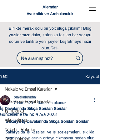
Alemdar
Avukatlık ve Arabuluculuk
Birlikte merak dolu bir yolculuğa çıkalım! Blog
yazılarımıza dalın, kafanıza takılan her soruyu
sorun ve birlikte yeni şeyler keşfetmeye hazır
olun. 🚀✨
Kaydol
Yazı
Makale ve Emsal Kararlar
burakalemdar
Makale ve Emsal Kararlar
7 Mar 2023
2 dakikada okunur
İş Davalarında Sıkça Sorulan Sorular
İş Hukuku
Güncelleme tarihi:
4 Ara 2023
Aile Hukuku
Sakarya İş Davalarında Sıkça Sorulan Sorular
Tüketici Hukuku
Sakarya'da iş kazaları ve iş sözleşmeleri, sıklıkla 
tazminat davalarının ortaya çıkmasına neden olur. 
Ceza Hukuku