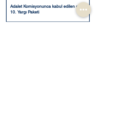
Adalet Komisyonunca kabul edilen şekli ile
10. Yargı Paketi
1
/
41
E Devlet Uygulamaları
12 Yargı Paketi Son Durumu ve TCK 158
Değişikliği Üzerine Gelişmeler
12 Yargı Paketi ne zaman çıkacak?
e-Plan Mobil Uygulaması Nedir?