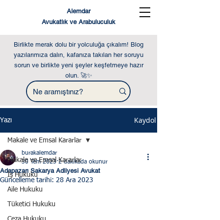
Alemdar
Avukatlık ve Arabuluculuk
Birlikte merak dolu bir yolculuğa çıkalım! Blog
yazılarımıza dalın, kafanıza takılan her soruyu
sorun ve birlikte yeni şeyler keşfetmeye hazır
olun. 🚀✨
Kaydol
Yazı
Makale ve Emsal Kararlar
burakalemdar
Makale ve Emsal Kararlar
30 Tem 2023
2 dakikada okunur
Adapazarı Sakarya Adliyesi Avukat
İş Hukuku
Güncelleme tarihi:
28 Ara 2023
Aile Hukuku
Tüketici Hukuku
Ceza Hukuku