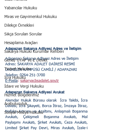
Yabancılar Hukuku
Miras ve Gayrimenkul Hukuku
Dilekçe Örnekleri
Sıkça Sorulan Sorular
Hesaplama Araçları
Adapazarı Sakarya Adliyesi Adres ve İletişim
Sakarya Hukuki Kurumlar Rehberi
Adapazarı Sakarya Adliyesi Adres ve İletişim
Genel/ UYAP ve E Devlet
Adres: SAKARYA ADALET DAİRESİ RESMİ 
Ticaret Hukuku
DAİRELER KAMPÜSÜ CAMİLİ / ADAPAZARI
Telefon: 0264-251-3700
İcra Hukuku
E-Posta
:
sakaryacbsadalet.gov.tr
İdare ve Vergi Hukuku
Adapazarı Sakarya Adliyesi Avukat
Hizmet Bölgelerimiz
Alemdar Hukuk Bürosu olarak  İcra Takibi, İcra 
Arabuluculuk
Davası, İcra Şikayeti, Borca İtiraz, İmzaya İtiraz, 
Nafaka Artırımı ve Azaltımı, Anlaşmalı Boşanma 
Sosyal Medya Hukuku
Avukatı, Çekişmeli Boşanma Avukatı, Mal 
Paylaşımı Avukatı, Şirket Avukatı, Ceza Avukatı, 
Limited Şirket Pay Devri, Miras Avukatı, İzale-i 