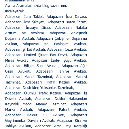
faydalanabilirsiniz.
Ayrıca Aramalarınızda blog yazılarımızı 
inceleyerek,
Adapazarı İcra Takibi, Adapazarı İcra Davası, 
Adapazarı İcra Şikayeti, Adapazarı Borca İtiraz, 
Adapazarı İmzaya İtiraz, Adapazarı Nafaka 
Artırımı ve Azaltımı, Adapazarı Anlaşmalı 
Boşanma Avukatı, Adapazarı Çekişmeli Boşanma 
Avukatı, Adapazarı Mal Paylaşımı Avukatı, 
Adapazarı Şirket Avukatı, Adapazarı Ceza Avukatı, 
Adapazarı Limited Şirket Pay Devri, Adapazarı 
Miras Avukatı, Adapazarı İzale-i Şüyu Avukatı, 
Adapazarı Bilişim Suçu Avukatı, Adapazarı Ağır 
Ceza Avukatı, Adapazarı Tahliye Avukatı, 
Adapazarı Maddi Tazminat, Adapazarı Manevi 
Tazminat, Adapazarı Trafik Kazası Avukatı, 
Adapazarı Destekten Yoksunluk Tazminatı,
Adapazarı Ölümlü Trafik Kazası, Adapazarı İş 
Davası Avukatı, Adapazarı Doktor Hatasından 
Kaynaklı Maddi Manevi Tazminat, Adapazarı 
Marka Avukatı, Adapazarı Patent Avukatı, 
Adapazarı Haksız Fiil Avukatı, Adapazarı 
Gayrimenkul Davaları Avukatı, Adapazarı Kira ve 
Tahliye Avukatı, Adapazarı Arsa Payı Karşılığı 