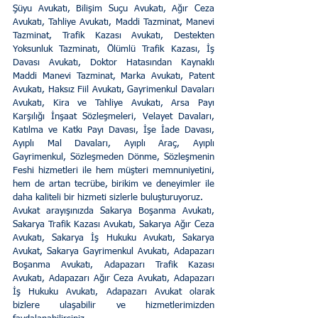
Şüyu Avukatı, Bilişim Suçu Avukatı, Ağır Ceza 
Avukatı, Tahliye Avukatı, Maddi Tazminat, Manevi 
Tazminat, Trafik Kazası Avukatı, Destekten 
Yoksunluk Tazminatı, Ölümlü Trafik Kazası, İş 
Davası Avukatı, Doktor Hatasından Kaynaklı 
Maddi Manevi Tazminat, Marka Avukatı, Patent 
Avukatı, Haksız Fiil Avukatı, Gayrimenkul Davaları 
Avukatı, Kira ve Tahliye Avukatı, Arsa Payı 
Karşılığı İnşaat Sözleşmeleri, Velayet Davaları, 
Katılma ve Katkı Payı Davası, İşe İade Davası, 
Ayıplı Mal Davaları, Ayıplı Araç, Ayıplı 
Gayrimenkul, Sözleşmeden Dönme, Sözleşmenin 
Feshi hizmetleri ile hem müşteri memnuniyetini, 
hem de artan tecrübe, birikim ve deneyimler ile 
daha kaliteli bir hizmeti sizlerle buluşturuyoruz. 
Avukat arayışınızda Sakarya Boşanma Avukatı, 
Sakarya Trafik Kazası Avukatı, Sakarya Ağır Ceza 
Avukatı, Sakarya İş Hukuku Avukatı, Sakarya 
Avukat, Sakarya Gayrimenkul Avukatı, Adapazarı 
Boşanma Avukatı, Adapazarı Trafik Kazası 
Avukatı, Adapazarı Ağır Ceza Avukatı, Adapazarı 
İş Hukuku Avukatı, Adapazarı Avukat olarak 
bizlere ulaşabilir ve hizmetlerimizden 