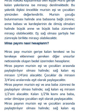
Miras hukuku kapsamında ölen kişiye Muris geriye 
kalan yakınlarına ise mirasçı denilmektedir. Bu 
yakınlık ilişkisi öncelikle murisin eşi ve çocukları 
yönünden değerlendirilir. Murisin çocuğu 
bulunmaması halinde ana babasına bağlı zümre; 
anne babası ve kardeşlerinin de ölmüş olmaları 
halinde büyük anne ve büyük baba zümreleri 
mirasçı olabilecektir. Eş sağ olması şartıyla her 
zümreyle birlikte mirasçı olabilecektir.
Miras payımı nasıl hesaplarım?
Miras payı murisin geriye kalan terekesi ve bu 
terekeye eklenmesi gereken diğer unsurlar 
neticesinde oluşan bedel üzerinden hesaplanır. 
Miras payının murisin eşi ve çocukları arasında 
paylaştırılıyor olması halinde; sağ kalan eş 
mirasın 1/4'ünü alacaktır. Çocuklar da mirasın 
3/4'ünü aralarında eşit olarak paylaşacaktır.
Miras payının murisin eşi ve ana baba zümresi ile 
paylaşılıyor olması halinde; sağ kalan eş mirasın 
1/2'sini alacaktır. Kalan 1/2'lik kısmı ana baba, 
onlar ölmüşse çocukları eşit olarak paylaşacaktır.
Miras payının murisin eşi ve çocukları arasında 
paylaştırılıyor olması halinde; sağ kalan eş 