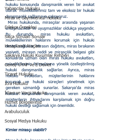
hukuku konusunda danışmanlık veren bir avukat 
Yabancılar Hukuku
olarak  müvekkillerimiz tam ve eksiksiz bir hukuki 
danışmanlık sağlamaya çalışıyoruz.
Miras ve Gayrimenkul Hukuku
 Miras hukukunda, mirasçılar arasında yaşanan 
Dilekçe Örnekleri
anlaşmazlıklar ve uyuşmazlıklar oldukça yaygındır. 
Bu durumda, miras hukuku avukatları, 
Sıkça Sorulan Sorular
müvekkillerinin haklarını korumak için hukuki 
Hesaplama Araçları
destek sağlarlar. Mirasın dağıtımı, miras bırakanın 
vasiyeti, mirasın reddi ve mirasçılık belgesi gibi 
Sakarya Hukuki Kurumlar Rehberi
konularda uzman olan miras hukuku avukatları, 
müvekkillerinin ihtiyaçlarına yönelik özelleştirilmiş 
Genel/ UYAP ve E Devlet
hukuki danışmanlık sağlarlar. Ayrıca, miras 
Ticaret Hukuku
hukuku avukatları, müşterilerinin haklarını 
korumak ve hukuki süreçleri yönetmek için 
İcra Hukuku
gereken uzmanlığı sunarlar. Sakarya'da miras 
İdare ve Vergi Hukuku
hukuku konusunda danışmanlık veren avukat, 
müşterilerin ihtiyaçlarını karşılamak için doğru 
Hizmet Bölgelerimiz
hukuki desteği sağlamak için önemlidir.
Arabuluculuk
Sosyal Medya Hukuku
Kimler mirasçı olabilir?