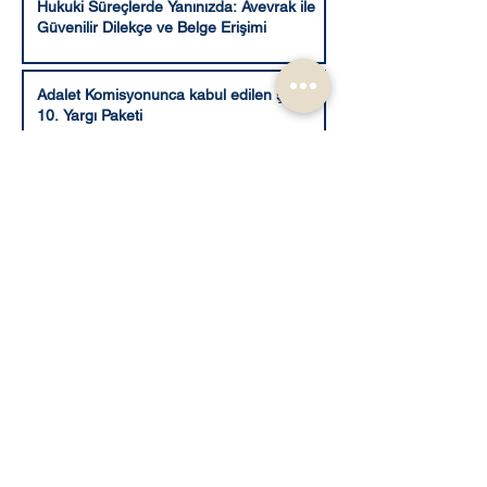
Hukuki Süreçlerde Yanınızda: Avevrak ile
Güvenilir Dilekçe ve Belge Erişimi
Adalet Komisyonunca kabul edilen şekli ile
10. Yargı Paketi
1
/
41
E Devlet Uygulamaları
12 Yargı Paketi Son Durumu ve TCK 158
Değişikliği Üzerine Gelişmeler
12 Yargı Paketi ne zaman çıkacak?