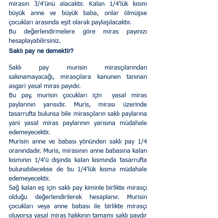
mirasın 3/4'ünü alacaktır. Kalan 1/4'lük kısım 
büyük anne ve büyük baba, onlar ölmüşse 
çocukları arasında eşit olarak paylaşılacaktır.
Bu değerlendirmelere göre miras payınızı 
hesaplayabilirsiniz.
Saklı pay ne demektir?
Saklı pay murisin mirasçılarından 
sakınamayacağı, mirasçılara kanunen tanınan 
asgari yasal miras payıdır.
Bu pay, murisin çocukları için  yasal miras 
paylarının yarısıdır. Muris, mirası üzerinde 
tasarrufta bulunsa bile mirasçıların saklı paylarına 
yani yasal miras paylarının yarısına müdahale 
edemeyecektir.
Murisin anne ve babası yönünden saklı pay 1/4 
oranındadır. Muris, mirasının anne babasına kalan 
kısmının 1/4'ü dışında kalan kısmında tasarrufta 
bulunabilecekse de bu 1/4'lük kısma müdahale 
edemeyecektir.
Sağ kalan eş için saklı pay kiminle birlikte mirasçı 
olduğu değerlendirilerek hesaplanır. Murisin 
çocukları veya anne babası ile birlikte mirasçı 
oluyorsa yasal miras hakkının tamamı saklı paydır 