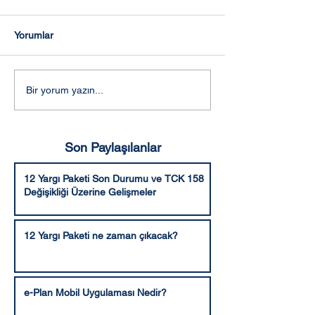
Yorumlar
Türkiye Ulusal Coğrafi
Sakarya’da İma
Bir yorum yazın...
Bilgi Sistemi (TUCBS)
ve Online İmar
Nedir?
Uygulamaları
Son Paylaşılanlar
12 Yargı Paketi Son Durumu ve TCK 158
Değişikliği Üzerine Gelişmeler
12 Yargı Paketi ne zaman çıkacak?
e-Plan Mobil Uygulaması Nedir?