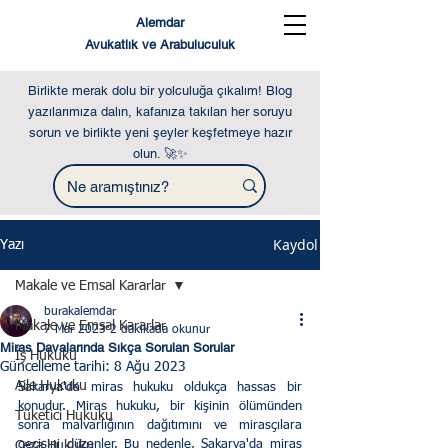
Alemdar
Avukatlık ve Arabuluculuk
Birlikte merak dolu bir yolculuğa çıkalım! Blog
yazılarımıza dalın, kafanıza takılan her soruyu
sorun ve birlikte yeni şeyler keşfetmeye hazır
olun. 🚀✨
Kaydol
Yazı
Makale ve Emsal Kararlar
burakalemdar
Makale ve Emsal Kararlar
7 Mar 2023
2 dakikada okunur
Miras Davalarında Sıkça Sorulan Sorular
İş Hukuku
Güncelleme tarihi:
8 Ağu 2023
Aile Hukuku
Sakarya'da miras hukuku oldukça hassas bir 
konudur. Miras hukuku, bir kişinin ölümünden 
Tüketici Hukuku
sonra malvarlığının dağıtımını ve mirasçılara 
geçişini düzenler. Bu nedenle, Sakarya'da miras 
Ceza Hukuku