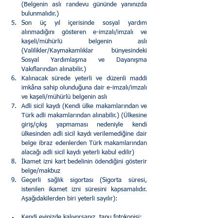
(Belgenin aslı randevu gününde yanınızda 
bulunmalıdır.)
Son üç yıl içerisinde sosyal yardım 
alınmadığını gösteren e-imzalı/imzalı ve 
kaşeli/mühürlü belgenin aslı 
(Valilikler/Kaymakamlıklar bünyesindeki 
Sosyal Yardımlaşma ve Dayanışma 
Vakıflarından alınabilir.)
Kalınacak sürede yeterli ve düzenli maddi 
imkâna sahip olunduğuna dair e-imzalı/imzalı 
ve kaşeli/mühürlü belgenin aslı
Adli sicil kaydı (Kendi ülke makamlarından ve 
Türk adli makamlarından alınabilir.) (Ülkesine 
giriş/çıkış yapmaması nedeniyle kendi 
ülkesinden adli sicil kaydı verilemediğine dair 
belge ibraz edenlerden Türk makamlarından 
alacağı adli sicil kaydı yeterli kabul edilir)
İkamet izni kart bedelinin ödendiğini gösterir 
belge/makbuz
Geçerli sağlık sigortası (Sigorta süresi, 
istenilen ikamet izni süresini kapsamalıdır. 
Aşağıdakilerden biri yeterli sayılır):
Kendi evinizde kalıyorsanız, tapu fotokopisi;