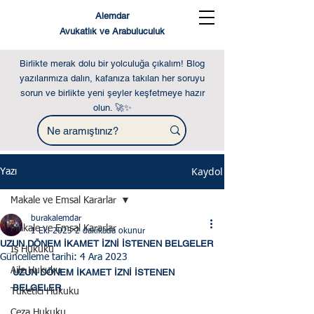
Alemdar
Avukatlık ve Arabuluculuk
Birlikte merak dolu bir yolculuğa çıkalım! Blog
yazılarımıza dalın, kafanıza takılan her soruyu
sorun ve birlikte yeni şeyler keşfetmeye hazır
olun. 🚀✨
Kaydol
Yazı
Makale ve Emsal Kararlar
burakalemdar
Makale ve Emsal Kararlar
1 Eki 2023
2 dakikada okunur
UZUN DÖNEM İKAMET İZNİ İSTENEN BELGELER
İş Hukuku
Güncelleme tarihi:
4 Ara 2023
Aile Hukuku
UZUN DÖNEM İKAMET İZNİ İSTENEN 
BELGELER
Tüketici Hukuku
Ceza Hukuku