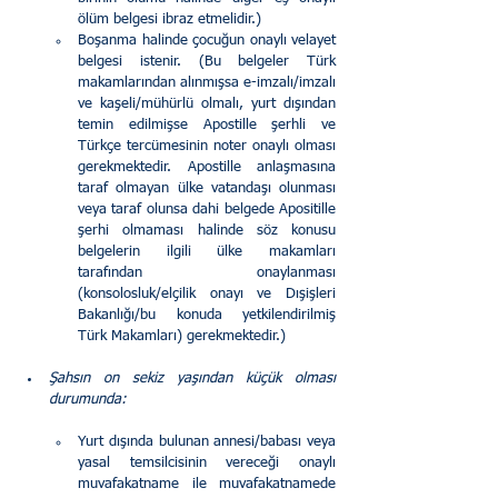
ölüm belgesi ibraz etmelidir.)
Boşanma halinde çocuğun onaylı velayet 
belgesi istenir. (Bu belgeler Türk 
makamlarından alınmışsa e-imzalı/imzalı 
ve kaşeli/mühürlü olmalı, yurt dışından 
temin edilmişse Apostille şerhli ve 
Türkçe tercümesinin noter onaylı olması 
gerekmektedir. Apostille anlaşmasına 
taraf olmayan ülke vatandaşı olunması 
veya taraf olunsa dahi belgede Apositille 
şerhi olmaması halinde söz konusu 
belgelerin ilgili ülke makamları 
tarafından onaylanması 
(konsolosluk/elçilik onayı ve Dışişleri 
Bakanlığı/bu konuda yetkilendirilmiş 
Türk Makamları) gerekmektedir.)
Şahsın on sekiz yaşından küçük olması 
durumunda:
Yurt dışında bulunan annesi/babası veya 
yasal temsilcisinin vereceği onaylı 
muvafakatname ile muvafakatnamede 