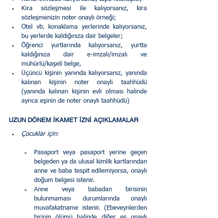
Kira sözleşmesi ile kalıyorsanız, kira 
sözleşmenizin noter onaylı örneği;
Otel vb. konaklama yerlerinde kalıyorsanız, 
bu yerlerde kaldığınıza dair belgeler;
Öğrenci yurtlarında kalıyorsanız, yurtta 
kaldığınıza dair e-imzalı/imzalı ve 
mühürlü/kaşeli belge,
Üçüncü kişinin yanında kalıyorsanız, yanında 
kalınan kişinin noter onaylı taahhüdü 
(yanında kalınan kişinin evli olması halinde 
ayrıca eşinin de noter onaylı taahhüdü)
UZUN DÖNEM İKAMET İZNİ AÇIKLAMALAR
Çocuklar için:
Pasaport veya pasaport yerine geçen 
belgeden ya da ulusal kimlik kartlarından 
anne ve baba tespit edilemiyorsa, onaylı 
doğum belgesi istenir.
Anne veya babadan birisinin 
bulunmaması durumlarında onaylı 
muvafakatname istenir. (Ebeveynlerden 
birinin ölümü halinde diğer eş onaylı 