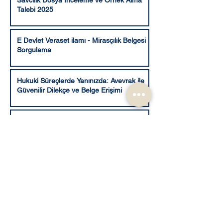
Talebi 2025
E Devlet Veraset ilamı - Mirasçılık Belgesi
Sorgulama
Hukuki Süreçlerde Yanınızda: Avevrak ile
Güvenilir Dilekçe ve Belge Erişimi
Adalet Komisyonunca kabul edilen şekli ile
10. Yargı Paketi
1
/
41
E Devlet Uygulamaları
12 Yargı Paketi Son Durumu ve TCK 158