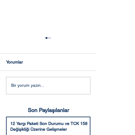
Yorumlar
KISA DÖNEM İKAMET
AİLE İKAMET İZ
Bir yorum yazın...
İZNİ İSTENEN
İSTENEN BELG
BELGELER
Son Paylaşılanlar
12 Yargı Paketi Son Durumu ve TCK 158
Değişikliği Üzerine Gelişmeler