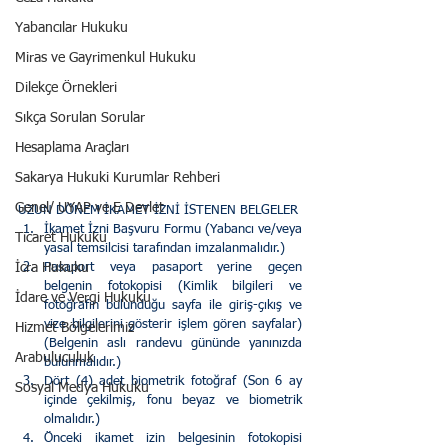
Yabancılar Hukuku
Miras ve Gayrimenkul Hukuku
Dilekçe Örnekleri
Sıkça Sorulan Sorular
Hesaplama Araçları
Sakarya Hukuki Kurumlar Rehberi
Genel/ UYAP ve E Devlet
UZUN DÖNEM İKAMET İZNİ İSTENEN BELGELER
İkamet İzni Başvuru Formu (Yabancı ve/veya 
Ticaret Hukuku
yasal temsilcisi tarafından imzalanmalıdır.)
İcra Hukuku
Pasaport veya pasaport yerine geçen 
belgenin fotokopisi (Kimlik bilgileri ve 
İdare ve Vergi Hukuku
fotoğrafın bulunduğu sayfa ile giriş-çıkış ve 
vize bilgilerini gösterir işlem gören sayfalar) 
Hizmet Bölgelerimiz
(Belgenin aslı randevu gününde yanınızda 
Arabuluculuk
bulunmalıdır.)
Dört (4) adet biometrik fotoğraf (Son 6 ay 
Sosyal Medya Hukuku
içinde çekilmiş, fonu beyaz ve biometrik 
olmalıdır.)
Önceki ikamet izin belgesinin fotokopisi 